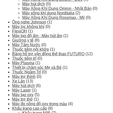
Máy hút dịch
(0)
Máy Xông Khí Dung Omron - Nhật Bản
(0)
Máy xông khí dung Norditalia
(2)
Máy Xông Khí Dung Rossmax - Mỹ
(0)
Ống nghe Johnson
(1)
Máy lọc không khí
(0)
FlexiOH
(1)
Máy tạo độ ẩm - Máy hút ẩm
(1)
Giường y tế
(8)
Máy Tăm Nước
(0)
Thuốc tiêm nội khớp
(1)
Băng hỗ trợ vận động thể thao FUTURO
(12)
Thuốc tiêm trĩ
(0)
Máy Plasma
(1)
Thiết bị chăm sóc Mẹ và Bé
(1)
Thuốc Ngâm Trĩ
(0)
Máy trợ thính
(0)
Xe Lăn
(13)
Máy hút dịch
(6)
Máy Laser
(1)
Máy tạo oxy
(5)
Máy trợ thở
(1)
Máy đo nồng độ oxy trong máu
(4)
Khẩu trang cao cấp
(8)
Khẩu trang N95
(7)