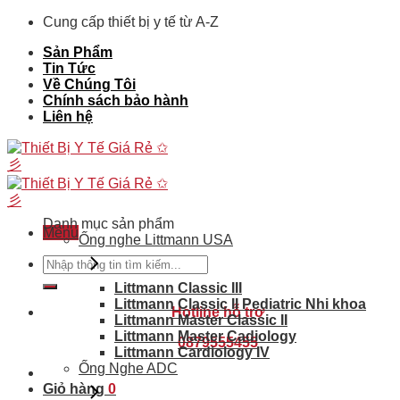
Skip
Cung cấp thiết bị y tế từ A-Z
to
Sản Phẩm
content
Tin Tức
Về Chúng Tôi
Chính sách bảo hành
Liên hệ
Danh mục sản phẩm
Menu
Ống nghe Littmann USA
Tìm
kiếm:
Littmann Classic III
Littmann Classic II Pediatric Nhi khoa
Hotline hỗ trợ
Littmann Master Classic II
Littmann Master Cadiology
0879555455
Littmann Cardiology IV
Ống Nghe ADC
Giỏ hàng
0