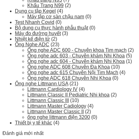
Khẩu Trang N99
(2)
Dụng cụ tập Kegel
(4)
Máy tập cơ sàn chậu nam
(0)
Test Nhanh Covid
(0)
Bộ dụng cụ thực hành phẫu thuật
(0)
Máy đo đường huyết
(3)
Nhiệt kế điện tử
(2)
Ống Nghe ADC
(23)
Ống nghe ADC 600 - Chuyên khoa Tim mạch
(2)
Ống nghe adc 603 - Chuyên khám Nhi Khoa
(5)
Ống nghe adc 604 - Chuyên khám Nhi Khoa
(1)
Ống nghe ADC 608 Chuyên Đa Khoa
(10)
Ống nghe adc 615 Chuyên Nội Tim Mạch
(4)
Ống nghe ADC 618 Chuyên Nhi Khoa
(0)
Ống nghe Littmann USA
(21)
Littmann Cardiology IV
(4)
Littmann Classic II Pediatric Nhi khoa
(2)
Littmann Classic III
(10)
Littmann Master Cadiology
(4)
Littmann Master Classic II
(2)
ống nghe littmann điện 3200
(0)
Thiết bị y tế khác
(4)
Đánh giá mới nhất