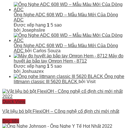
Ống Nghe ADC 608 WD – Mẫu Màu Mới Của Dòng
ADC
Được xếp hạng
1
5 sao
bởi Josephslire
Ống Nghe ADC 608 WD – Mẫu Màu Mới Của Dòng
ADC
bởi Carlos Souza
Máy đo
huyết áp bắp tay Omron Hem - 8712
Được xếp hạng
1
5 sao
bởi Joshuazex
Ống nghe
littmann classic III 5620 BLACK
bởi Visit
Quick View
Vật liệu bó bột FlexiOH – Công nghệ cố định chi mới nhất
Đọc tiếp