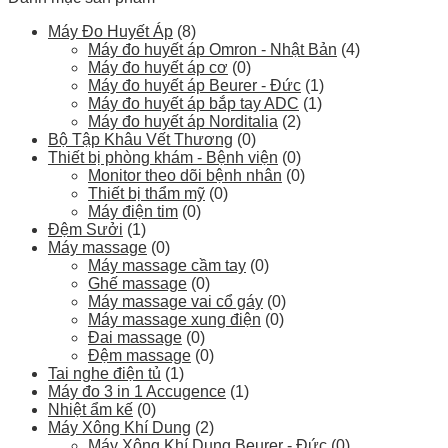
Máy Đo Huyết Áp
(8)
Máy đo huyết áp Omron - Nhật Bản
(4)
Máy đo huyết áp cơ
(0)
Máy đo huyết áp Beurer - Đức
(1)
Máy đo huyết áp bắp tay ADC
(1)
Máy đo huyết áp Norditalia
(2)
Bộ Tập Khâu Vết Thương
(0)
Thiết bị phòng khám - Bệnh viện
(0)
Monitor theo dõi bệnh nhân
(0)
Thiết bị thẩm mỹ
(0)
Máy điện tim
(0)
Đệm Sưởi
(1)
Máy massage
(0)
Máy massage cầm tay
(0)
Ghế massage
(0)
Máy massage vai cổ gáy
(0)
Máy massage xung điện
(0)
Đai massage
(0)
Đệm massage
(0)
Tai nghe điện tủ
(1)
Máy đo 3 in 1 Accugence
(1)
Nhiệt ẩm kế
(0)
Máy Xông Khí Dung
(2)
Máy Xông Khí Dung Beurer - Đức
(0)