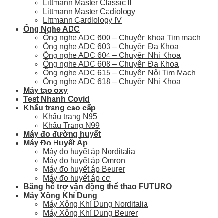
Littmann Master Classic II
Littmann Master Cadiology
Littmann Cardiology IV
Ống Nghe ADC
Ống nghe ADC 600 – Chuyên khoa Tim mạch
Ống nghe ADC 603 – Chuyên Đa Khoa
Ống nghe ADC 604 – Chuyên Nhi Khoa
Ống nghe ADC 608 – Chuyên Đa Khoa
Ống nghe ADC 615 – Chuyên Nội Tim Mạch
Ống nghe ADC 618 – Chuyên Nhi Khoa
Máy tạo oxy
Test Nhanh Covid
Khẩu trang cao cấp
Khẩu trang N95
Khẩu Trang N99
Máy đo đường huyết
Máy Đo Huyết Áp
Máy đo huyết áp Norditalia
Máy đo huyết áp Omron
Máy đo huyết áp Beurer
Máy đo huyết áp cơ
Băng hỗ trợ vận động thể thao FUTURO
Máy Xông Khí Dung
Máy Xông Khí Dung Norditalia
Máy Xông Khí Dung Beurer