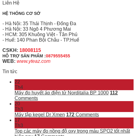
Liên Hệ
HỆ THỐNG CƠ SỞ
- Hà Nội: 35 Thái Thịnh - Đống Đa
- Hà Nội: 33 Ngõ 4 Phương Mai
- HCM: 305 Khuông Việt - Tân Phú
- Huế: 140 Phan Bội Châu - TP.Huế
CSKH:
18008115
HỖ TRỢ SẢN PHẨM :
0879555455
WEB:
www.yteaz.com
Tin tức
22
Th4
Máy đo huyết áp điện tử Norditalia BP 1000
112
Comments
20
Th3
Máy tập kegel Dr Xmen
172
Comments
17
Th3
Top các máy đo nồng độ oxy trong máu SPO2 tốt nhất