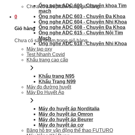
Ống nghe ADC 600 - Chuyên khoa Tim
Chưa có sản phẩm trong giỏ hàng.
mạch
Ống nghe ADC 603 - Chuyên Đa Khoa
0
Ống nghe ADC 604 - Chuyên Nhi Khoa
Ống nghe ADC 608 - Chuyên Đa Khoa
Giỏ hàng
Ống nghe ADC 615 - Chuyên Nội Tim
Mạch
Chưa có sản phẩm trong giỏ hàng.
Ống nghe ADC 618 - Chuyên Nhi Khoa
Máy tạo oxy
Test Nhanh Covid
Khẩu trang cao cấp
Khẩu trang N95
Khẩu Trang N99
Máy đo đường huyết
Máy Đo Huyết Áp
Máy đo huyết áp Norditalia
Máy đo huyết áp Omron
Máy đo huyết áp Beurer
Máy đo huyết áp cơ
Băng hỗ trợ vận động thể thao FUTURO