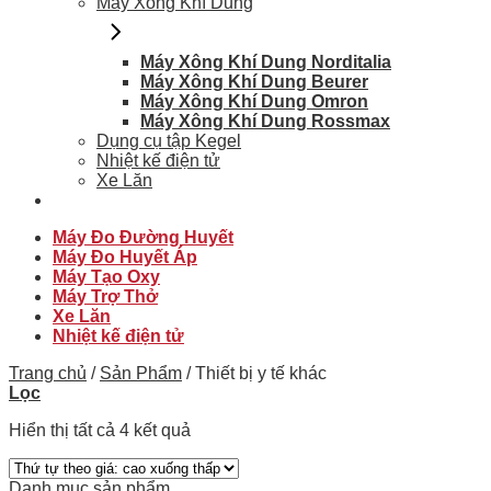
Máy Xông Khí Dung
Máy Xông Khí Dung Norditalia
Máy Xông Khí Dung Beurer
Máy Xông Khí Dung Omron
Máy Xông Khí Dung Rossmax
Dụng cụ tập Kegel
Nhiệt kế điện tử
Xe Lăn
Máy Đo Đường Huyết
Máy Đo Huyết Áp
Máy Tạo Oxy
Máy Trợ Thở
Xe Lăn
Nhiệt kế điện tử
Trang chủ
/
Sản Phẩm
/
Thiết bị y tế khác
Lọc
Hiển thị tất cả 4 kết quả
Danh mục sản phẩm