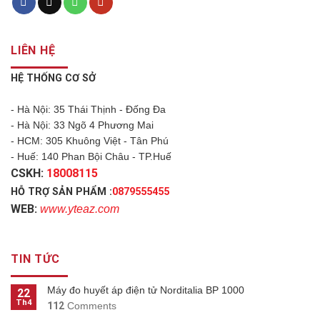
LIÊN HỆ
HỆ THỐNG CƠ SỞ
- Hà Nội: 35 Thái Thịnh - Đống Đa
- Hà Nội: 33 Ngõ 4 Phương Mai
- HCM: 305 Khuông Việt - Tân Phú
- Huế: 140 Phan Bội Châu - TP.Huế
CSKH:
18008115
HỖ TRỢ SẢN PHẨM :
0879555455
WEB:
www.yteaz.com
TIN TỨC
Máy đo huyết áp điện tử Norditalia BP 1000
22
Th4
112
Comments