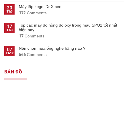
Máy tập kegel Dr Xmen
20
Th3
172
Comments
Top các máy đo nồng độ oxy trong máu SPO2 tốt nhất
17
hiện nay
Th3
17
Comments
Nên chọn mua ống nghe hãng nào ?
07
Th12
566
Comments
BẢN ĐỒ