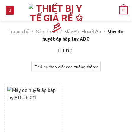
Skip
0
to
content
Máy đo
Trang chủ
/
Sản Phẩm
/
Máy Đo Huyết Áp
/
huyết áp bắp tay ADC
LỌC