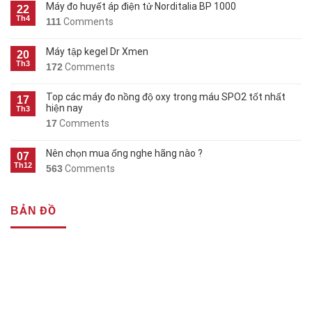
Máy đo huyết áp điện tử Norditalia BP 1000
22
Th4
111
Comments
Máy tập kegel Dr Xmen
20
Th3
172
Comments
Top các máy đo nồng độ oxy trong máu SPO2 tốt nhất
17
hiện nay
Th3
17
Comments
Nên chọn mua ống nghe hãng nào ?
07
Th12
563
Comments
BẢN ĐỒ