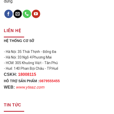
dùng.
LIÊN HỆ
HỆ THỐNG CƠ SỞ
- Hà Nội: 35 Thái Thịnh - Đống Đa
- Hà Nội: 33 Ngõ 4 Phương Mai
- HCM: 305 Khuông Việt - Tân Phú
- Huế: 140 Phan Bội Châu - TP.Huế
CSKH:
18008115
HỖ TRỢ SẢN PHẨM :
0879555455
www.yteaz.com
WEB:
TIN TỨC