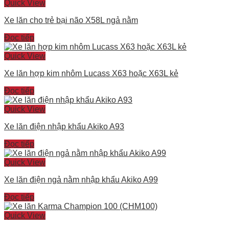
Quick View
Xe lăn cho trẻ bại não X58L ngả nằm
Đọc tiếp
Quick View
Xe lăn hợp kim nhôm Lucass X63 hoặc X63L kẻ
Đọc tiếp
Quick View
Xe lăn điện nhập khẩu Akiko A93
Đọc tiếp
Quick View
Xe lăn điện ngả nằm nhập khẩu Akiko A99
Đọc tiếp
Quick View