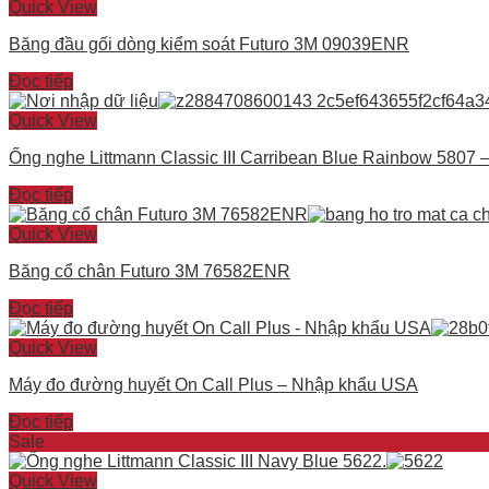
Quick View
Băng đầu gối dòng kiểm soát Futuro 3M 09039ENR
Đọc tiếp
Quick View
Ống nghe Littmann Classic III Carribean Blue Rainbow 5807 
Đọc tiếp
Quick View
Băng cổ chân Futuro 3M 76582ENR
Đọc tiếp
Quick View
Máy đo đường huyết On Call Plus – Nhập khẩu USA
Đọc tiếp
Sale
Quick View