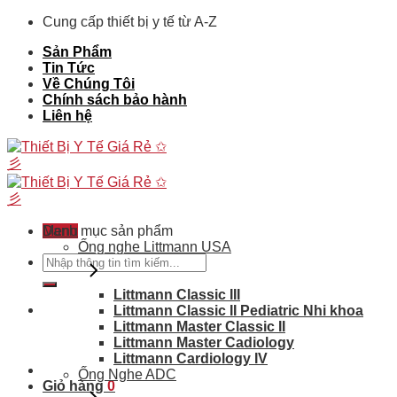
Skip
Cung cấp thiết bị y tế từ A-Z
to
Sản Phẩm
content
Tin Tức
Về Chúng Tôi
Chính sách bảo hành
Liên hệ
Menu
Danh mục sản phẩm
Ống nghe Littmann USA
Tìm
kiếm:
Littmann Classic III
Littmann Classic II Pediatric Nhi khoa
Littmann Master Classic II
Littmann Master Cadiology
Littmann Cardiology IV
Ống Nghe ADC
Giỏ hàng
0