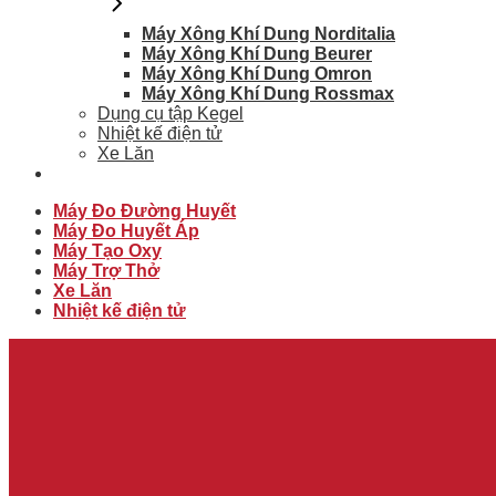
Máy Xông Khí Dung Norditalia
Máy Xông Khí Dung Beurer
Máy Xông Khí Dung Omron
Máy Xông Khí Dung Rossmax
Dụng cụ tập Kegel
Nhiệt kế điện tử
Xe Lăn
Máy Đo Đường Huyết
Máy Đo Huyết Áp
Máy Tạo Oxy
Máy Trợ Thở
Xe Lăn
Nhiệt kế điện tử