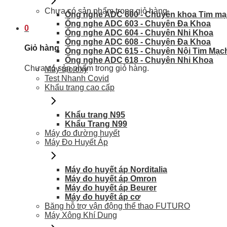
Chưa có sản phẩm trong giỏ hàng.
Ống nghe ADC 600 - Chuyên khoa Tim m
Ống nghe ADC 603 - Chuyên Đa Khoa
0
Ống nghe ADC 604 - Chuyên Nhi Khoa
Ống nghe ADC 608 - Chuyên Đa Khoa
Giỏ hàng
Ống nghe ADC 615 - Chuyên Nội Tim Mạc
Ống nghe ADC 618 - Chuyên Nhi Khoa
Chưa có sản phẩm trong giỏ hàng.
Máy tạo oxy
Test Nhanh Covid
Khẩu trang cao cấp
Khẩu trang N95
Khẩu Trang N99
Máy đo đường huyết
Máy Đo Huyết Áp
Máy đo huyết áp Norditalia
Máy đo huyết áp Omron
Máy đo huyết áp Beurer
Máy đo huyết áp cơ
Băng hỗ trợ vận động thể thao FUTURO
Máy Xông Khí Dung