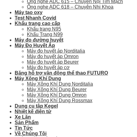
Ống nghe ADC 615 – Chuyên Nội Tim Mạch
Ống nghe ADC 618 – Chuyên Nhi Khoa
Máy tạo oxy
Test Nhanh Covid
Khẩu trang cao cấp
Khẩu trang N95
Khẩu Trang N99
Máy đo đường huyết
Máy Đo Huyết Áp
Máy đo huyết áp Norditalia
Máy đo huyết áp Omron
Máy đo huyết áp Beurer
Máy đo huyết áp cơ
Băng hỗ trợ vận động thể thao FUTURO
Máy Xông Khí Dung
Máy Xông Khí Dung Norditalia
Máy Xông Khí Dung Beurer
Máy Xông Khí Dung Omron
Máy Xông Khí Dung Rossmax
Dụng cụ tập Kegel
Nhiệt kế điện tử
Xe Lăn
Sản Phẩm
Tin Tức
Về Chúng Tôi