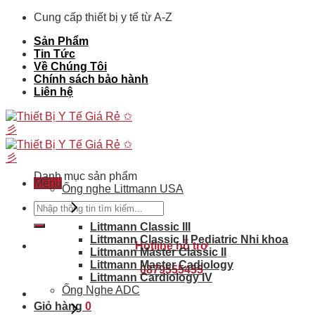
Skip
Cung cấp thiết bị y tế từ A-Z
to
Sản Phẩm
content
Tin Tức
Về Chúng Tôi
Chính sách bảo hành
Liên hệ
Danh mục sản phẩm
Menu
Ống nghe Littmann USA
Tìm
kiếm:
Littmann Classic III
Littmann Classic II Pediatric Nhi khoa
Hotline hỗ trợ
Littmann Master Classic II
Littmann Master Cadiology
0879555455
Littmann Cardiology IV
Ống Nghe ADC
Giỏ hàng
0