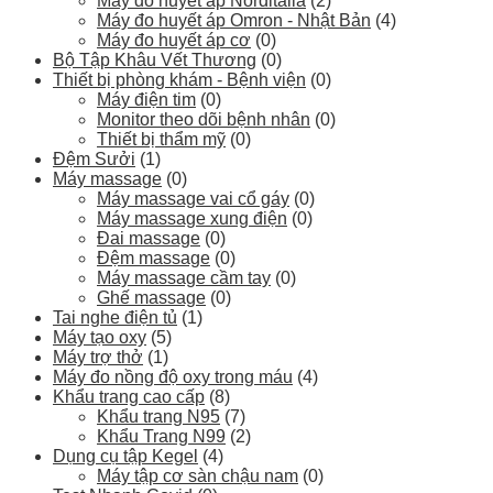
Máy đo huyết áp Norditalia
(2)
Máy đo huyết áp Omron - Nhật Bản
(4)
Máy đo huyết áp cơ
(0)
Bộ Tập Khâu Vết Thương
(0)
Thiết bị phòng khám - Bệnh viện
(0)
Máy điện tim
(0)
Monitor theo dõi bệnh nhân
(0)
Thiết bị thẩm mỹ
(0)
Đệm Sưởi
(1)
Máy massage
(0)
Máy massage vai cổ gáy
(0)
Máy massage xung điện
(0)
Đai massage
(0)
Đệm massage
(0)
Máy massage cầm tay
(0)
Ghế massage
(0)
Tai nghe điện tủ
(1)
Máy tạo oxy
(5)
Máy trợ thở
(1)
Máy đo nồng độ oxy trong máu
(4)
Khẩu trang cao cấp
(8)
Khẩu trang N95
(7)
Khẩu Trang N99
(2)
Dụng cụ tập Kegel
(4)
Máy tập cơ sàn chậu nam
(0)