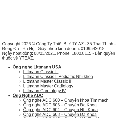
Copyright 2026 ©
Công Ty Thiết Bị Y Tế AZ - 35 Thái Thịnh -
Đống Đa - Hà Nội. Giấy phép kinh doanh: 0109542018,
Ngày hoạt động: 08/03/2021, Phone: 1800.8115 - Bản quyền
thuộc về YTEAZ.
Ống nghe Littmann USA
Littmann Classic III
Littmann Classic II Pediatric Nhi khoa
Littmann Master Classic II
Littmann Master Cadiology
Littmann Cardiology IV
Ống Nghe ADC
Ống nghe ADC 600 – Chuyên khoa Tim mạch
Ống nghe ADC 603 – Chuyên Đa Khoa
Ống nghe ADC 604 – Chuyên Nhi Khoa
Ống nghe ADC 608 – Chuyên Đa Khoa