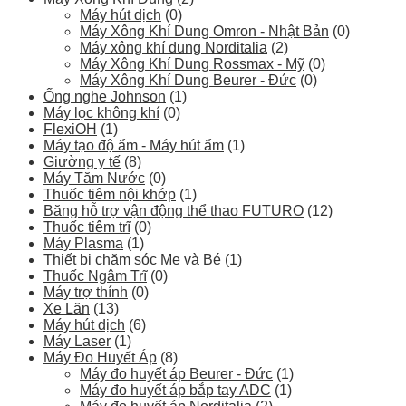
Máy hút dịch
(0)
Máy Xông Khí Dung Omron - Nhật Bản
(0)
Máy xông khí dung Norditalia
(2)
Máy Xông Khí Dung Rossmax - Mỹ
(0)
Máy Xông Khí Dung Beurer - Đức
(0)
Ống nghe Johnson
(1)
Máy lọc không khí
(0)
FlexiOH
(1)
Máy tạo độ ẩm - Máy hút ẩm
(1)
Giường y tế
(8)
Máy Tăm Nước
(0)
Thuốc tiêm nội khớp
(1)
Băng hỗ trợ vận động thể thao FUTURO
(12)
Thuốc tiêm trĩ
(0)
Máy Plasma
(1)
Thiết bị chăm sóc Mẹ và Bé
(1)
Thuốc Ngâm Trĩ
(0)
Máy trợ thính
(0)
Xe Lăn
(13)
Máy hút dịch
(6)
Máy Laser
(1)
Máy Đo Huyết Áp
(8)
Máy đo huyết áp Beurer - Đức
(1)
Máy đo huyết áp bắp tay ADC
(1)