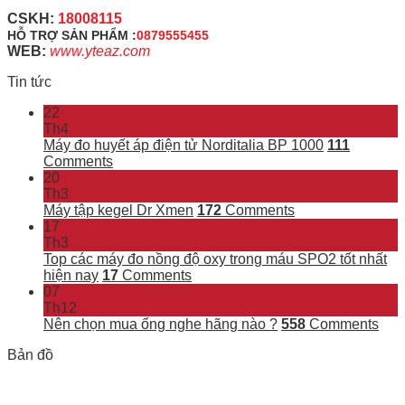
CSKH:
18008115
HỖ TRỢ SẢN PHẨM :
0879555455
WEB:
www.yteaz.com
Tin tức
22
Th4
Máy đo huyết áp điện tử Norditalia BP 1000
111
Comments
20
Th3
Máy tập kegel Dr Xmen
172
Comments
17
Th3
Top các máy đo nồng độ oxy trong máu SPO2 tốt nhất
hiện nay
17
Comments
07
Th12
Nên chọn mua ống nghe hãng nào ?
558
Comments
Bản đồ