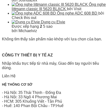
bởi Joshuazex
Ống nghe
littmann classic III 5620 BLACK
bởi Visit
Ống nghe ADC 608 BD
bởi
Check this out
Dụng cụ Elvie
Được xếp hạng
2
5 sao
bởi Michaelviz
Không tìm thấy sản phẩm nào khớp với lựa chọn của bạn.
CÔNG TY THIẾT BỊ Y TẾ AZ
Nhập khẩu trực tiếp từ nhà máy, Giao đến tay người tiêu
dùng.
Liên Hệ
HỆ THỐNG CƠ SỞ
- Hà Nội: 35 Thái Thịnh - Đống Đa
- Hà Nội: 33 Ngõ 4 Phương Mai
- HCM: 305 Khuông Việt - Tân Phú
- Huế: 140 Phan Bội Châu - TP.Huế