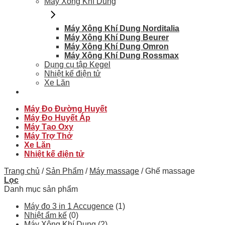
Máy Xông Khí Dung
Máy Xông Khí Dung Norditalia
Máy Xông Khí Dung Beurer
Máy Xông Khí Dung Omron
Máy Xông Khí Dung Rossmax
Dụng cụ tập Kegel
Nhiệt kế điện tử
Xe Lăn
Máy Đo Đường Huyết
Máy Đo Huyết Áp
Máy Tạo Oxy
Máy Trợ Thở
Xe Lăn
Nhiệt kế điện tử
Trang chủ
/
Sản Phẩm
/
Máy massage
/
Ghế massage
Lọc
Danh mục sản phẩm
Máy đo 3 in 1 Accugence
(1)
Nhiệt ẩm kế
(0)
Máy Xông Khí Dung
(2)