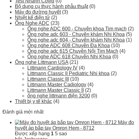
Test Nhanh Covid
(0)
Bộ dụng cụ thực hành phẫu thuật
(0)
Máy đo đường huyết
(3)
Nhiệt kế điện tử
(2)
Ống Nghe ADC
(23)
Ống nghe ADC 600 - Chuyên khoa Tim mạch
(2)
Ống nghe adc 603 - Chuyên khám Nhi Khoa
(5)
Ống nghe adc 604 - Chuyên khám Nhi Khoa
(1)
Ống nghe ADC 608 Chuyên Đa Khoa
(10)
Ống nghe adc 615 Chuyên Nội Tim Mạch
(4)
Ống nghe ADC 618 Chuyên Nhi Khoa
(0)
Ống nghe Littmann USA
(21)
Littmann Cardiology IV
(4)
Littmann Classic II Pediatric Nhi khoa
(2)
Littmann Classic III
(10)
Littmann Master Cadiology
(4)
Littmann Master Classic II
(2)
ống nghe littmann điện 3200
(0)
Thiết bị y tế khác
(4)
Đánh giá mới nhất
Máy đo
huyết áp bắp tay Omron Hem - 8712
Được xếp hạng
1
5 sao