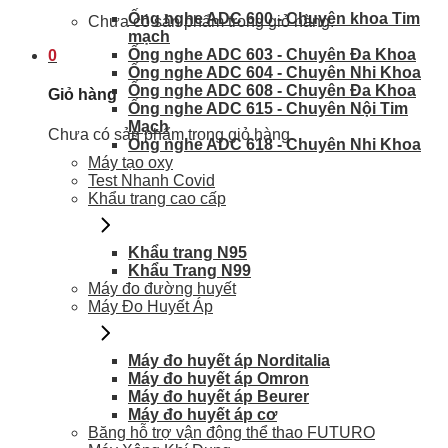
Ống nghe ADC 600 - Chuyên khoa Tim
Chưa có sản phẩm trong giỏ hàng.
mạch
Ống nghe ADC 603 - Chuyên Đa Khoa
0
Ống nghe ADC 604 - Chuyên Nhi Khoa
Ống nghe ADC 608 - Chuyên Đa Khoa
Giỏ hàng
Ống nghe ADC 615 - Chuyên Nội Tim
Mạch
Chưa có sản phẩm trong giỏ hàng.
Ống nghe ADC 618 - Chuyên Nhi Khoa
Máy tạo oxy
Test Nhanh Covid
Khẩu trang cao cấp
Khẩu trang N95
Khẩu Trang N99
Máy đo đường huyết
Máy Đo Huyết Áp
Máy đo huyết áp Norditalia
Máy đo huyết áp Omron
Máy đo huyết áp Beurer
Máy đo huyết áp cơ
Băng hỗ trợ vận động thể thao FUTURO