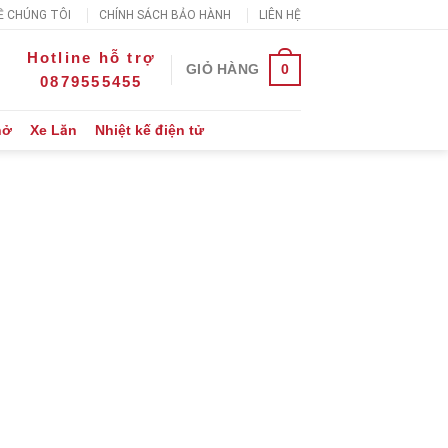
Ề CHÚNG TÔI
CHÍNH SÁCH BẢO HÀNH
LIÊN HỆ
Hotline hỗ trợ
0
GIỎ HÀNG
0879555455
hở
Xe Lăn
Nhiệt kế điện tử