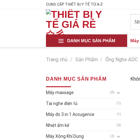
Skip
CUNG CẤP THIẾT BỊ Y TẾ TỪ A-Z
to
Tìm
content
kiếm
DANH MỤC SẢN PHẨM
Máy
Trang chủ
/
Sản Phẩm
/
Ống Nghe ADC
Khôn
DANH MỤC SẢN PHẨM
Máy massage
(0)
Tai nghe điện tủ
(1)
Máy đo 3 in 1 Accugence
(1)
Nhiệt ẩm kế
(0)
Máy Xông Khí Dung
(2)