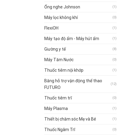
Ống nghe Johnson
(1)
Máy lọc không khí
(0)
FlexiOH
(1)
Máy tạo độ ẩm - Máy hút ẩm
(1)
Giường y tế
(8)
Máy Tăm Nước
(0)
Thuốc tiêm nội khớp
(1)
Băng hỗ trợ vận động thể thao
(12)
FUTURO
Thuốc tiêm trĩ
(0)
Máy Plasma
(1)
Thiết bị chăm sóc Mẹ và Bé
(1)
Thuốc Ngâm Trĩ
(0)