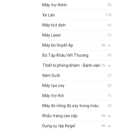
Máy trợ thính
(0)
Xe Lăn
(13)
Máy hút dịch
(6)
Máy Laser
(1)
Máy Đo Huyết Áp
(8)
Bộ Tập Khâu Vết Thương
(0)
Thiết bị phòng khám - Bệnh viện
(0)
Đệm Sưởi
(1)
Máy tạo oxy
(5)
Máy trợ thở
(1)
Máy đo nồng độ oxy trong máu
(4)
Khẩu trang cao cấp
(8)
Dụng cụ tập Kegel
(4)