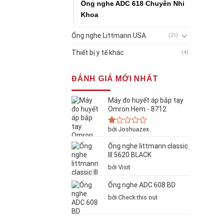
Ống nghe ADC 618 Chuyên Nhi
Khoa
Ống nghe Littmann USA
(21)
Thiết bị y tế khác
(4)
ĐÁNH GIÁ MỚI NHẤT
Máy đo huyết áp bắp tay
Omron Hem - 8712
bởi Joshuazex
Được
xếp
Ống nghe littmann classic
hạng
1
III 5620 BLACK
5
bởi Visit
sao
Ống nghe ADC 608 BD
bởi Check this out