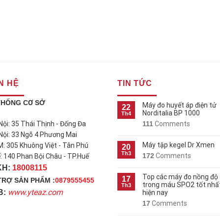
N HỆ
TIN TỨC
THỐNG CƠ SỞ
Máy đo huyết áp điện tử
22
Norditalia BP 1000
Th4
111
Comments
 Nội: 35 Thái Thịnh - Đống Đa
 Nội: 33 Ngõ 4 Phương Mai
Máy tập kegel Dr Xmen
M: 305 Khuông Việt - Tân Phú
20
Th3
172
Comments
ế: 140 Phan Bội Châu - TP.Huế
KH:
18008115
Top các máy đo nồng độ
17
TRỢ SẢN PHẨM :
0879555455
trong máu SPO2 tốt nhấ
Th3
www.yteaz.com
B:
hiện nay
17
Comments