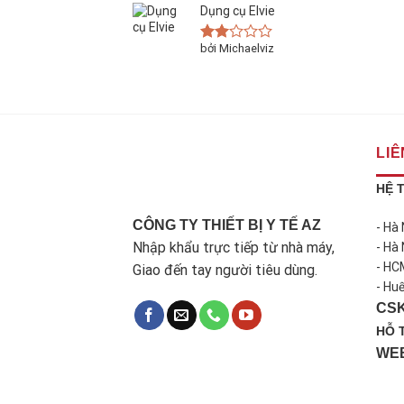
Dụng cụ Elvie
bởi Michaelviz
Được
xếp
hạng
2
5
sao
LIÊ
HỆ 
CÔNG TY THIẾT BỊ Y TẾ AZ
- Hà
Nhập khẩu trực tiếp từ nhà máy,
- Hà
- HC
Giao đến tay người tiêu dùng.
- Hu
CS
HỖ 
WE