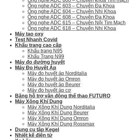
Ống nghe ADC 600 – Chuyên khoa Tim mạch
Ống nghe ADC 603 – Chuyên Đa Khoa
Ống nghe ADC 604 – Chuyên Nhi Khoa
Ống nghe ADC 608 – Chuyên Đa Khoa
Ống nghe ADC 615 – Chuyên Nội Tim Mạch
Ống nghe ADC 618 – Chuyên Nhi Khoa
Máy tạo oxy
Test Nhanh Covid
Khẩu trang cao cấp
Khẩu trang N95
Khẩu Trang N99
Máy đo đường huyết
Máy Đo Huyết Áp
Máy đo huyết áp Norditalia
Máy đo huyết áp Omron
Máy đo huyết áp Beurer
Máy đo huyết áp cơ
Băng hỗ trợ vận động thể thao FUTURO
Máy Xông Khí Dung
Máy Xông Khí Dung Norditalia
Máy Xông Khí Dung Beurer
Máy Xông Khí Dung Omron
Máy Xông Khí Dung Rossmax
Dụng cụ tập Kegel
Nhiệt kế điện tử