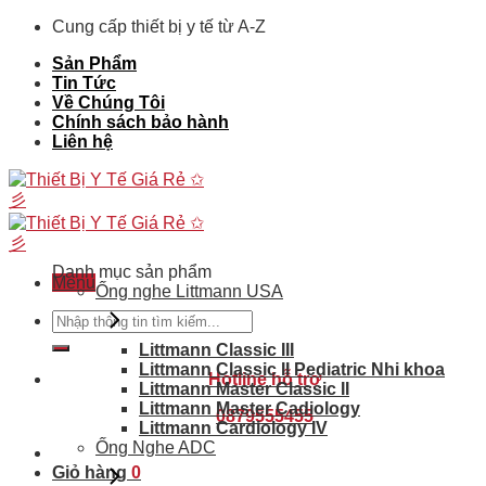
Skip
Cung cấp thiết bị y tế từ A-Z
to
Sản Phẩm
content
Tin Tức
Về Chúng Tôi
Chính sách bảo hành
Liên hệ
Danh mục sản phẩm
Menu
Ống nghe Littmann USA
Tìm
kiếm:
Littmann Classic III
Littmann Classic II Pediatric Nhi khoa
Hotline hỗ trợ
Littmann Master Classic II
Littmann Master Cadiology
0879555455
Littmann Cardiology IV
Ống Nghe ADC
Giỏ hàng
0