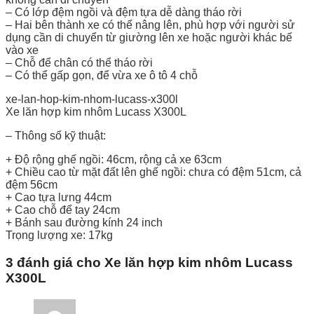
– Có lớp đệm ngồi và đệm tựa dễ dàng tháo rời
– Hai bên thành xe có thể nâng lên, phù hợp với người sử
dụng cần di chuyển từ giường lên xe hoặc người khác bế
vào xe
– Chỗ để chân có thể tháo rời
– Có thể gấp gọn, để vừa xe ô tô 4 chỗ
xe-lan-hop-kim-nhom-lucass-x300l
Xe lăn hợp kim nhôm Lucass X300L
– Thông số kỹ thuật:
+ Độ rộng ghế ngồi: 46cm, rộng cả xe 63cm
+ Chiều cao từ mặt đất lên ghế ngồi: chưa có đệm 51cm, cả
đệm 56cm
+ Cao tựa lưng 44cm
+ Cao chỗ để tay 24cm
+ Bánh sau đường kính 24 inch
Trọng lượng xe: 17kg
3 đánh giá cho
Xe lăn hợp kim nhôm Lucass
X300L