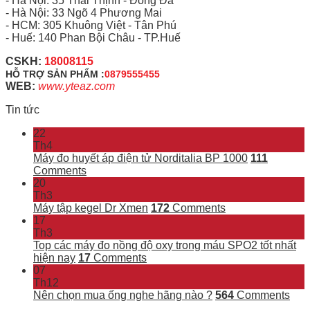
- Hà Nội: 35 Thái Thịnh - Đống Đa
- Hà Nội: 33 Ngõ 4 Phương Mai
- HCM: 305 Khuông Việt - Tân Phú
- Huế: 140 Phan Bội Châu - TP.Huế
CSKH:
18008115
HỖ TRỢ SẢN PHẨM :
0879555455
WEB:
www.yteaz.com
Tin tức
22
Th4
Máy đo huyết áp điện tử Norditalia BP 1000
111
Comments
20
Th3
Máy tập kegel Dr Xmen
172
Comments
17
Th3
Top các máy đo nồng độ oxy trong máu SPO2 tốt nhất
hiện nay
17
Comments
07
Th12
Nên chọn mua ống nghe hãng nào ?
564
Comments