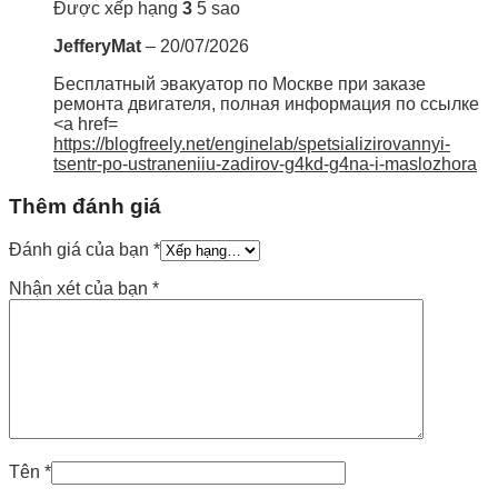
Được xếp hạng
3
5 sao
JefferyMat
–
20/07/2026
Бесплатный эвакуатор по Москве при заказе
ремонта двигателя, полная информация по ссылке
<a href=
https://blogfreely.net/enginelab/spetsializirovannyi-
tsentr-po-ustraneniiu-zadirov-g4kd-g4na-i-maslozhora
Thêm đánh giá
Đánh giá của bạn
*
Nhận xét của bạn
*
Tên
*