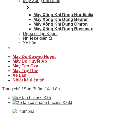
Máy Xông Khí Dung
Máy Xông Khí Dung Norditalia
Máy Xông Khí Dung Beurer
Máy Xông Khí Dung Omron
Máy Xông Khí Dung Rossmax
Dụng cụ tập Kegel
Nhiệt kế điện tử
Xe Lăn
Máy Đo Đường Huyết
Máy Đo Huyết Áp
Máy Tạo Oxy
Máy Trợ Thở
Xe Lăn
Nhiệt kế điện tử
Trang chủ
/
Sản Phẩm
/
Xe Lăn