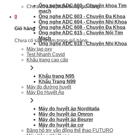
Ống nghe ADC 600 - Chuyên khoa Tim
Chưa có sản phẩm trong giỏ hàng.
mạch
Ống nghe ADC 603 - Chuyên Đa Khoa
0
Ống nghe ADC 604 - Chuyên Nhi Khoa
Ống nghe ADC 608 - Chuyên Đa Khoa
Giỏ hàng
Ống nghe ADC 615 - Chuyên Nội Tim
Mạch
Chưa có sản phẩm trong giỏ hàng.
Ống nghe ADC 618 - Chuyên Nhi Khoa
Máy tạo oxy
Test Nhanh Covid
Khẩu trang cao cấp
Khẩu trang N95
Khẩu Trang N99
Máy đo đường huyết
Máy Đo Huyết Áp
Máy đo huyết áp Norditalia
Máy đo huyết áp Omron
Máy đo huyết áp Beurer
Máy đo huyết áp cơ
Băng hỗ trợ vận động thể thao FUTURO