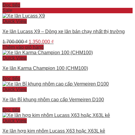
Đọc tiếp
Sale
Quick View
Xe lăn Lucass X9 – Dòng xe lăn bán chạy nhất thị trường
Original
Current
1.700.000
₫
1.350.000
₫
price
price
Thêm vào giỏ hàng
was:
is:
1.700.000 ₫.
1.350.000 ₫.
Quick View
Xe lăn Karma Champion 100 (CHM100)
Đọc tiếp
Quick View
Xe lăn Bỉ khung nhôm cao cấp Vermeiren D100
Đọc tiếp
Quick View
Xe lăn hợp kim nhôm Lucass X63 hoặc X63L kẻ