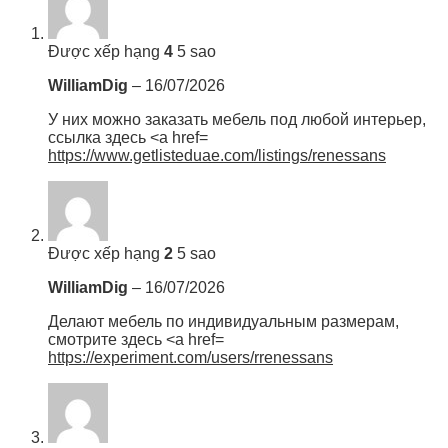
Được xếp hạng
4
5 sao
WilliamDig
–
16/07/2026
У них можно заказать мебель под любой интерьер,
ссылка здесь <a href=
https://www.getlisteduae.com/listings/renessans
Được xếp hạng
2
5 sao
WilliamDig
–
16/07/2026
Делают мебель по индивидуальным размерам,
смотрите здесь <a href=
https://experiment.com/users/rrenessans