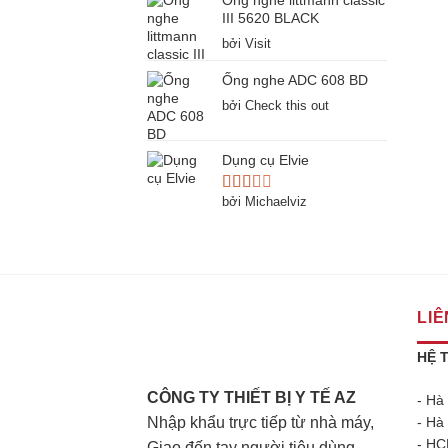
Ống nghe littmann classic
hạng
1
III 5620 BLACK
5
bởi Visit
sao
Ống nghe ADC 608 BD
bởi Check this out
Dụng cụ Elvie
bởi Michaelviz
Được
xếp
hạng
2
5
sao
LIÊ
HỆ 
CÔNG TY THIẾT BỊ Y TẾ AZ
- Hà
Nhập khẩu trực tiếp từ nhà máy,
- Hà
- HC
Giao đến tay người tiêu dùng.