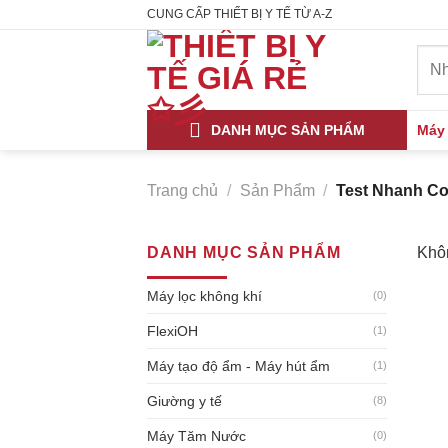
Skip
CUNG CẤP THIẾT BỊ Y TẾ TỪ A-Z
to
Tìm
content
kiếm
DANH MỤC SẢN PHẨM
Máy
Trang chủ
/
Sản Phẩm
/
Test Nhanh Co
DANH MỤC SẢN PHẨM
Khôn
Máy lọc không khí
(0)
FlexiOH
(1)
Máy tạo độ ẩm - Máy hút ẩm
(1)
Giường y tế
(8)
Máy Tăm Nước
(0)