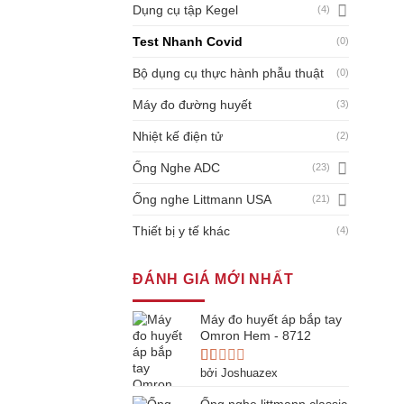
Dụng cụ tập Kegel
(4)
Test Nhanh Covid
(0)
Bộ dụng cụ thực hành phẫu thuật
(0)
Máy đo đường huyết
(3)
Nhiệt kế điện tử
(2)
Ống Nghe ADC
(23)
Ống nghe Littmann USA
(21)
Thiết bị y tế khác
(4)
ĐÁNH GIÁ MỚI NHẤT
Máy đo huyết áp bắp tay
Omron Hem - 8712
bởi Joshuazex
Được
xếp