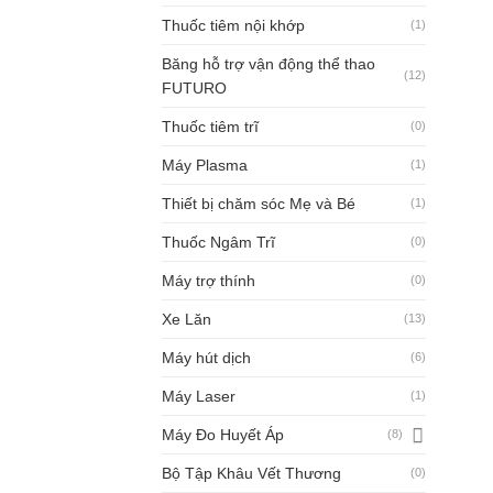
Thuốc tiêm nội khớp
(1)
Băng hỗ trợ vận động thể thao
(12)
FUTURO
Thuốc tiêm trĩ
(0)
Máy Plasma
(1)
Thiết bị chăm sóc Mẹ và Bé
(1)
Thuốc Ngâm Trĩ
(0)
Máy trợ thính
(0)
Xe Lăn
(13)
Máy hút dịch
(6)
Máy Laser
(1)
Máy Đo Huyết Áp
(8)
Bộ Tập Khâu Vết Thương
(0)