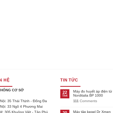
N HỆ
TIN TỨC
THỐNG CƠ SỞ
Máy đo huyết áp điện tử
22
Norditalia BP 1000
Th4
111
Comments
 Nội: 35 Thái Thịnh - Đống Đa
 Nội: 33 Ngõ 4 Phương Mai
Máy tập kegel Dr Xmen
M: 305 Khuông Việt - Tân Phú
20