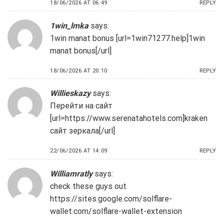
18/06/2026 AT 06:49
REPLY
1win_lmka
says:
1win manat bonus [url=1win71277.help]1win
manat bonus[/url]
18/06/2026 AT 20:10
REPLY
Willieskazy
says:
Перейти на сайт
[url=https://www.serenatahotels.com]kraken
сайт зеркала[/url]
22/06/2026 AT 14:09
REPLY
Williamratly
says:
check these guys out
https://sites.google.com/solflare-
wallet.com/solflare-wallet-extension