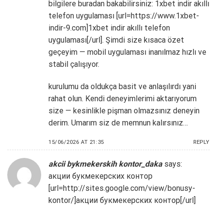
bilgilere buradan bakabilirsiniz: 1xbet indir akıllı
telefon uygulaması [url=https://www.1xbet-
indir-9.com]1xbet indir akıllı telefon
uygulaması[/url]. Şimdi size kısaca özet
geçeyim — mobil uygulaması inanılmaz hızlı ve
stabil çalışıyor.
kurulumu da oldukça basit ve anlaşılırdı yani
rahat olun. Kendi deneyimlerimi aktarıyorum
size — kesinlikle pişman olmazsınız deneyin
derim. Umarım siz de memnun kalırsınız…
15/06/2026 AT 21:35
REPLY
akcii bykmekerskih kontor_daka
says:
акции букмекерских контор
[url=http://sites.google.com/view/bonusy-
kontor/]акции букмекерских контор[/url]