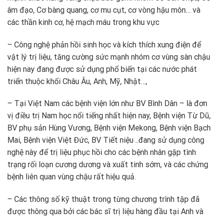
âm đạo, Cơ bàng quang, cơ mu cụt, cơ vòng hậu môn… và
các thần kinh cơ, hệ mạch máu trong khu vực
– Công nghệ phản hồi sinh học và kích thích xung điện để
vật lý trị liệu, tăng cường sức mạnh nhóm cơ vùng sàn chậu
hiện nay đang được sử dụng phổ biến tại các nước phát
triển thuộc khối Châu Âu, Anh, Mỹ, Nhật…,
– Tại Việt Nam các bệnh viện lớn như BV Bình Dân – là đơn
vị điều trị Nam học nổi tiếng nhất hiện nay, Bệnh viện Từ Dũ,
BV phụ sản Hùng Vương, Bệnh viện Mekong, Bệnh viện Bạch
Mai, Bệnh viện Việt Đức, BV Tiết niệu ..đang sử dụng công
nghệ này để trị liệu phục hồi cho các bệnh nhân gặp tình
trạng rối loạn cương dương và xuất tinh sớm, và các chứng
bệnh liên quan vùng chậu rất hiệu quả.
– Các thông số kỹ thuật trong từng chương trình tập đã
được thông qua bởi các bác sĩ trị liệu hàng đầu tại Anh và