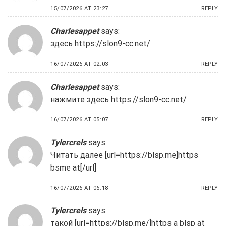
15/07/2026 AT 23:27
REPLY
Charlesappet
says:
здесь
https://slon9-cc.net/
16/07/2026 AT 02:03
REPLY
Charlesappet
says:
нажмите здесь
https://slon9-cc.net/
16/07/2026 AT 05:07
REPLY
Tylercrels
says:
Читать далее [url=https://blsp.me]https
bsme at[/url]
16/07/2026 AT 06:18
REPLY
Tylercrels
says:
такой [url=https://blsp.me/]https a blsp at