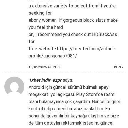
a extensive variety to select from if you’re
seeking for
ebony women. If gorgeous black sluts make
you feel the hard
on, I recommend you check out HDBlackAss
for
free. website
https://toested.com/author-
profile/audrajonas7081/
15/06/2026 AT 21:05
REPLY
1xbet indir_ezpr
says:
Android için güncel sürümü bulmak epey
meşakkatliydi açıkçası. Play Store’da resmi
olanı bulamayınca çok şaşırdım. Güncel bilgileri
kontrol edip süreci hatasız başlattım. En
sonunda güvenilir bir kaynağa ulaştım ve size
de tüm detayları aktarmak istedim, güncel