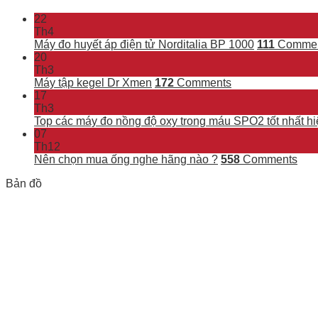
22
Th4
Máy đo huyết áp điện tử Norditalia BP 1000
111
Commen
20
Th3
Máy tập kegel Dr Xmen
172
Comments
17
Th3
Top các máy đo nồng độ oxy trong máu SPO2 tốt nhất hi
07
Th12
Nên chọn mua ống nghe hãng nào ?
558
Comments
Bản đồ