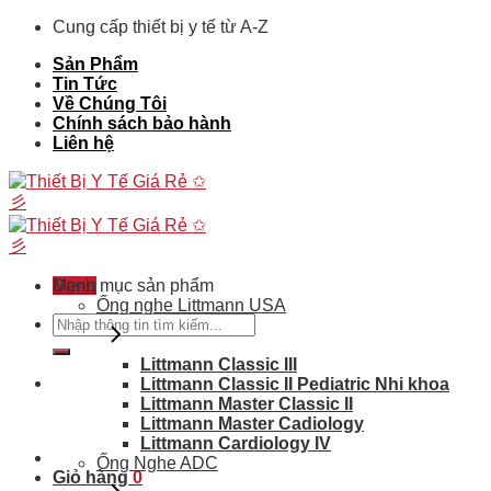
Skip
Cung cấp thiết bị y tế từ A-Z
to
Sản Phẩm
content
Tin Tức
Về Chúng Tôi
Chính sách bảo hành
Liên hệ
Menu
Danh mục sản phẩm
Ống nghe Littmann USA
Tìm
kiếm:
Littmann Classic III
Littmann Classic II Pediatric Nhi khoa
Littmann Master Classic II
Littmann Master Cadiology
Littmann Cardiology IV
Ống Nghe ADC
Giỏ hàng
0