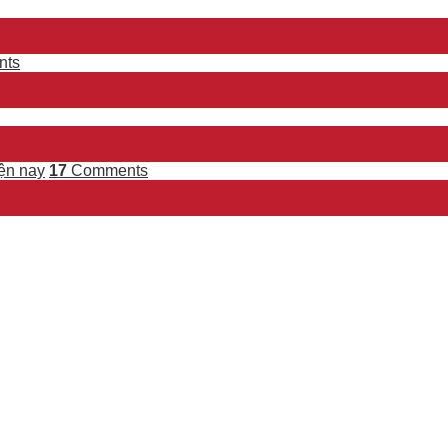
ts
ện nay
17
Comments