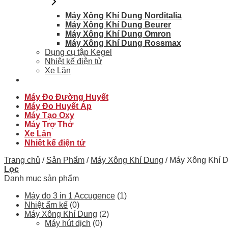
Máy Xông Khí Dung Norditalia
Máy Xông Khí Dung Beurer
Máy Xông Khí Dung Omron
Máy Xông Khí Dung Rossmax
Dụng cụ tập Kegel
Nhiệt kế điện tử
Xe Lăn
Máy Đo Đường Huyết
Máy Đo Huyết Áp
Máy Tạo Oxy
Máy Trợ Thở
Xe Lăn
Nhiệt kế điện tử
Trang chủ
/
Sản Phẩm
/
Máy Xông Khí Dung
/
Máy Xông Khí D
Lọc
Danh mục sản phẩm
Máy đo 3 in 1 Accugence
(1)
Nhiệt ẩm kế
(0)
Máy Xông Khí Dung
(2)
Máy hút dịch
(0)