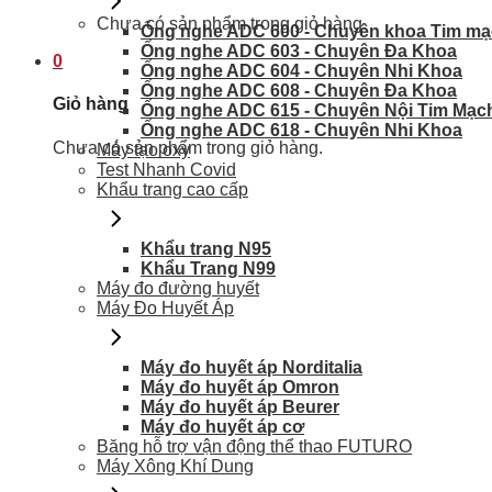
Chưa có sản phẩm trong giỏ hàng.
Ống nghe ADC 600 - Chuyên khoa Tim m
Ống nghe ADC 603 - Chuyên Đa Khoa
0
Ống nghe ADC 604 - Chuyên Nhi Khoa
Ống nghe ADC 608 - Chuyên Đa Khoa
Giỏ hàng
Ống nghe ADC 615 - Chuyên Nội Tim Mạc
Ống nghe ADC 618 - Chuyên Nhi Khoa
Chưa có sản phẩm trong giỏ hàng.
Máy tạo oxy
Test Nhanh Covid
Khẩu trang cao cấp
Khẩu trang N95
Khẩu Trang N99
Máy đo đường huyết
Máy Đo Huyết Áp
Máy đo huyết áp Norditalia
Máy đo huyết áp Omron
Máy đo huyết áp Beurer
Máy đo huyết áp cơ
Băng hỗ trợ vận động thể thao FUTURO
Máy Xông Khí Dung