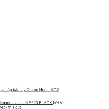
uyết áp bắp tay Omron Hem - 8712
ttmann classic III 5620 BLACK
bởi Visit
eck this out