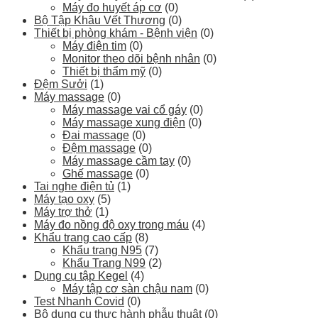
Máy đo huyết áp cơ
(0)
Bộ Tập Khâu Vết Thương
(0)
Thiết bị phòng khám - Bệnh viện
(0)
Máy điện tim
(0)
Monitor theo dõi bệnh nhân
(0)
Thiết bị thẩm mỹ
(0)
Đệm Sưởi
(1)
Máy massage
(0)
Máy massage vai cổ gáy
(0)
Máy massage xung điện
(0)
Đai massage
(0)
Đệm massage
(0)
Máy massage cầm tay
(0)
Ghế massage
(0)
Tai nghe điện tủ
(1)
Máy tạo oxy
(5)
Máy trợ thở
(1)
Máy đo nồng độ oxy trong máu
(4)
Khẩu trang cao cấp
(8)
Khẩu trang N95
(7)
Khẩu Trang N99
(2)
Dụng cụ tập Kegel
(4)
Máy tập cơ sàn chậu nam
(0)
Test Nhanh Covid
(0)
Bộ dụng cụ thực hành phẫu thuật
(0)