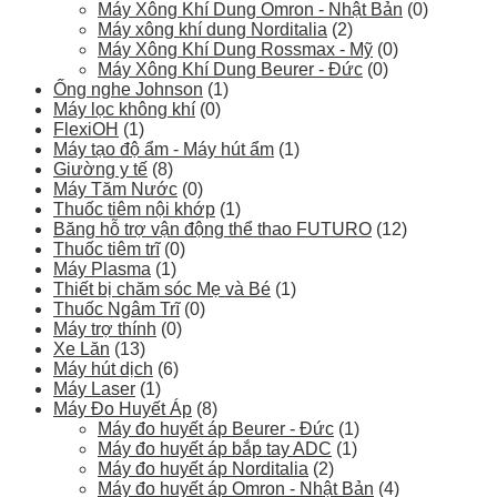
Máy Xông Khí Dung Omron - Nhật Bản
(0)
Máy xông khí dung Norditalia
(2)
Máy Xông Khí Dung Rossmax - Mỹ
(0)
Máy Xông Khí Dung Beurer - Đức
(0)
Ống nghe Johnson
(1)
Máy lọc không khí
(0)
FlexiOH
(1)
Máy tạo độ ẩm - Máy hút ẩm
(1)
Giường y tế
(8)
Máy Tăm Nước
(0)
Thuốc tiêm nội khớp
(1)
Băng hỗ trợ vận động thể thao FUTURO
(12)
Thuốc tiêm trĩ
(0)
Máy Plasma
(1)
Thiết bị chăm sóc Mẹ và Bé
(1)
Thuốc Ngâm Trĩ
(0)
Máy trợ thính
(0)
Xe Lăn
(13)
Máy hút dịch
(6)
Máy Laser
(1)
Máy Đo Huyết Áp
(8)
Máy đo huyết áp Beurer - Đức
(1)
Máy đo huyết áp bắp tay ADC
(1)
Máy đo huyết áp Norditalia
(2)
Máy đo huyết áp Omron - Nhật Bản
(4)