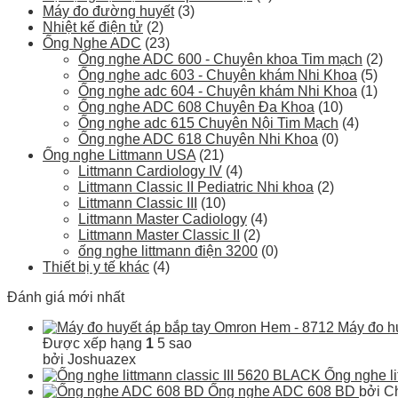
Máy đo đường huyết
(3)
Nhiệt kế điện tử
(2)
Ống Nghe ADC
(23)
Ống nghe ADC 600 - Chuyên khoa Tim mạch
(2)
Ống nghe adc 603 - Chuyên khám Nhi Khoa
(5)
Ống nghe adc 604 - Chuyên khám Nhi Khoa
(1)
Ống nghe ADC 608 Chuyên Đa Khoa
(10)
Ống nghe adc 615 Chuyên Nội Tim Mạch
(4)
Ống nghe ADC 618 Chuyên Nhi Khoa
(0)
Ống nghe Littmann USA
(21)
Littmann Cardiology IV
(4)
Littmann Classic II Pediatric Nhi khoa
(2)
Littmann Classic III
(10)
Littmann Master Cadiology
(4)
Littmann Master Classic II
(2)
ống nghe littmann điện 3200
(0)
Thiết bị y tế khác
(4)
Đánh giá mới nhất
Máy đo h
Được xếp hạng
1
5 sao
bởi Joshuazex
Ống nghe li
Ống nghe ADC 608 BD
bởi Ch