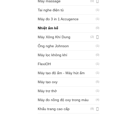
Máy massage
(0)
Tai nghe điện tủ
(1)
Máy đo 3 in 1 Accugence
(1)
Nhiệt ẩm kế
(0)
Máy Xông Khí Dung
(2)
Ống nghe Johnson
(1)
Máy lọc không khí
(0)
FlexiOH
(1)
Máy tạo độ ẩm - Máy hút ẩm
(1)
Máy tạo oxy
(5)
Máy trợ thở
(1)
Máy đo nồng độ oxy trong máu
(4)
Khẩu trang cao cấp
(8)