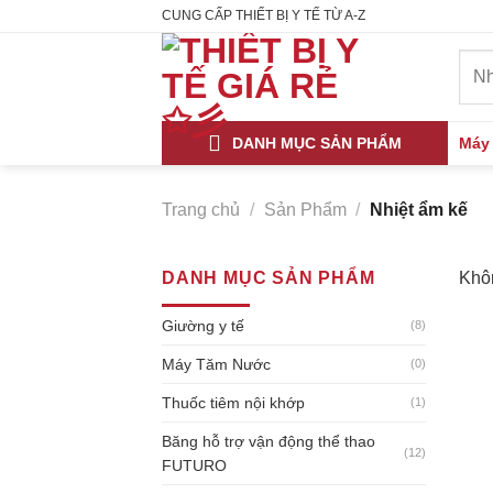
Skip
CUNG CẤP THIẾT BỊ Y TẾ TỪ A-Z
to
Tìm
content
kiếm
DANH MỤC SẢN PHẨM
Máy
Trang chủ
/
Sản Phẩm
/
Nhiệt ẩm kế
DANH MỤC SẢN PHẨM
Khôn
Giường y tế
(8)
Máy Tăm Nước
(0)
Thuốc tiêm nội khớp
(1)
Băng hỗ trợ vận động thể thao
(12)
FUTURO