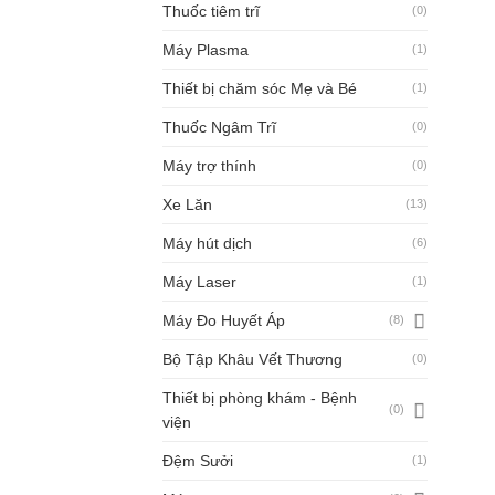
Thuốc tiêm trĩ
(0)
Máy Plasma
(1)
Thiết bị chăm sóc Mẹ và Bé
(1)
Thuốc Ngâm Trĩ
(0)
Máy trợ thính
(0)
Xe Lăn
(13)
Máy hút dịch
(6)
Máy Laser
(1)
Máy Đo Huyết Áp
(8)
Bộ Tập Khâu Vết Thương
(0)
Thiết bị phòng khám - Bệnh
(0)
viện
Đệm Sưởi
(1)