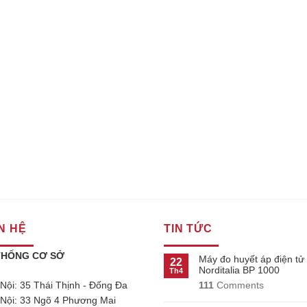
N HỆ
TIN TỨC
THỐNG CƠ SỞ
Máy đo huyết áp điện tử
22
Norditalia BP 1000
Th4
111
Comments
 Nội: 35 Thái Thịnh - Đống Đa
 Nội: 33 Ngõ 4 Phương Mai