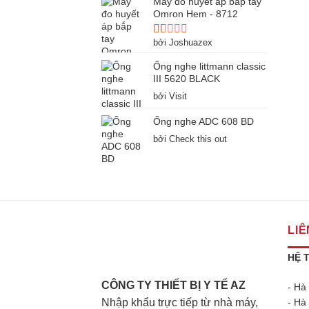
Máy đo huyết áp bắp tay
Omron Hem - 8712
bởi Joshuazex
Được
xếp
Ống nghe littmann classic
hạng
1
III 5620 BLACK
5
bởi Visit
sao
Ống nghe ADC 608 BD
bởi Check this out
LIÊ
HỆ 
CÔNG TY THIẾT BỊ Y TẾ AZ
- Hà
Nhập khẩu trực tiếp từ nhà máy,
- Hà