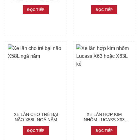
ĐỌC TIẾP
ĐỌC TIẾP
XE LĂN CHO TRẺ BẠI
XE LĂN HỢP KIM
NÃO X58L NGẢ NẰM
NHÔM LUCASS X63
HOẶC X63L KẺ
ĐỌC TIẾP
ĐỌC TIẾP