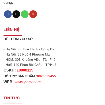
dùng.
LIÊN HỆ
HỆ THỐNG CƠ SỞ
- Hà Nội: 35 Thái Thịnh - Đống Đa
- Hà Nội: 33 Ngõ 4 Phương Mai
- HCM: 305 Khuông Việt - Tân Phú
- Huế: 140 Phan Bội Châu - TP.Huế
CSKH:
18008115
HỖ TRỢ SẢN PHẨM :
0879555455
WEB:
www.yteaz.com
TIN TỨC