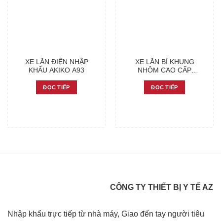
XE LĂN ĐIỆN NHẬP
XE LĂN BỈ KHUNG
KHẨU AKIKO A93
NHÔM CAO CẤP
VERMEIREN D100
ĐỌC TIẾP
ĐỌC TIẾP
CÔNG TY THIẾT BỊ Y TẾ AZ
Nhập khẩu trực tiếp từ nhà máy, Giao đến tay người tiêu