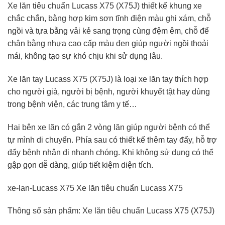
Xe lăn tiêu chuẩn Lucass X75 (X75J) thiết kế khung xe
chắc chắn, bằng hợp kim sơn tĩnh điện màu ghi xám, chỗ
ngồi và tựa bằng vải kẻ sang trọng cùng đệm êm, chỗ để
chân bằng nhựa cao cấp màu đen giúp người ngồi thoải
mái, không tạo sự khó chịu khi sử dụng lâu.
Xe lăn tay Lucass X75 (X75J) là loại xe lăn tay thích hợp
cho người già, người bị bệnh, người khuyết tật hay dùng
trong bệnh viện, các trung tâm y tế…
Hai bên xe lăn có gắn 2 vòng lăn giúp người bệnh có thể
tự mình di chuyển. Phía sau có thiết kế thêm tay đẩy, hỗ trợ
đẩy bệnh nhân đi nhanh chóng. Khi không sử dụng có thể
gập gọn dễ dàng, giúp tiết kiệm diện tích.
xe-lan-Lucass X75 Xe lăn tiêu chuẩn Lucass X75
Thông số sản phẩm: Xe lăn tiêu chuẩn Lucass X75 (X75J)