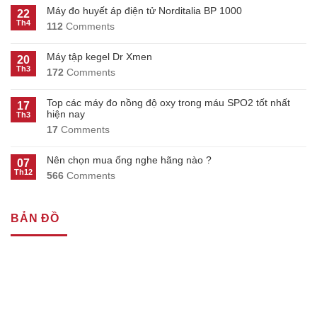
Máy đo huyết áp điện tử Norditalia BP 1000
22
Th4
112
Comments
Máy tập kegel Dr Xmen
20
Th3
172
Comments
Top các máy đo nồng độ oxy trong máu SPO2 tốt nhất
17
hiện nay
Th3
17
Comments
Nên chọn mua ống nghe hãng nào ?
07
Th12
566
Comments
BẢN ĐỒ