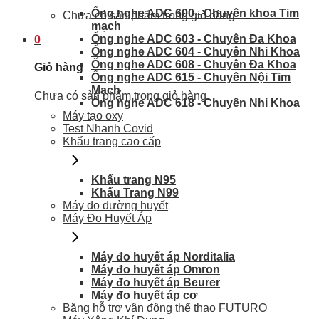
Ống nghe ADC 600 - Chuyên khoa Tim
Chưa có sản phẩm trong giỏ hàng.
mạch
Ống nghe ADC 603 - Chuyên Đa Khoa
0
Ống nghe ADC 604 - Chuyên Nhi Khoa
Ống nghe ADC 608 - Chuyên Đa Khoa
Giỏ hàng
Ống nghe ADC 615 - Chuyên Nội Tim
Mạch
Chưa có sản phẩm trong giỏ hàng.
Ống nghe ADC 618 - Chuyên Nhi Khoa
Máy tạo oxy
Test Nhanh Covid
Khẩu trang cao cấp
Khẩu trang N95
Khẩu Trang N99
Máy đo đường huyết
Máy Đo Huyết Áp
Máy đo huyết áp Norditalia
Máy đo huyết áp Omron
Máy đo huyết áp Beurer
Máy đo huyết áp cơ
Băng hỗ trợ vận động thể thao FUTURO