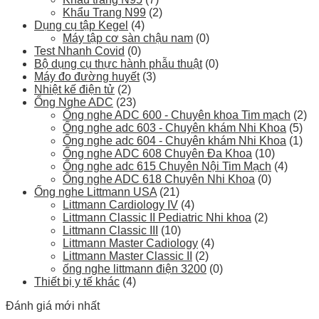
Khẩu Trang N99
(2)
Dụng cụ tập Kegel
(4)
Máy tập cơ sàn chậu nam
(0)
Test Nhanh Covid
(0)
Bộ dụng cụ thực hành phẫu thuật
(0)
Máy đo đường huyết
(3)
Nhiệt kế điện tử
(2)
Ống Nghe ADC
(23)
Ống nghe ADC 600 - Chuyên khoa Tim mạch
(2)
Ống nghe adc 603 - Chuyên khám Nhi Khoa
(5)
Ống nghe adc 604 - Chuyên khám Nhi Khoa
(1)
Ống nghe ADC 608 Chuyên Đa Khoa
(10)
Ống nghe adc 615 Chuyên Nội Tim Mạch
(4)
Ống nghe ADC 618 Chuyên Nhi Khoa
(0)
Ống nghe Littmann USA
(21)
Littmann Cardiology IV
(4)
Littmann Classic II Pediatric Nhi khoa
(2)
Littmann Classic III
(10)
Littmann Master Cadiology
(4)
Littmann Master Classic II
(2)
ống nghe littmann điện 3200
(0)
Thiết bị y tế khác
(4)
Đánh giá mới nhất