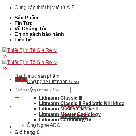
Skip
Cung cấp thiết bị y tế từ A-Z
to
Sản Phẩm
content
Tin Tức
Về Chúng Tôi
Chính sách bảo hành
Liên hệ
Danh mục sản phẩm
Menu
Ống nghe Littmann USA
Tìm
kiếm:
Littmann Classic III
Littmann Classic II Pediatric Nhi khoa
Hotline hỗ trợ
Littmann Master Classic II
Littmann Master Cadiology
0879555455
Littmann Cardiology IV
Ống Nghe ADC
Giỏ hàng
0