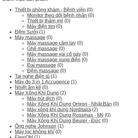
Thiết bị phòng khám - Bệnh viện
(0)
Monitor theo dõi bệnh nhân
(0)
Thiết bị thẩm mỹ
(0)
Máy điện tim
(0)
Đệm Sưởi
(1)
Máy massage
(0)
Máy massage cầm tay
(0)
Ghế massage
(0)
Máy massage vai cổ gáy
(0)
Máy massage xung điện
(0)
Đai massage
(0)
Đệm massage
(0)
Tai nghe điện tủ
(1)
Máy đo 3 in 1 Accugence
(1)
Nhiệt ẩm kế
(0)
Máy Xông Khí Dung
(2)
Máy hút dịch
(0)
Máy Xông Khí Dung Omron - Nhật Bản
(0)
Máy xông khí dung Norditalia
(2)
Máy Xông Khí Dung Rossmax - Mỹ
(0)
Máy Xông Khí Dung Beurer - Đức
(0)
Ống nghe Johnson
(1)
Máy lọc không khí
(0)
FlexiOH
(1)