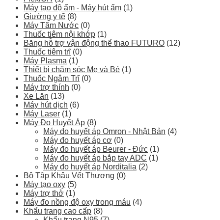
Máy tạo độ ẩm - Máy hút ẩm
(1)
Giường y tế
(8)
Máy Tăm Nước
(0)
Thuốc tiêm nội khớp
(1)
Băng hỗ trợ vận động thể thao FUTURO
(12)
Thuốc tiêm trĩ
(0)
Máy Plasma
(1)
Thiết bị chăm sóc Mẹ và Bé
(1)
Thuốc Ngâm Trĩ
(0)
Máy trợ thính
(0)
Xe Lăn
(13)
Máy hút dịch
(6)
Máy Laser
(1)
Máy Đo Huyết Áp
(8)
Máy đo huyết áp Omron - Nhật Bản
(4)
Máy đo huyết áp cơ
(0)
Máy đo huyết áp Beurer - Đức
(1)
Máy đo huyết áp bắp tay ADC
(1)
Máy đo huyết áp Norditalia
(2)
Bộ Tập Khâu Vết Thương
(0)
Máy tạo oxy
(5)
Máy trợ thở
(1)
Máy đo nồng độ oxy trong máu
(4)
Khẩu trang cao cấp
(8)
Khẩu trang N95
(7)