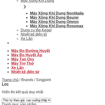
Máy Xông Khí Dung
Máy Xông Khí Dung Norditalia
Máy Xông Khí Dung Beurer
Máy Xông Khí Dung Omron
Máy Xông Khí Dung Rossmax
Dụng cụ tập Kegel
Nhiệt kế điện tử
Xe Lăn
Máy Đo Đường Huyết
Máy Đo Huyết Áp
Máy Tạo Oxy
Máy Trợ Thở
Xe Lăn
Nhiệt kế điện tử
Trang chủ
/
Brands
/
Singjoint
Lọc
Hiển thị kết quả duy nhất
Danh mục sản phẩm