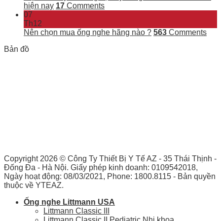
hiện nay
17
Comments
07
Th12
Nên chọn mua ống nghe hãng nào ?
563
Comments
Bản đồ
Copyright 2026 ©
Công Ty Thiết Bị Y Tế AZ - 35 Thái Thịnh -
Đống Đa - Hà Nội. Giấy phép kinh doanh: 0109542018,
Ngày hoạt động: 08/03/2021, Phone: 1800.8115 - Bản quyền
thuộc về YTEAZ.
Ống nghe Littmann USA
Littmann Classic III
Littmann Classic II Pediatric Nhi khoa