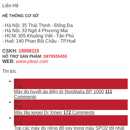
Liên Hệ
HỆ THỐNG CƠ SỞ
- Hà Nội: 35 Thái Thịnh - Đống Đa
- Hà Nội: 33 Ngõ 4 Phương Mai
- HCM: 305 Khuông Việt - Tân Phú
- Huế: 140 Phan Bội Châu - TP.Huế
CSKH:
18008115
HỖ TRỢ SẢN PHẨM :
0879555455
WEB:
www.yteaz.com
Tin tức
22
Th4
Máy đo huyết áp điện tử Norditalia BP 1000
111
Comments
20
Th3
Máy tập kegel Dr Xmen
172
Comments
17
Th3
Top các máy đo nồng độ oxy trong máu SPO2 tốt nhất