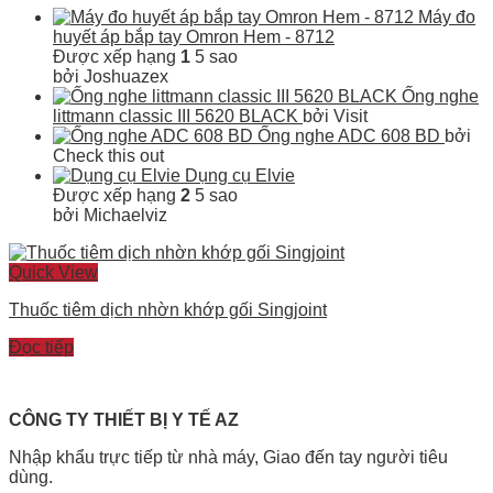
Máy đo
huyết áp bắp tay Omron Hem - 8712
Được xếp hạng
1
5 sao
bởi Joshuazex
Ống nghe
littmann classic III 5620 BLACK
bởi Visit
Ống nghe ADC 608 BD
bởi
Check this out
Dụng cụ Elvie
Được xếp hạng
2
5 sao
bởi Michaelviz
Quick View
Thuốc tiêm dịch nhờn khớp gối Singjoint
Đọc tiếp
CÔNG TY THIẾT BỊ Y TẾ AZ
Nhập khẩu trực tiếp từ nhà máy, Giao đến tay người tiêu
dùng.