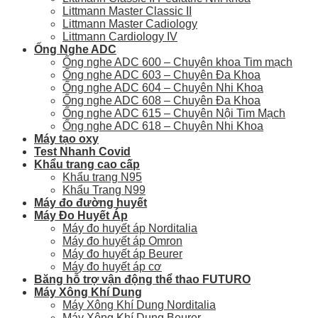
Littmann Master Classic II
Littmann Master Cadiology
Littmann Cardiology IV
Ống Nghe ADC
Ống nghe ADC 600 – Chuyên khoa Tim mạch
Ống nghe ADC 603 – Chuyên Đa Khoa
Ống nghe ADC 604 – Chuyên Nhi Khoa
Ống nghe ADC 608 – Chuyên Đa Khoa
Ống nghe ADC 615 – Chuyên Nội Tim Mạch
Ống nghe ADC 618 – Chuyên Nhi Khoa
Máy tạo oxy
Test Nhanh Covid
Khẩu trang cao cấp
Khẩu trang N95
Khẩu Trang N99
Máy đo đường huyết
Máy Đo Huyết Áp
Máy đo huyết áp Norditalia
Máy đo huyết áp Omron
Máy đo huyết áp Beurer
Máy đo huyết áp cơ
Băng hỗ trợ vận động thể thao FUTURO
Máy Xông Khí Dung
Máy Xông Khí Dung Norditalia
Máy Xông Khí Dung Beurer