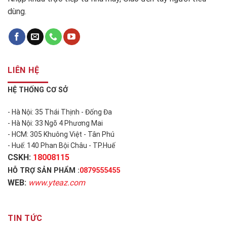
dùng.
LIÊN HỆ
HỆ THỐNG CƠ SỞ
- Hà Nội: 35 Thái Thịnh - Đống Đa
- Hà Nội: 33 Ngõ 4 Phương Mai
- HCM: 305 Khuông Việt - Tân Phú
- Huế: 140 Phan Bội Châu - TP.Huế
CSKH:
18008115
HỖ TRỢ SẢN PHẨM :
0879555455
WEB:
www.yteaz.com
TIN TỨC