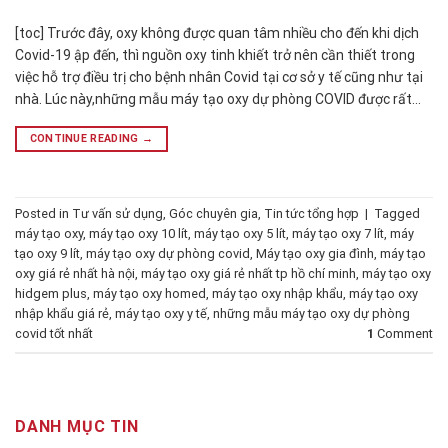
[toc] Trước đây, oxy không được quan tâm nhiều cho đến khi dịch
Covid-19 ập đến, thì nguồn oxy tinh khiết trở nên cần thiết trong
việc hỗ trợ điều trị cho bệnh nhân Covid tại cơ sở y tế cũng như tại
nhà. Lúc này,những mẫu máy tạo oxy dự phòng COVID được rất…
CONTINUE READING
→
Posted in
Tư vấn sử dụng
,
Góc chuyên gia
,
Tin tức tổng hợp
|
Tagged
máy tạo oxy
,
máy tạo oxy 10 lít
,
máy tạo oxy 5 lít
,
máy tạo oxy 7 lít
,
máy
tạo oxy 9 lít
,
máy tạo oxy dự phòng covid
,
Máy tạo oxy gia đình
,
máy tạo
oxy giá rẻ nhất hà nội
,
máy tạo oxy giá rẻ nhất tp hồ chí minh
,
máy tạo oxy
hidgem plus
,
máy tạo oxy homed
,
máy tạo oxy nhập khẩu
,
máy tạo oxy
nhập khẩu giá rẻ
,
máy tạo oxy y tế
,
những mẫu máy tạo oxy dự phòng
covid tốt nhất
1
Comment
DANH MỤC TIN