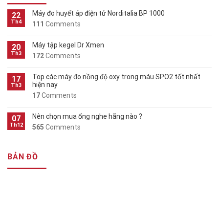
Máy đo huyết áp điện tử Norditalia BP 1000
22
Th4
111
Comments
Máy tập kegel Dr Xmen
20
Th3
172
Comments
Top các máy đo nồng độ oxy trong máu SPO2 tốt nhất
17
hiện nay
Th3
17
Comments
Nên chọn mua ống nghe hãng nào ?
07
Th12
565
Comments
BẢN ĐỒ