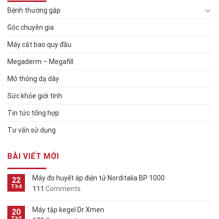
Bệnh thường gặp
Góc chuyên gia
Máy cắt bao quy đầu
Megaderm – Megafill
Mở thông dạ dày
Sức khỏe giới tính
Tin tức tổng hợp
Tư vấn sử dụng
BÀI VIẾT MỚI
Máy đo huyết áp điện tử Norditalia BP 1000
22
Th4
111
Comments
Máy tập kegel Dr Xmen
20
Th3