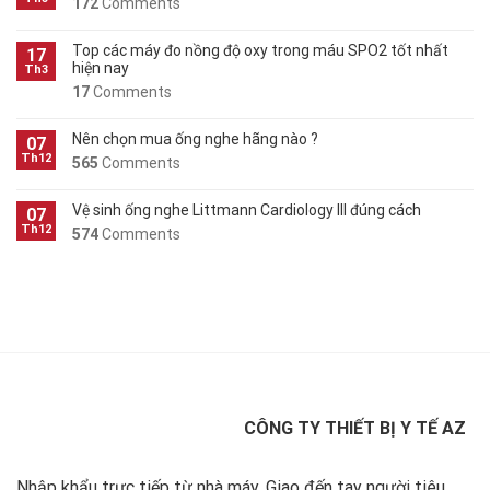
172
Comments
Top các máy đo nồng độ oxy trong máu SPO2 tốt nhất
17
hiện nay
Th3
17
Comments
Nên chọn mua ống nghe hãng nào ?
07
Th12
565
Comments
Vệ sinh ống nghe Littmann Cardiology III đúng cách
07
Th12
574
Comments
CÔNG TY THIẾT BỊ Y TẾ AZ
Nhập khẩu trực tiếp từ nhà máy, Giao đến tay người tiêu