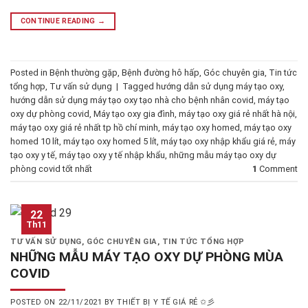
CONTINUE READING
→
Posted in
Bệnh thường gặp
,
Bệnh đường hô hấp
,
Góc chuyên gia
,
Tin tức
tổng hợp
,
Tư vấn sử dụng
|
Tagged
hướng dẫn sử dụng máy tạo oxy
,
hướng dẫn sử dụng máy tạo oxy tạo nhà cho bệnh nhân covid
,
máy tạo
oxy dự phòng covid
,
Máy tạo oxy gia đình
,
máy tạo oxy giá rẻ nhất hà nội
,
máy tạo oxy giá rẻ nhất tp hồ chí minh
,
máy tạo oxy homed
,
máy tạo oxy
homed 10 lít
,
máy tạo oxy homed 5 lít
,
máy tạo oxy nhập khẩu giá rẻ
,
máy
tạo oxy y tế
,
máy tạo oxy y tế nhập khẩu
,
những mẫu máy tạo oxy dự
phòng covid tốt nhất
1
Comment
22
Th11
TƯ VẤN SỬ DỤNG
,
GÓC CHUYÊN GIA
,
TIN TỨC TỔNG HỢP
NHỮNG MẪU MÁY TẠO OXY DỰ PHÒNG MÙA
COVID
POSTED ON
22/11/2021
BY
THIẾT BỊ Y TẾ GIÁ RẺ ✩彡