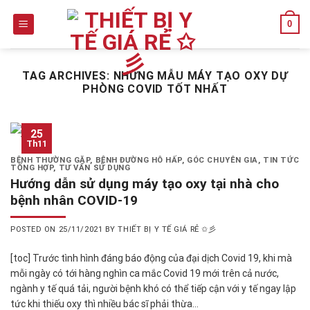
Skip
0
to
content
TAG ARCHIVES:
NHỮNG MẪU MÁY TẠO OXY DỰ
PHÒNG COVID TỐT NHẤT
25
Th11
BỆNH THƯỜNG GẶP
,
BỆNH ĐƯỜNG HÔ HẤP
,
GÓC CHUYÊN GIA
,
TIN TỨC
TỔNG HỢP
,
TƯ VẤN SỬ DỤNG
Hướng dẫn sử dụng máy tạo oxy tại nhà cho
bệnh nhân COVID-19
POSTED ON
25/11/2021
BY
THIẾT BỊ Y TẾ GIÁ RẺ ✩彡
[toc] Trước tình hình đáng báo động của đại dịch Covid 19, khi mà
mỗi ngày có tới hàng nghìn ca mắc Covid 19 mới trên cả nước,
ngành y tế quá tải, người bệnh khó có thể tiếp cận với y tế ngay lập
tức khi thiếu oxy thì nhiều bác sĩ phải thừa…