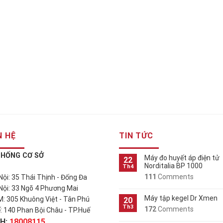
N HỆ
TIN TỨC
THỐNG CƠ SỞ
Máy đo huyết áp điện tử
22
Norditalia BP 1000
Th4
111
Comments
 Nội: 35 Thái Thịnh - Đống Đa
 Nội: 33 Ngõ 4 Phương Mai
Máy tập kegel Dr Xmen
M: 305 Khuông Việt - Tân Phú
20
Th3
172
Comments
ế: 140 Phan Bội Châu - TP.Huế
H:
18008115