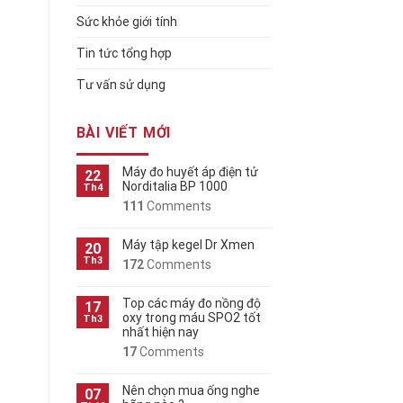
Sức khỏe giới tính
Tin tức tổng hợp
Tư vấn sử dụng
BÀI VIẾT MỚI
Máy đo huyết áp điện tử
22
Norditalia BP 1000
Th4
111
Comments
Máy tập kegel Dr Xmen
20
Th3
172
Comments
Top các máy đo nồng độ
17
oxy trong máu SPO2 tốt
Th3
nhất hiện nay
17
Comments
Nên chọn mua ống nghe
07