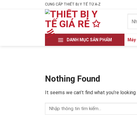
Skip
CUNG CẤP THIẾT BỊ Y TẾ TỪ A-Z
to
Tìm
content
kiếm
DANH MỤC SẢN PHẨM
Máy 
Nothing Found
It seems we can’t find what you’re looking 