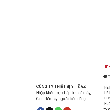
LIÊ
HỆ 
CÔNG TY THIẾT BỊ Y TẾ AZ
- Hà
Nhập khẩu trực tiếp từ nhà máy,
- Hà
- HC
Giao đến tay người tiêu dùng.
- Hu
CSK