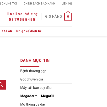
Ề CHÚNG TÔI
CHÍNH SÁCH BẢO HÀNH
LIÊN HỆ
Hotline hỗ trợ
0
GIỎ HÀNG
0879555455
Xe Lăn
Nhiệt kế điện tử
DANH MỤC TIN
Bệnh thường gặp
Góc chuyên gia
Máy cắt bao quy đầu
Megaderm – Megafill
Mở thông dạ dày