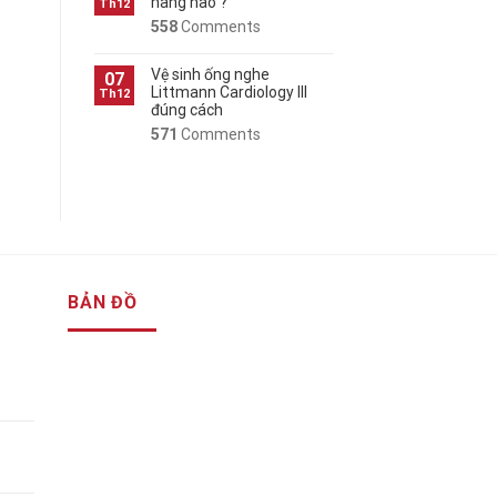
hãng nào ?
Th12
558
Comments
Vệ sinh ống nghe
07
Littmann Cardiology III
Th12
đúng cách
571
Comments
BẢN ĐỒ