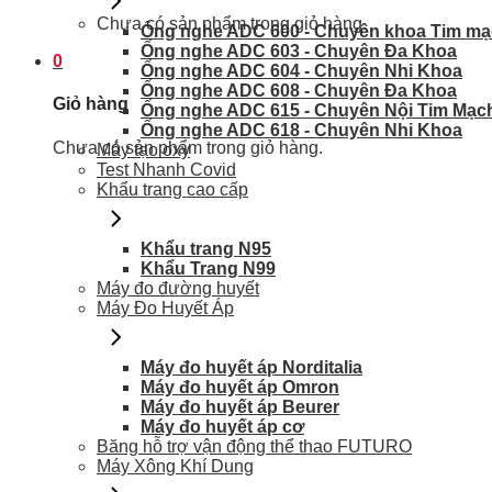
Chưa có sản phẩm trong giỏ hàng.
Ống nghe ADC 600 - Chuyên khoa Tim m
Ống nghe ADC 603 - Chuyên Đa Khoa
0
Ống nghe ADC 604 - Chuyên Nhi Khoa
Ống nghe ADC 608 - Chuyên Đa Khoa
Giỏ hàng
Ống nghe ADC 615 - Chuyên Nội Tim Mạc
Ống nghe ADC 618 - Chuyên Nhi Khoa
Chưa có sản phẩm trong giỏ hàng.
Máy tạo oxy
Test Nhanh Covid
Khẩu trang cao cấp
Khẩu trang N95
Khẩu Trang N99
Máy đo đường huyết
Máy Đo Huyết Áp
Máy đo huyết áp Norditalia
Máy đo huyết áp Omron
Máy đo huyết áp Beurer
Máy đo huyết áp cơ
Băng hỗ trợ vận động thể thao FUTURO
Máy Xông Khí Dung