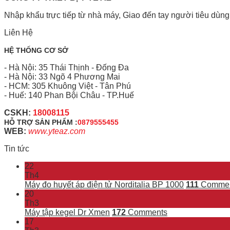
Nhập khẩu trực tiếp từ nhà máy, Giao đến tay người tiêu dùng
Liên Hệ
HỆ THỐNG CƠ SỞ
- Hà Nội: 35 Thái Thịnh - Đống Đa
- Hà Nội: 33 Ngõ 4 Phương Mai
- HCM: 305 Khuông Việt - Tân Phú
- Huế: 140 Phan Bội Châu - TP.Huế
CSKH:
18008115
HỖ TRỢ SẢN PHẨM :
0879555455
WEB:
www.yteaz.com
Tin tức
22
Th4
Máy đo huyết áp điện tử Norditalia BP 1000
111
Commen
20
Th3
Máy tập kegel Dr Xmen
172
Comments
17