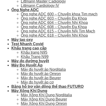
Littmann Master Cadiology
Littmann Cardiology IV
Ống Nghe ADC
Ống nghe ADC 600 – Chuyên khoa Tim mạch
Ống nghe ADC 603 – Chuyên Đa Khoa
Ống nghe ADC 604 – Chuyên Nhi Khoa
Ống nghe ADC 608 – Chuyên Đa Khoa
Ống nghe ADC 615 – Chuyên Nội Tim Mạch
Ống nghe ADC 618 – Chuyên Nhi Khoa
Máy tạo oxy
Test Nhanh Covid
Khẩu trang cao cấp
Khẩu trang N95
Khẩu Trang N99
Máy đo đường huyết
Máy Đo Huyết Áp
Máy đo huyết áp Norditalia
Máy đo huyết áp Omron
Máy đo huyết áp Beurer
Máy đo huyết áp cơ
Băng hỗ trợ vận động thể thao FUTURO
Máy Xông Khí Dung
Máy Xông Khí Dung Norditalia
Máy Xông Khí Dung Beurer
Máy Xông Khí Dung Omron