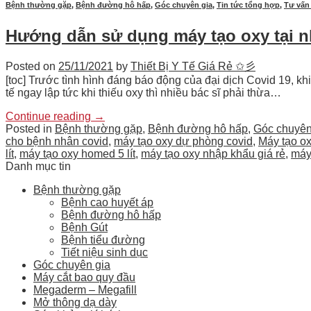
Bệnh thường gặp
,
Bệnh đường hô hấp
,
Góc chuyên gia
,
Tin tức tổng hợp
,
Tư vấn
Hướng dẫn sử dụng máy tạo oxy tại 
Posted on
25/11/2021
by
Thiết Bị Y Tế Giá Rẻ ✩彡
[toc] Trước tình hình đáng báo động của đại dịch Covid 19, kh
tế ngay lập tức khi thiếu oxy thì nhiều bác sĩ phải thừa…
Continue reading
→
Posted in
Bệnh thường gặp
,
Bệnh đường hô hấp
,
Góc chuyên
cho bệnh nhân covid
,
máy tạo oxy dự phòng covid
,
Máy tạo ox
lít
,
máy tạo oxy homed 5 lít
,
máy tạo oxy nhập khẩu giá rẻ
,
máy 
Danh mục tin
Bệnh thường gặp
Bệnh cao huyết áp
Bệnh đường hô hấp
Bệnh Gút
Bệnh tiểu đường
Tiết niệu sinh dục
Góc chuyên gia
Máy cắt bao quy đầu
Megaderm – Megafill
Mở thông dạ dày