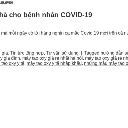
 sử dụng
nhà cho bệnh nhân COVID-19
i mà mỗi ngày có tới hàng nghìn ca mắc Covid 19 mới trên cả nư
 gia
,
Tin tức tổng hợp
,
Tư vấn sử dụng
|
Tagged
hướng dẫn sử
y gia đình
,
máy tạo oxy giá rẻ nhất hà nội
,
máy tạo oxy giá rẻ nh
tạo oxy y tế
,
máy tạo oxy y tế nhập khẩu
,
những mẫu máy tạo ox