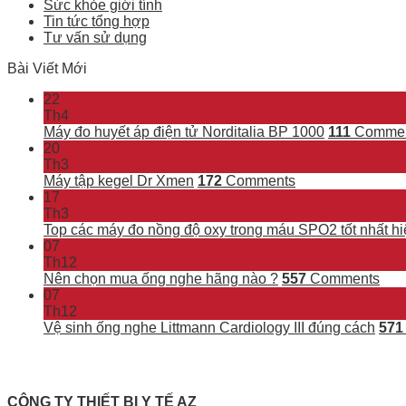
Sức khỏe giới tính
Tin tức tổng hợp
Tư vấn sử dụng
Bài Viết Mới
22
Th4
Máy đo huyết áp điện tử Norditalia BP 1000
111
Commen
20
Th3
Máy tập kegel Dr Xmen
172
Comments
17
Th3
Top các máy đo nồng độ oxy trong máu SPO2 tốt nhất hi
07
Th12
Nên chọn mua ống nghe hãng nào ?
557
Comments
07
Th12
Vệ sinh ống nghe Littmann Cardiology III đúng cách
571
CÔNG TY THIẾT BỊ Y TẾ AZ