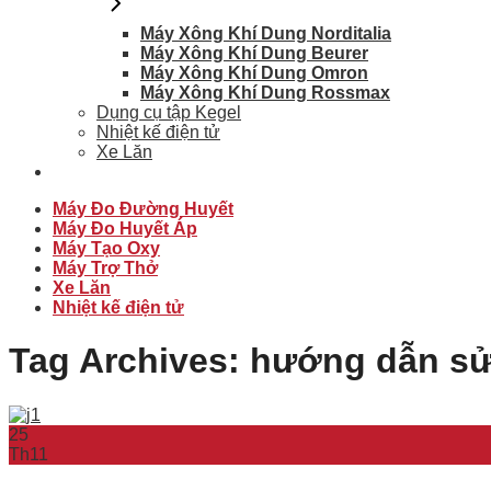
Máy Xông Khí Dung Norditalia
Máy Xông Khí Dung Beurer
Máy Xông Khí Dung Omron
Máy Xông Khí Dung Rossmax
Dụng cụ tập Kegel
Nhiệt kế điện tử
Xe Lăn
Máy Đo Đường Huyết
Máy Đo Huyết Áp
Máy Tạo Oxy
Máy Trợ Thở
Xe Lăn
Nhiệt kế điện tử
Tag Archives:
hướng dẫn sử
25
Th11