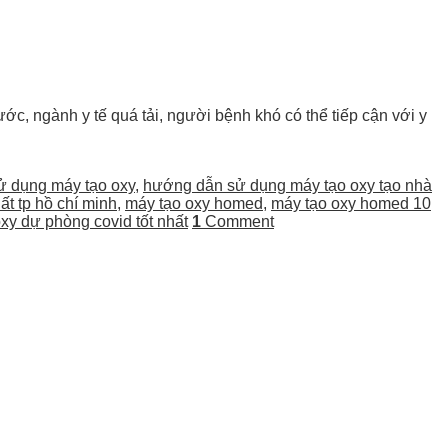
ớc, ngành y tế quá tải, người bệnh khó có thể tiếp cận với y
 dụng máy tạo oxy
,
hướng dẫn sử dụng máy tạo oxy tạo nhà
ất tp hồ chí minh
,
máy tạo oxy homed
,
máy tạo oxy homed 10
y dự phòng covid tốt nhất
1
Comment