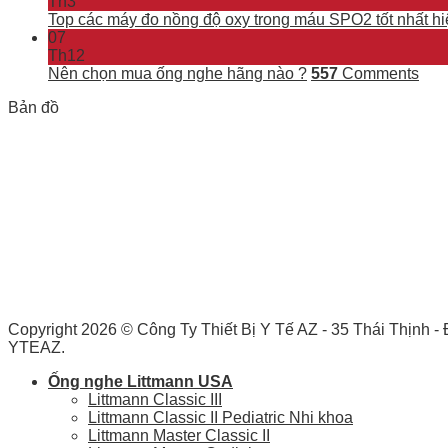
Th3
Top các máy đo nồng độ oxy trong máu SPO2 tốt nhất hi
07
Th12
Nên chọn mua ống nghe hãng nào ?
557
Comments
Bản đồ
Copyright 2026 ©
Công Ty Thiết Bị Y Tế AZ - 35 Thái Thịnh 
YTEAZ.
Ống nghe Littmann USA
Littmann Classic III
Littmann Classic II Pediatric Nhi khoa
Littmann Master Classic II