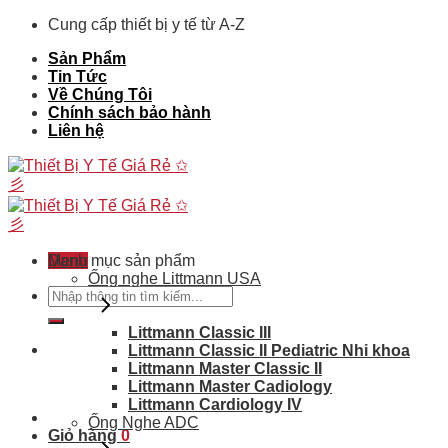
Skip
Cung cấp thiết bị y tế từ A-Z
to
Sản Phẩm
content
Tin Tức
Về Chúng Tôi
Chính sách bảo hành
Liên hệ
Menu
Danh mục sản phẩm
Ống nghe Littmann USA
Tìm
kiếm:
Littmann Classic III
Littmann Classic II Pediatric Nhi khoa
Littmann Master Classic II
Littmann Master Cadiology
Littmann Cardiology IV
Ống Nghe ADC
Giỏ hàng
0