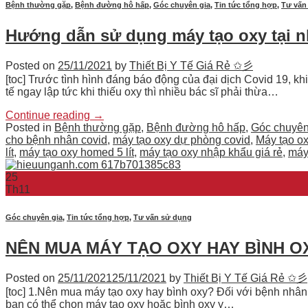
Bệnh thường gặp
,
Bệnh đường hô hấp
,
Góc chuyên gia
,
Tin tức tổng hợp
,
Tư vấn
Hướng dẫn sử dụng máy tạo oxy tại 
Posted on
25/11/2021
by
Thiết Bị Y Tế Giá Rẻ ✩彡
[toc] Trước tình hình đáng báo động của đại dịch Covid 19, kh
tế ngay lập tức khi thiếu oxy thì nhiều bác sĩ phải thừa…
Continue reading
→
Posted in
Bệnh thường gặp
,
Bệnh đường hô hấp
,
Góc chuyên
cho bệnh nhân covid
,
máy tạo oxy dự phòng covid
,
Máy tạo ox
lít
,
máy tạo oxy homed 5 lít
,
máy tạo oxy nhập khẩu giá rẻ
,
máy 
25
Th11
Góc chuyên gia
,
Tin tức tổng hợp
,
Tư vấn sử dụng
NÊN MUA MÁY TẠO OXY HAY BÌNH O
Posted on
25/11/2021
25/11/2021
by
Thiết Bị Y Tế Giá Rẻ ✩彡
[toc] 1.Nên mua máy tạo oxy hay bình oxy? Đối với bệnh nhân gặ
bạn có thể chọn máy tạo oxy hoặc bình oxy y…