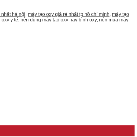
 nhất hà nội
,
máy tạo oxy giá rẻ nhất tp hồ chí minh
,
máy tạo
 oxy y tế
,
nên dùng máy tạo oxy hay bình oxy
,
nên mua máy