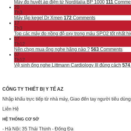
Máy đo huyết áp điện tử Norditalia BP 1000
111
Commen
20
Th3
Máy tập kegel Dr Xmen
172
Comments
17
Th3
Top các máy đo nồng độ oxy trong máu SPO2 tốt nhất hi
07
Th12
Nên chọn mua ống nghe hãng nào ?
563
Comments
07
Th12
Vệ sinh ống nghe Littmann Cardiology III đúng cách
574
CÔNG TY THIẾT BỊ Y TẾ AZ
Nhập khẩu trực tiếp từ nhà máy, Giao đến tay người tiêu dùng
Liên Hệ
HỆ THỐNG CƠ SỞ
- Hà Nội: 35 Thái Thịnh - Đống Đa