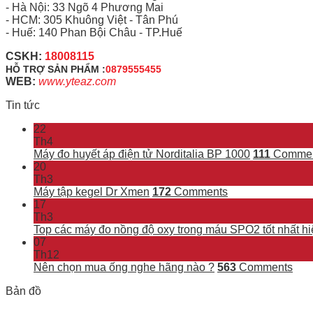
- Hà Nội: 33 Ngõ 4 Phương Mai
- HCM: 305 Khuông Việt - Tân Phú
- Huế: 140 Phan Bội Châu - TP.Huế
CSKH:
18008115
HỖ TRỢ SẢN PHẨM :
0879555455
WEB:
www.yteaz.com
Tin tức
22
Th4
Máy đo huyết áp điện tử Norditalia BP 1000
111
Commen
20
Th3
Máy tập kegel Dr Xmen
172
Comments
17
Th3
Top các máy đo nồng độ oxy trong máu SPO2 tốt nhất hi
07
Th12
Nên chọn mua ống nghe hãng nào ?
563
Comments
Bản đồ