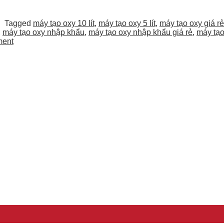
|
Tagged
máy tạo oxy 10 lít
,
máy tạo oxy 5 lít
,
máy tạo oxy giá rẻ
,
máy tạo oxy nhập khẩu
,
máy tạo oxy nhập khẩu giá rẻ
,
máy tạo
ent