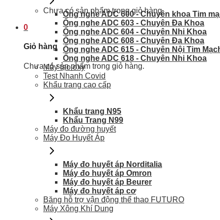
Chưa có sản phẩm trong giỏ hàng.
Ống nghe ADC 600 - Chuyên khoa Tim m
Ống nghe ADC 603 - Chuyên Đa Khoa
0
Ống nghe ADC 604 - Chuyên Nhi Khoa
Ống nghe ADC 608 - Chuyên Đa Khoa
Giỏ hàng
Ống nghe ADC 615 - Chuyên Nội Tim Mạc
Ống nghe ADC 618 - Chuyên Nhi Khoa
Chưa có sản phẩm trong giỏ hàng.
Máy tạo oxy
Test Nhanh Covid
Khẩu trang cao cấp
Khẩu trang N95
Khẩu Trang N99
Máy đo đường huyết
Máy Đo Huyết Áp
Máy đo huyết áp Norditalia
Máy đo huyết áp Omron
Máy đo huyết áp Beurer
Máy đo huyết áp cơ
Băng hỗ trợ vận động thể thao FUTURO
Máy Xông Khí Dung