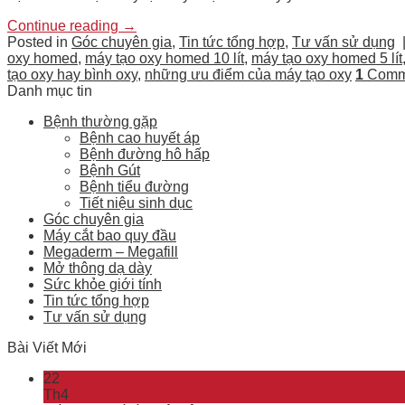
Continue reading
→
Posted in
Góc chuyên gia
,
Tin tức tổng hợp
,
Tư vấn sử dụng
oxy homed
,
máy tạo oxy homed 10 lít
,
máy tạo oxy homed 5 lít
tạo oxy hay bình oxy
,
những ưu điểm của máy tạo oxy
1
Comm
Danh mục tin
Bệnh thường gặp
Bệnh cao huyết áp
Bệnh đường hô hấp
Bệnh Gút
Bệnh tiểu đường
Tiết niệu sinh dục
Góc chuyên gia
Máy cắt bao quy đầu
Megaderm – Megafill
Mở thông dạ dày
Sức khỏe giới tính
Tin tức tổng hợp
Tư vấn sử dụng
Bài Viết Mới
22
Th4