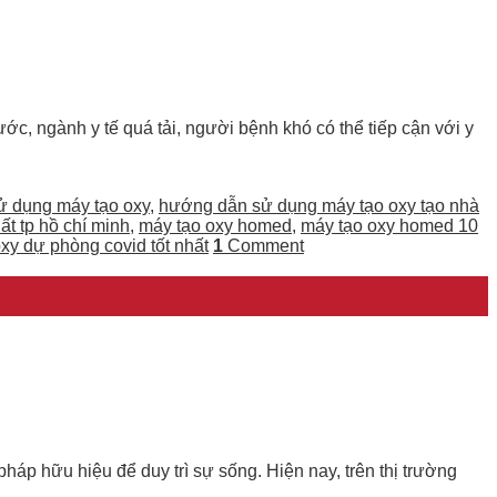
ớc, ngành y tế quá tải, người bệnh khó có thể tiếp cận với y
 dụng máy tạo oxy
,
hướng dẫn sử dụng máy tạo oxy tạo nhà
ất tp hồ chí minh
,
máy tạo oxy homed
,
máy tạo oxy homed 10
y dự phòng covid tốt nhất
1
Comment
pháp hữu hiệu để duy trì sự sống. Hiện nay, trên thị trường