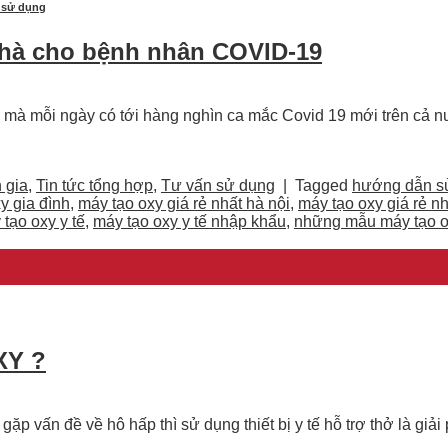
 sử dụng
nhà cho bệnh nhân COVID-19
i mà mỗi ngày có tới hàng nghìn ca mắc Covid 19 mới trên cả nư
 gia
,
Tin tức tổng hợp
,
Tư vấn sử dụng
|
Tagged
hướng dẫn sử
y gia đình
,
máy tạo oxy giá rẻ nhất hà nội
,
máy tạo oxy giá rẻ nh
tạo oxy y tế
,
máy tạo oxy y tế nhập khẩu
,
những mẫu máy tạo ox
XY ?
p vấn đề về hô hấp thì sử dụng thiết bị y tế hỗ trợ thở là giải 