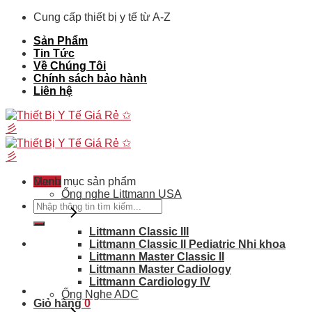
Skip
Cung cấp thiết bị y tế từ A-Z
to
Sản Phẩm
content
Tin Tức
Về Chúng Tôi
Chính sách bảo hành
Liên hệ
Menu
Danh mục sản phẩm
Ống nghe Littmann USA
Tìm
kiếm:
Littmann Classic III
Littmann Classic II Pediatric Nhi khoa
Littmann Master Classic II
Littmann Master Cadiology
Littmann Cardiology IV
Ống Nghe ADC
Giỏ hàng
0