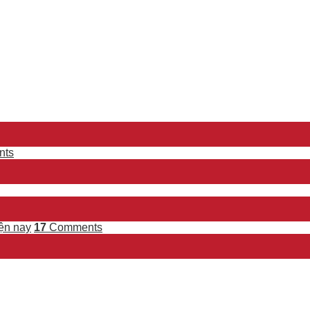
ts
ện nay
17
Comments