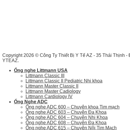
Copyright 2026 ©
Công Ty Thiết Bị Y Tế AZ - 35 Thái Thịnh 
YTEAZ.
Ống nghe Littmann USA
Littmann Classic III
Littmann Classic II Pediatric Nhi khoa
Littmann Master Classic II
Littmann Master Cadiology
Littmann Cardiology IV
Ống Nghe ADC
Ống nghe ADC 600 – Chuyên khoa Tim mạch
Ống nghe ADC 603 – Chuyên Đa Khoa
Ống nghe ADC 604 – Chuyên Nhi Khoa
Ống nghe ADC 608 – Chuyên Đa Khoa
Ống nghe ADC 615 – Chuyên Nội Tim Mạch