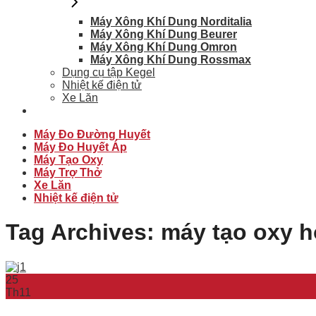
Máy Xông Khí Dung Norditalia
Máy Xông Khí Dung Beurer
Máy Xông Khí Dung Omron
Máy Xông Khí Dung Rossmax
Dụng cụ tập Kegel
Nhiệt kế điện tử
Xe Lăn
Máy Đo Đường Huyết
Máy Đo Huyết Áp
Máy Tạo Oxy
Máy Trợ Thở
Xe Lăn
Nhiệt kế điện tử
Tag Archives:
máy tạo oxy h
25
Th11