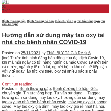
25
Th11
Bệnh thường gặp
,
Bệnh đường hô hấp
,
Góc chuyên gia
,
Tin tức tổng hợp
,
Tư
vấn sử dụng
Hướng dẫn sử dụng máy tạo oxy tại
nhà cho bệnh nhân COVID-19
Posted on
25/11/2021
by
Thiết Bị Y Tế Giá Rẻ ✩彡
[toc] Trước tình hình đáng báo động của đại dịch Covid 19,
khi mà mỗi ngày có tới hàng nghìn ca mắc Covid 19 mới trên
cả nước, ngành y tế quá tải, người bệnh khó có thể tiếp cận
với y tế ngay lập tức khi thiếu oxy thì nhiều bác sĩ phải
thừa…
Continue reading
→
Posted in
Bệnh thường gặp
,
Bệnh đường hô hấp
,
Góc
chuyên gia
,
Tin tức tổng hợp
,
Tư vấn sử dụng
|
Tagged
hướng dẫn sử dụng máy tạo oxy
,
hướng dẫn sử dụng máy
tạo oxy tạo nhà cho bệnh nhân covid
,
máy tạo oxy dự phòng
covid
,
Máy tạo oxy gia đình
,
máy tạo oxy giá rẻ nhất hà nội
,
máy tạo oxy giá rẻ nhất tp hồ chí minh
,
máy tạo oxy homed
,