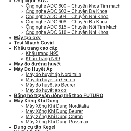
Ống Nghe ADC
Ống nghe ADC 600 – Chuyên khoa Tim mạch
Ống nghe ADC 603 – Chuyên Đa Khoa
Ống nghe ADC 604 – Chuyên Nhi Khoa
Ống nghe ADC 608 – Chuyên Đa Khoa
Ống nghe ADC 615 – Chuyên Nội Tim Mạch
Ống nghe ADC 618 – Chuyên Nhi Khoa
Máy tạo oxy
Test Nhanh Covid
Khẩu trang cao cấp
Khẩu trang N95
Khẩu Trang N99
Máy đo đường huyết
Máy Đo Huyết Áp
Máy đo huyết áp Norditalia
Máy đo huyết áp Omron
Máy đo huyết áp Beurer
Máy đo huyết áp cơ
Băng hỗ trợ vận động thể thao FUTURO
Máy Xông Khí Dung
Máy Xông Khí Dung Norditalia
Máy Xông Khí Dung Beurer
Máy Xông Khí Dung Omron
Máy Xông Khí Dung Rossmax
Dụng cụ tập Kegel