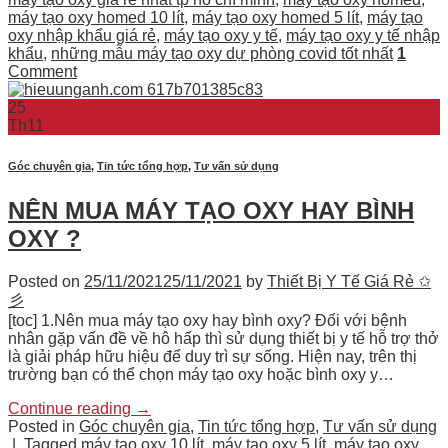
máy tạo oxy homed 10 lít
,
máy tạo oxy homed 5 lít
,
máy tạo
oxy nhập khẩu giá rẻ
,
máy tạo oxy y tế
,
máy tạo oxy y tế nhập
khẩu
,
những mẫu máy tạo oxy dự phòng covid tốt nhất
1
Comment
25
Th11
Góc chuyên gia
,
Tin tức tổng hợp
,
Tư vấn sử dụng
NÊN MUA MÁY TẠO OXY HAY BÌNH
OXY ?
Posted on
25/11/2021
25/11/2021
by
Thiết Bị Y Tế Giá Rẻ ✩
彡
[toc] 1.Nên mua máy tạo oxy hay bình oxy? Đối với bệnh
nhân gặp vấn đề về hô hấp thì sử dụng thiết bị y tế hỗ trợ thở
là giải pháp hữu hiệu để duy trì sự sống. Hiện nay, trên thị
trường bạn có thể chọn máy tạo oxy hoặc bình oxy y…
Continue reading
→
Posted in
Góc chuyên gia
,
Tin tức tổng hợp
,
Tư vấn sử dụng
|
Tagged
máy tạo oxy 10 lít
,
máy tạo oxy 5 lít
,
máy tạo oxy