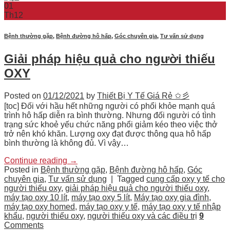
01
Th12
Bệnh thường gặp
,
Bệnh đường hô hấp
,
Góc chuyên gia
,
Tư vấn sử dụng
Giải pháp hiệu quả cho người thiếu
OXY
Posted on
01/12/2021
by
Thiết Bị Y Tế Giá Rẻ ✩彡
[toc] Đối với hầu hết những người có phổi khỏe mạnh quá
trình hô hấp diễn ra bình thường. Nhưng đối người có tình
trạng sức khoẻ yếu chức năng phổi giảm kéo theo việc thở
trở nên khó khăn. Lượng oxy đạt được thông qua hô hấp
bình thường là không đủ. Vì vậy…
Continue reading
→
Posted in
Bệnh thường gặp
,
Bệnh đường hô hấp
,
Góc
chuyên gia
,
Tư vấn sử dụng
|
Tagged
cung cấp oxy y tế cho
người thiếu oxy
,
giải pháp hiệu quả cho người thiếu oxy
,
máy tạo oxy 10 lít
,
máy tạo oxy 5 lít
,
Máy tạo oxy gia đình
,
máy tạo oxy homed
,
máy tạo oxy y tế
,
máy tạo oxy y tế nhập
khẩu
,
người thiếu oxy
,
người thiếu oxy và các điều trị
9
Comments