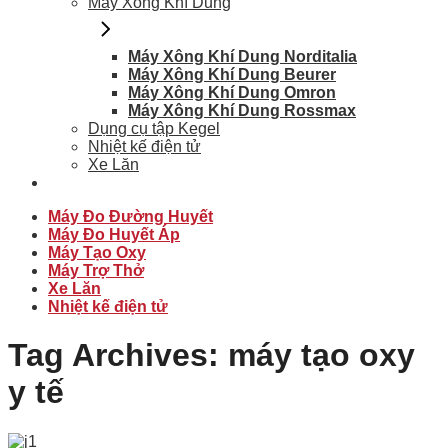
Máy Xông Khí Dung
Máy Xông Khí Dung Norditalia
Máy Xông Khí Dung Beurer
Máy Xông Khí Dung Omron
Máy Xông Khí Dung Rossmax
Dụng cụ tập Kegel
Nhiệt kế điện tử
Xe Lăn
Máy Đo Đường Huyết
Máy Đo Huyết Áp
Máy Tạo Oxy
Máy Trợ Thở
Xe Lăn
Nhiệt kế điện tử
Tag Archives:
máy tạo oxy
y tế