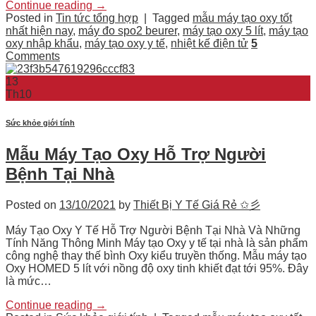
Continue reading
→
Posted in
Tin tức tổng hợp
|
Tagged
mẫu máy tạo oxy tốt
nhất hiện nay
,
máy đo spo2 beurer
,
máy tạo oxy 5 lít
,
máy tạo
oxy nhập khẩu
,
máy tạo oxy y tế
,
nhiệt kế điện tử
5
Comments
13
Th10
Sức khỏe giới tính
Mẫu Máy Tạo Oxy Hỗ Trợ Người
Bệnh Tại Nhà
Posted on
13/10/2021
by
Thiết Bị Y Tế Giá Rẻ ✩彡
Máy Tạo Oxy Y Tế Hỗ Trợ Người Bệnh Tại Nhà Và Những
Tính Năng Thông Minh Máy tạo Oxy y tế tại nhà là sản phẩm
công nghệ thay thế bình Oxy kiểu truyền thống. Mẫu máy tạo
Oxy HOMED 5 lít với nồng độ oxy tinh khiết đạt tới 95%. Đây
là mức…
Continue reading
→