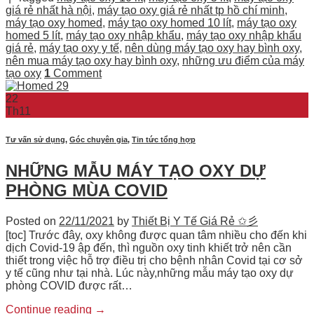
giá rẻ nhất hà nội
,
máy tạo oxy giá rẻ nhất tp hồ chí minh
,
máy tạo oxy homed
,
máy tạo oxy homed 10 lít
,
máy tạo oxy
homed 5 lít
,
máy tạo oxy nhập khẩu
,
máy tạo oxy nhập khẩu
giá rẻ
,
máy tạo oxy y tế
,
nên dùng máy tạo oxy hay bình oxy
,
nên mua máy tạo oxy hay bình oxy
,
những ưu điểm của máy
tạo oxy
1
Comment
22
Th11
Tư vấn sử dụng
,
Góc chuyên gia
,
Tin tức tổng hợp
NHỮNG MẪU MÁY TẠO OXY DỰ
PHÒNG MÙA COVID
Posted on
22/11/2021
by
Thiết Bị Y Tế Giá Rẻ ✩彡
[toc] Trước đây, oxy không được quan tâm nhiều cho đến khi
dịch Covid-19 ập đến, thì nguồn oxy tinh khiết trở nên cần
thiết trong việc hỗ trợ điều trị cho bệnh nhân Covid tại cơ sở
y tế cũng như tại nhà. Lúc này,những mẫu máy tạo oxy dự
phòng COVID được rất…
Continue reading
→