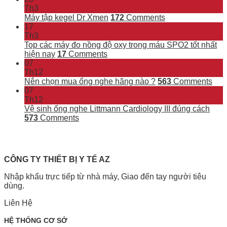
Th3
Máy tập kegel Dr Xmen
172
Comments
17
Th3
Top các máy đo nồng độ oxy trong máu SPO2 tốt nhất
hiện nay
17
Comments
07
Th12
Nên chọn mua ống nghe hãng nào ?
563
Comments
07
Th12
Vệ sinh ống nghe Littmann Cardiology III đúng cách
573
Comments
CÔNG TY THIẾT BỊ Y TẾ AZ
Nhập khẩu trực tiếp từ nhà máy, Giao đến tay người tiêu
dùng.
Liên Hệ
HỆ THỐNG CƠ SỞ