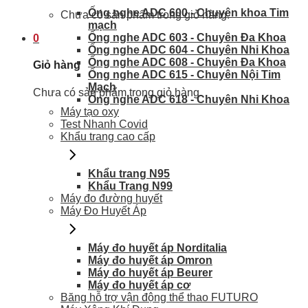
Ống nghe ADC 600 - Chuyên khoa Tim
Chưa có sản phẩm trong giỏ hàng.
mạch
Ống nghe ADC 603 - Chuyên Đa Khoa
0
Ống nghe ADC 604 - Chuyên Nhi Khoa
Ống nghe ADC 608 - Chuyên Đa Khoa
Giỏ hàng
Ống nghe ADC 615 - Chuyên Nội Tim
Mạch
Chưa có sản phẩm trong giỏ hàng.
Ống nghe ADC 618 - Chuyên Nhi Khoa
Máy tạo oxy
Test Nhanh Covid
Khẩu trang cao cấp
Khẩu trang N95
Khẩu Trang N99
Máy đo đường huyết
Máy Đo Huyết Áp
Máy đo huyết áp Norditalia
Máy đo huyết áp Omron
Máy đo huyết áp Beurer
Máy đo huyết áp cơ
Băng hỗ trợ vận động thể thao FUTURO