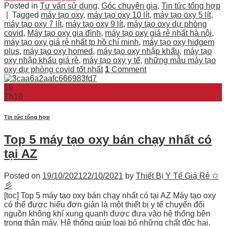
Posted in
Tư vấn sử dụng
,
Góc chuyên gia
,
Tin tức tổng hợp
|
Tagged
máy tạo oxy
,
máy tạo oxy 10 lít
,
máy tạo oxy 5 lít
,
máy tạo oxy 7 lít
,
máy tạo oxy 9 lít
,
máy tạo oxy dự phòng
covid
,
Máy tạo oxy gia đình
,
máy tạo oxy giá rẻ nhất hà nội
,
máy tạo oxy giá rẻ nhất tp hồ chí minh
,
máy tạo oxy hidgem
plus
,
máy tạo oxy homed
,
máy tạo oxy nhập khẩu
,
máy tạo
oxy nhập khẩu giá rẻ
,
máy tạo oxy y tế
,
những mẫu máy tạo
oxy dự phòng covid tốt nhất
1
Comment
19
Th10
Tin tức tổng hợp
Top 5 máy tạo oxy bán chạy nhất có
tại AZ
Posted on
19/10/2021
22/10/2021
by
Thiết Bị Y Tế Giá Rẻ ✩
彡
[toc] Top 5 máy tạo oxy bán chạy nhất có tại AZ Máy tạo oxy
có thể được hiểu đơn giản là một thiết bị y tế chuyển đổi
nguồn không khí xung quanh được đưa vào hệ thống bên
trong thân máy. Hệ thống giúp loại bỏ những chất độc hại,