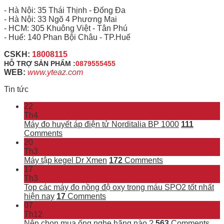
- Hà Nội: 35 Thái Thịnh - Đống Đa
- Hà Nội: 33 Ngõ 4 Phương Mai
- HCM: 305 Khuông Việt - Tân Phú
- Huế: 140 Phan Bội Châu - TP.Huế
CSKH:
18008115
HỖ TRỢ SẢN PHẨM :
0879555455
WEB:
www.yteaz.com
Tin tức
22
Th4
Máy đo huyết áp điện tử Norditalia BP 1000
111
Comments
20
Th3
Máy tập kegel Dr Xmen
172
Comments
17
Th3
Top các máy đo nồng độ oxy trong máu SPO2 tốt nhất
hiện nay
17
Comments
07
Th12
Nên chọn mua ống nghe hãng nào ?
563
Comments