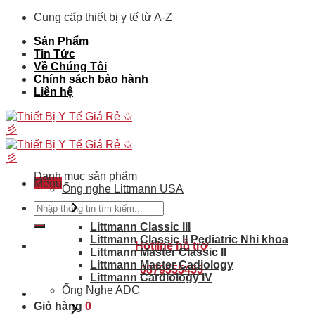
Skip
Cung cấp thiết bị y tế từ A-Z
to
Sản Phẩm
content
Tin Tức
Về Chúng Tôi
Chính sách bảo hành
Liên hệ
Danh mục sản phẩm
Menu
Ống nghe Littmann USA
Tìm
kiếm:
Littmann Classic III
Littmann Classic II Pediatric Nhi khoa
Hotline hỗ trợ
Littmann Master Classic II
Littmann Master Cadiology
0879555455
Littmann Cardiology IV
Ống Nghe ADC
Giỏ hàng
0