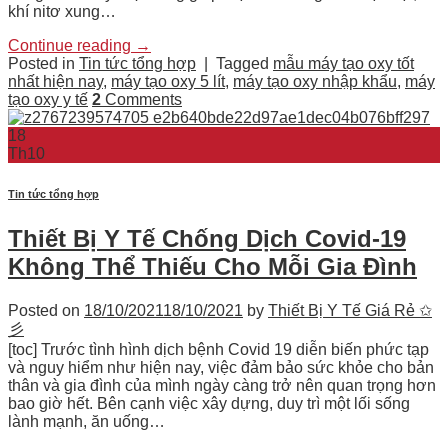
khí nitơ xung…
Continue reading
→
Posted in
Tin tức tổng hợp
|
Tagged
mẫu máy tạo oxy tốt
nhất hiện nay
,
máy tạo oxy 5 lít
,
máy tạo oxy nhập khẩu
,
máy
tạo oxy y tế
2
Comments
18
Th10
Tin tức tổng hợp
Thiết Bị Y Tế Chống Dịch Covid-19
Không Thể Thiếu Cho Mỗi Gia Đình
Posted on
18/10/2021
18/10/2021
by
Thiết Bị Y Tế Giá Rẻ ✩
彡
[toc] Trước tình hình dịch bệnh Covid 19 diễn biến phức tạp
và nguy hiểm như hiện nay, việc đảm bảo sức khỏe cho bản
thân và gia đình của mình ngày càng trở nên quan trọng hơn
bao giờ hết. Bên cạnh việc xây dựng, duy trì một lối sống
lành mạnh, ăn uống…