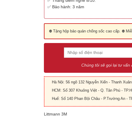
✅ Thang điểm nghe 8/10.
✅ Bảo hành: 3 năm
⛔ Tặng hộp bảo quản chống sốc cao cấp. ⛔ Miễn
Chúng tôi sẽ gọi lại tư vấn
Hà Nội: 56 ngõ 132 Nguyễn Xiển - Thanh Xuân 
HCM: Số 307 Khuông Việt - Q. Tân Phú - TP
Huế: Số 140 Phan Bội Châu - P.Trường An - T
Littmann 3M