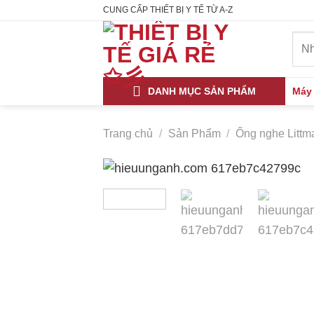
Skip
CUNG CẤP THIẾT BỊ Y TẾ TỪ A-Z
to
Tìm
content
kiếm
DANH MỤC SẢN PHẨM
Máy
Trang chủ
/
Sản Phẩm
/
Ống nghe Litt