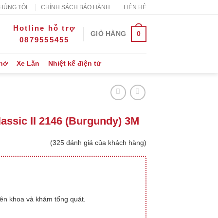
HÚNG TÔI
CHÍNH SÁCH BẢO HÀNH
LIÊN HỆ
Hotline hỗ trợ
0
GIỎ HÀNG
0879555455
Thở
Xe Lăn
Nhiệt kế điện tử
assic II 2146 (Burgundy) 3M
(
325
đánh giá của khách hàng)
ên khoa và khám tổng quát.