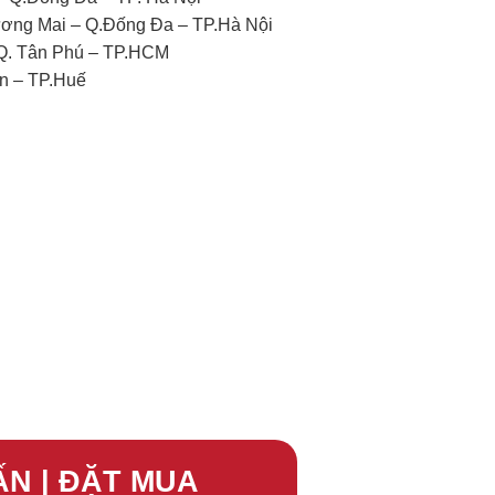
ương Mai – Q.Đống Đa – TP.Hà Nội
 Q. Tân Phú – TP.HCM
n – TP.Huế
ẤN | ĐẶT MUA