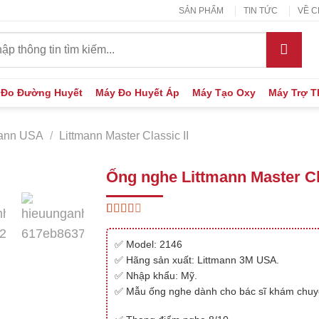
SẢN PHẨM
TIN TỨC
VỀ C
:
 Đo Đường Huyết
Máy Đo Huyết Áp
Máy Tạo Oxy
Máy Trợ 
mann USA
/
Littmann Master Classic II
Ống nghe Littmann Master Cl
2.46
320
trên 5
✅ Model: 2146
dựa
trên
✅ Hãng sản xuất: Littmann 3M USA.
đánh
✅ Nhập khẩu: Mỹ.
giá
✅ Mẫu ống nghe dành cho bác sĩ khám chuy