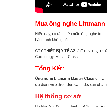
Mua ống nghe Littmann M
Hiện nay, có rất nhiều mẫu ống nghe trôi 
bảo hành không có.
CTY THIẾT BỊ Y TẾ AZ
là đơn vị nhập khẩ
Cardiology, Master Classic II,….
Tổng Kết:
Ống nghe Littmann Master Classic II
là 
ưu điểm vượt trội. Bên cạnh đó, sản phẩm
Hệ thống cơ sở
Hà Nội: Số 35 Thái Thịnh – P.Ngã Tư Sở 