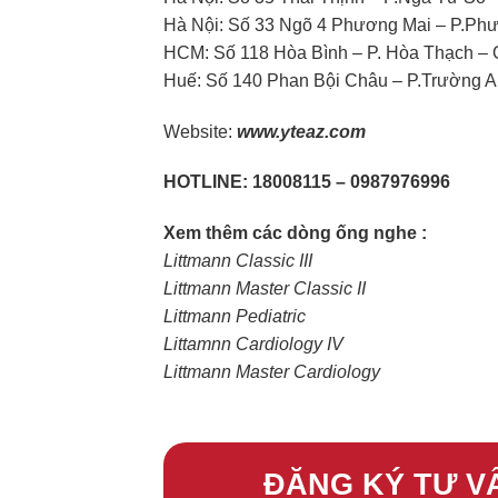
Hà Nội: Số 33 Ngõ 4 Phương Mai – P.Ph
HCM: Số 118 Hòa Bình – P. Hòa Thạch –
Huế: Số 140 Phan Bội Châu – P.Trường A
Website:
www.yteaz.com
HOTLINE: 18008115 – 0987976996
Xem thêm các dòng ống nghe :
Littmann Classic III
Littmann Master Classic II
Littmann Pediatric
Littamnn Cardiology IV
Littmann Master Cardiology
ĐĂNG KÝ TƯ V