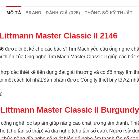
MÔ TẢ
BRAND
ĐÁNH GIÁ (325)
THÔNG SỐ KỸ THUẬT
ittmann Master Classic II 2146
146
được thiết kế cho các bác sĩ Tim Mạch yêu cầu ống nghe chất 
ải thiện của Ống nghe Tim Mạch Master Classic II giúp các bá
 hợp các thiết kế tiện dụng đạt giải thưởng và có độ nhạy âm th
ân một cách tốt nhất.Sản phẩm được
Công ty thiết bị y tế AZ
nhậ
ittmann Master Classic II Burgundy
 công nghệ lọc tạp âm giúp nâng cao chất lượng âm thanh. Th
he (cho tần số thấp) và đĩa nghe (cho tần số cao). Người sử dụ
ì chức năng đĩa nghe sẽ xuất hiện để nghe âm thanh tần số cao