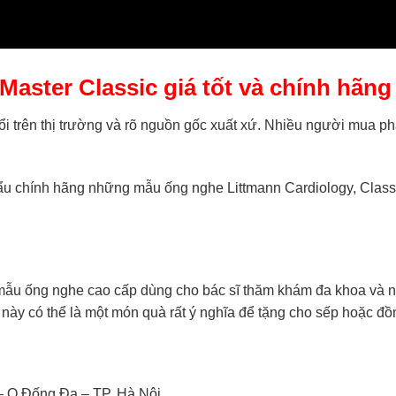
aster Classic giá tốt và chính hãng
nổi trên thị trường và rõ nguồn gốc xuất xứ. Nhiều người mua p
u chính hãng những mẫu ống nghe Littmann Cardiology, Classic I
mẫu ống nghe cao cấp dùng cho bác sĩ thăm khám đa khoa và nộ
 này có thể là một món quà rất ý nghĩa để tặng cho sếp hoặc đ
– Q.Đống Đa – TP. Hà Nội