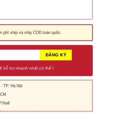
 phí ship và ship COD toàn quốc.
 & hỗ trợ nhanh nhất có thể !
- TP. Hà Nội
.HCM
P.Huế