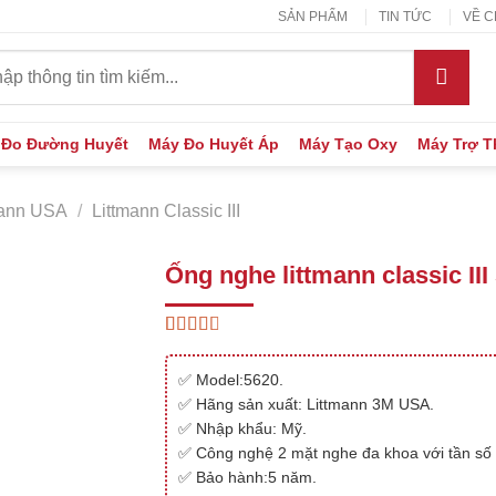
SẢN PHẨM
TIN TỨC
VỀ C
:
 Đo Đường Huyết
Máy Đo Huyết Áp
Máy Tạo Oxy
Máy Trợ 
mann USA
/
Littmann Classic III
Ống nghe littmann classic I
2.65
26
trên 5
✅ Model:5620.
dựa
trên
✅ Hãng sản xuất: Littmann 3M USA.
đánh
✅ Nhập khẩu: Mỹ.
giá
✅ Công nghệ 2 mặt nghe đa khoa với tần số 
✅ Bảo hành:5 năm.