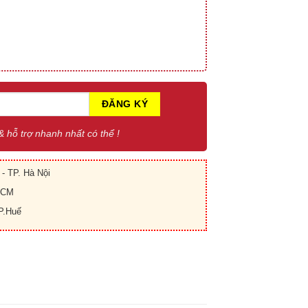
 & hỗ trợ nhanh nhất có thể !
- TP. Hà Nội
.HCM
P.Huế