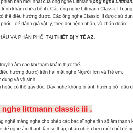
phiên bản mới nhất của ống nghe Littmann(
ống nghe Littmann
quá trình khám chữa bệnh. Các
ống nghe Littmann Classic III
cung 
có thể điều hướng được. Các ống nghe Classic III được sử dụng
, phổi…để đánh giá vật lý, theo dõi bệnh nhân, và chẩn đoán.
ẨU VÀ PHÂN PHỐI TẠI
THIẾT BỊ Y TẾ AZ.
truyền âm cao khi thăm khám thực thể.
điều hướng được) trên hai mặt nghe Người lớn và Trẻ em.
 dụng và vệ sinh.
 hoặc có thế gây độc. Dây nghe không bị ảnh hưởng bởi dầu d
he littmann classic iii .
g nghệ màng nghe cho phép các bác sĩ nghe tần số âm thanh k
hẹ để nghe âm thanh tần số thấp; nhấn nhiều hơn một chút để n