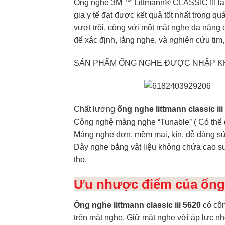
Ống nghe 3M ™ Littmann® CLASSIC III là 
gia y tế đạt được kết quả tốt nhất trong 
vượt trội, cộng với một mặt nghe đa năng 
để xác định, lắng nghe, và nghiên cứu tim
SẢN PHẨM ỐNG NGHE ĐƯỢC NHẬP KH
Chất lượng
ống nghe littmann classic iii
Công nghệ màng nghe “Tunable” ( Có thể 
Màng nghe đơn, mềm mại, kín, dễ dàng sử
Dây nghe bằng vật liệu không chứa cao su
thọ.
Ưu nhược điểm của ống ng
Ống nghe littmann classic iii 5620
có côn
trên mặt nghe. Giữ mặt nghe với áp lực n