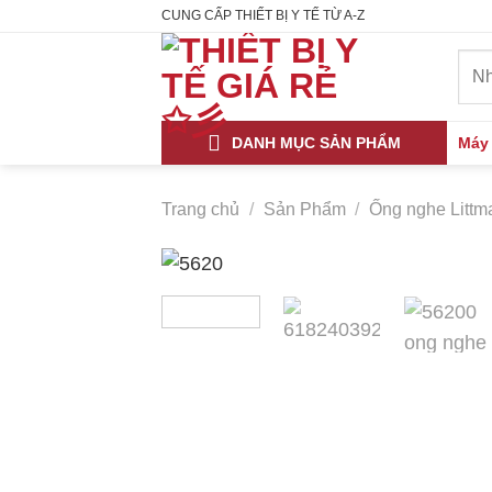
Skip
CUNG CẤP THIẾT BỊ Y TẾ TỪ A-Z
to
Tìm
content
kiếm
DANH MỤC SẢN PHẨM
Máy
Trang chủ
/
Sản Phẩm
/
Ống nghe Litt