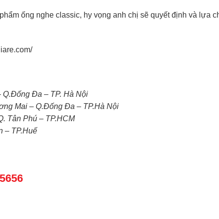
ản phẩm ống nghe classic, hy vọng anh chị sẽ quyết định và lự
giare.com/
– Q.Đống Đa – TP. Hà Nội
ơng Mai – Q.Đống Đa – TP.Hà Nội
 Q. Tân Phú – TP.HCM
n – TP.Huế
65656