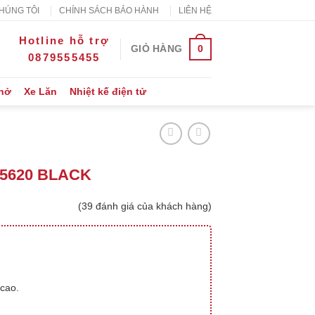
HÚNG TÔI
CHÍNH SÁCH BẢO HÀNH
LIÊN HỆ
Hotline hỗ trợ
0
GIỎ HÀNG
0879555455
Thở
Xe Lăn
Nhiệt kế điện tử
II 5620 BLACK
(
39
đánh giá của khách hàng)
cao.