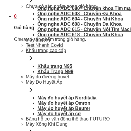
Chưa có sản phẩm trong giỏ hàng.
Ống nghe ADC 600 - Chuyên khoa Tim m
Ống nghe ADC 603 - Chuyên Đa Khoa
0
Ống nghe ADC 604 - Chuyên Nhi Khoa
Ống nghe ADC 608 - Chuyên Đa Khoa
Giỏ hàng
Ống nghe ADC 615 - Chuyên Nội Tim Mạc
Ống nghe ADC 618 - Chuyên Nhi Khoa
Chưa có sản phẩm trong giỏ hàng.
Máy tạo oxy
Test Nhanh Covid
Khẩu trang cao cấp
Khẩu trang N95
Khẩu Trang N99
Máy đo đường huyết
Máy Đo Huyết Áp
Máy đo huyết áp Norditalia
Máy đo huyết áp Omron
Máy đo huyết áp Beurer
Máy đo huyết áp cơ
Băng hỗ trợ vận động thể thao FUTURO
Máy Xông Khí Dung