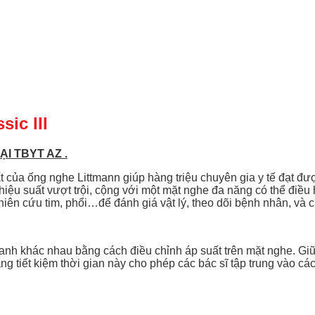
ic III
ẠI TBYT AZ .
 của ống nghe Littmann giúp hàng triệu chuyên gia y tế đạt đượ
iệu suất vượt trội, cộng với một mặt nghe đa năng có thể điề
ghiên cứu tim, phổi…để đánh giá vật lý, theo dõi bệnh nhân, và 
nh khác nhau bằng cách điều chỉnh áp suất trên mặt nghe. Giữ
ng tiết kiệm thời gian này cho phép các bác sĩ tập trung vào 