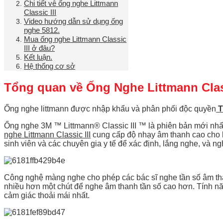
Chi tiết vê ống nghe Littmann
Classic III
Video hướng dẫn sử dụng ống
nghe 5812.
Mua ống nghe Littmann Classic
III ở đâu?
Kết luận.
Hệ thống cơ sở
Tổng quan về Ống Nghe Littmann Class
Ống nghe littmann được nhập khẩu và phân phối độc quyền
T
Ống nghe 3M ™ Littmann® Classic III ™ là phiên bản mới nhất
nghe Littmann Classic III
cung cấp độ nhạy âm thanh cao cho h
sinh viên và các chuyên gia y tế để xác định, lắng nghe, và n
Công nghệ màng nghe cho phép các bác sĩ nghe tần số âm tha
nhiều hơn một chút để nghe âm thanh tần số cao hơn. Tính nă
cảm giác thoải mái nhất.