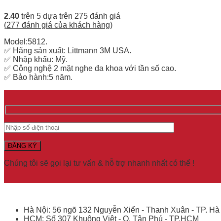
2.40
trên 5 dựa trên
275
đánh giá
(
277
đánh giá của khách hàng)
Model:5812.
✅ Hãng sản xuất: Littmann 3M USA.
✅ Nhập khẩu: Mỹ.
✅ Công nghệ 2 mặt nghe đa khoa với tần số cao.
✅ Bảo hành:5 năm.
Chúng tôi sẽ gọi lại tư vấn & hỗ trợ nhanh nhất có thể !
Hà Nội: 56 ngõ 132 Nguyễn Xiển - Thanh Xuân - TP. Hà
HCM: Số 307 Khuông Việt - Q. Tân Phú - TP.HCM