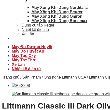
Máy Xông Khí Dung Norditalia
Máy Xông Khí Dung Beurer
Máy Xông Khí Dung Omron
Máy Xông Khí Dung Rossmax
Dụng cụ tập Kegel
Nhiệt kế điện tử
Xe Lăn
Máy Đo Đường Huyết
Máy Đo Huyết Áp
Máy Tạo Oxy
Máy Trợ Thở
Xe Lăn
Nhiệt kế điện tử
Trang chủ
/
Sản Phẩm
/
Ống nghe Littmann USA
/
Littmann Cla
Littmann Classic III Dark O