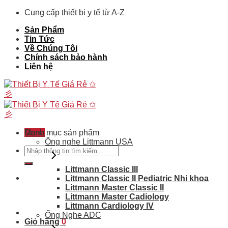
Skip
Cung cấp thiết bị y tế từ A-Z
to
Sản Phẩm
content
Tin Tức
Về Chúng Tôi
Chính sách bảo hành
Liên hệ
Menu
Danh mục sản phẩm
Ống nghe Littmann USA
Tìm
kiếm:
Littmann Classic III
Littmann Classic II Pediatric Nhi khoa
Littmann Master Classic II
Littmann Master Cadiology
Littmann Cardiology IV
Ống Nghe ADC
Giỏ hàng
0