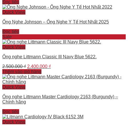
Đọc tiếp
Quick View
Ống Nghe Johnson – Ống Nghe Y Tế Hot Nhất 2025
Đọc tiếp
Sale
Quick View
Ống nghe Littmann Classic III Navy Blue 5622.
Original
Current
2.500.000
₫
2.400.000
₫
price
price
Thêm vào giỏ hàng
was:
is:
2.500.000 ₫.
2.400.000 ₫.
Quick View
Ống nghe Littmann Master Cardiology 2163 (Burgundy) –
Chính hãng
Đọc tiếp
Quick View