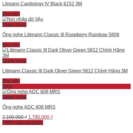
Litmann Cardiology IV Black 6152 3M
Đọc tiếp
Quick View
Ống nghe Littmann Classic III Raspberry Rainbow 5806
Đọc tiếp
Quick View
Littmann Classic III Dark Oliver Green 5812 Chính Hãng 3M
Đọc tiếp
Sale
Quick View
Ống nghe ADC 608 MRS
Original
Current
2.100.000
₫
1.790.000
₫
price
price
Thêm vào giỏ hàng
was:
is:
2.100.000 ₫.
1.790.000 ₫.