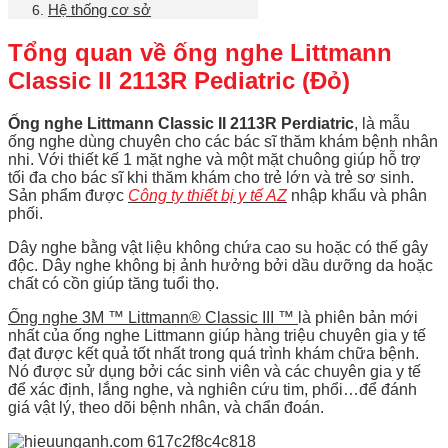
Hệ thống cơ sở
Tổng quan về ống nghe Littmann
Classic II 2113R Pediatric (Đỏ)
Ống nghe Littmann Classic II 2113R Perdiatric
, là mẫu
ống nghe dùng chuyên cho các bác sĩ thăm khám bệnh nhân
nhi. Với thiết kế 1 mặt nghe và một mặt chuông giúp hỗ trợ
tối đa cho bác sĩ khi thăm khám cho trẻ lớn và trẻ sơ sinh.
Sản phẩm được
Công ty thiết bị y tế AZ
nhập khẩu và phân
phối.
Dây nghe bằng vật liệu không chứa cao su hoặc có thế gây
độc. Dây nghe không bị ảnh hưởng bởi dầu dưỡng da hoặc
chất có cồn giúp tăng tuổi thọ.
Ống nghe 3M ™ Littmann® Classic III ™
là phiên bản mới
nhất của ống nghe Littmann giúp hàng triệu chuyên gia y tế
đạt được kết quả tốt nhất trong quá trình khám chữa bệnh.
Nó được sử dụng bởi các sinh viên và các chuyên gia y tế
để xác định, lắng nghe, và nghiên cứu tim, phổi…để đánh
giá vật lý, theo dõi bệnh nhân, và chẩn đoán.