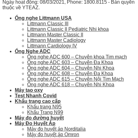
Ngày hoạt động: 08/03/2021, Phone: 1800.8115 - Bản quyền
thuộc về YTEAZ.
Ống nghe Littmann USA
Littmann Classic III
Littmann Classic II Pediatric Nhi khoa
Littmann Master Classic II
Littmann Master Cadiology
Littmann Cardiology IV
Ống Nghe ADC
Ống nghe ADC 600 – Chuyên khoa Tim mạch
Ống nghe ADC 603 – Chuyên Đa Khoa
Ống nghe ADC 604 – Chuyên Nhi Khoa
Ống nghe ADC 608 – Chuyên Đa Khoa
Ống nghe ADC 615 – Chuyên Nội Tim Mạch
Ống nghe ADC 618 – Chuyên Nhi Khoa
Máy tạo oxy
Test Nhanh Covid
Khẩu trang cao cấp
Khẩu trang N95
Khẩu Trang N99
Máy đo đường huyết
Máy Đo Huyết Áp
Máy đo huyết áp Norditalia
Máy đo huyết áp Omron