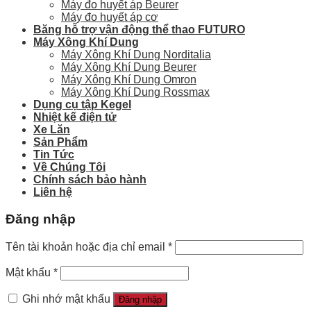
Máy đo huyết áp Beurer
Máy đo huyết áp cơ
Băng hỗ trợ vận động thể thao FUTURO
Máy Xông Khí Dung
Máy Xông Khí Dung Norditalia
Máy Xông Khí Dung Beurer
Máy Xông Khí Dung Omron
Máy Xông Khí Dung Rossmax
Dụng cụ tập Kegel
Nhiệt kế điện tử
Xe Lăn
Sản Phẩm
Tin Tức
Về Chúng Tôi
Chính sách bảo hành
Liên hệ
Đăng nhập
Tên tài khoản hoặc địa chỉ email
*
Mật khẩu
*
Ghi nhớ mật khẩu
Đăng nhập