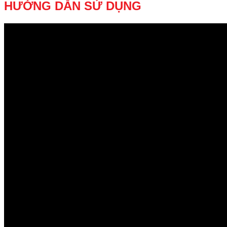
HƯỚNG DẪN SỬ DỤNG