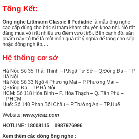
Tổng Kết:
Ống nghe Littmann Classic II Pediatric
là mẫu ống nghe
cao cấp dùng cho bác sĩ thăm khám chuyên khoa nhi. Nó rất
đáng mua với rất nhiều ưu điểm vượt trội. Bên cạnh đó, sản
phẩm này có thể là một món quà rất ý nghĩa để tặng cho sếp
hoặc đồng nghiệp,…
Hệ thống cơ sở
Hà Nội: Số 35 Thái Thịnh – P.Ngã Tư Sở – Q.Đống Đa – TP.
Hà Nội
Hà Nội: Số 33 Ngõ 4 Phương Mai – P.Phương Mai –
Q.Đống Đa – TP.Hà Nội
HCM: Số 118 Hòa Bình – P. Hòa Thạch – Q. Tân Phú –
TP.HCM
Huế: Số 140 Phan Bội Châu – P.Trường An – TP.Huế
Website:
www.yteaz.com
HOTLINE: 18008115 – 0987976996
Xem thêm các dòng ống nghe :