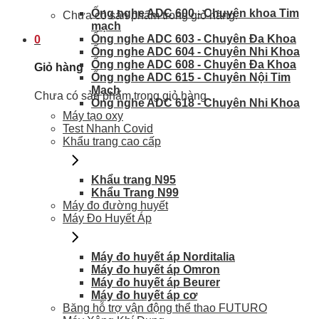
Ống nghe ADC 600 - Chuyên khoa Tim
Chưa có sản phẩm trong giỏ hàng.
mạch
Ống nghe ADC 603 - Chuyên Đa Khoa
0
Ống nghe ADC 604 - Chuyên Nhi Khoa
Ống nghe ADC 608 - Chuyên Đa Khoa
Giỏ hàng
Ống nghe ADC 615 - Chuyên Nội Tim
Mạch
Chưa có sản phẩm trong giỏ hàng.
Ống nghe ADC 618 - Chuyên Nhi Khoa
Máy tạo oxy
Test Nhanh Covid
Khẩu trang cao cấp
Khẩu trang N95
Khẩu Trang N99
Máy đo đường huyết
Máy Đo Huyết Áp
Máy đo huyết áp Norditalia
Máy đo huyết áp Omron
Máy đo huyết áp Beurer
Máy đo huyết áp cơ
Băng hỗ trợ vận động thể thao FUTURO