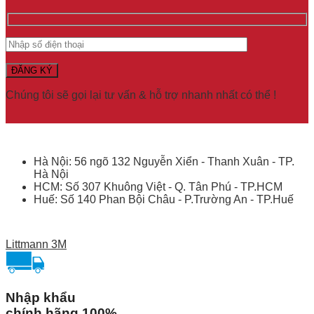
Chúng tôi sẽ gọi lại tư vấn & hỗ trợ nhanh nhất có thể !
Hà Nội: 56 ngõ 132 Nguyễn Xiển - Thanh Xuân - TP.
Hà Nội
HCM: Số 307 Khuông Việt - Q. Tân Phú - TP.HCM
Huế: Số 140 Phan Bội Châu - P.Trường An - TP.Huế
Littmann 3M
Nhập khẩu
chính hãng 100%