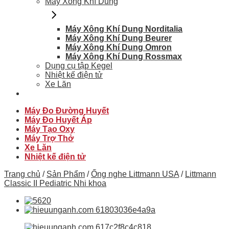
Máy Xông Khí Dung
Máy Xông Khí Dung Norditalia
Máy Xông Khí Dung Beurer
Máy Xông Khí Dung Omron
Máy Xông Khí Dung Rossmax
Dụng cụ tập Kegel
Nhiệt kế điện tử
Xe Lăn
Máy Đo Đường Huyết
Máy Đo Huyết Áp
Máy Tạo Oxy
Máy Trợ Thở
Xe Lăn
Nhiệt kế điện tử
Trang chủ
/
Sản Phẩm
/
Ống nghe Littmann USA
/
Littmann
Classic II Pediatric Nhi khoa