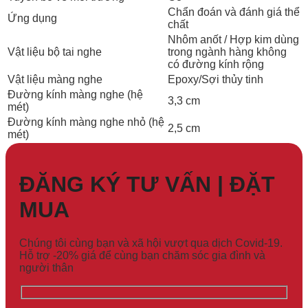
Chẩn đoán và đánh giá thể
Ứng dụng
chất
Nhôm anốt / Hợp kim dùng
Vật liệu bộ tai nghe
trong ngành hàng không
có đường kính rộng
Vật liệu màng nghe
Epoxy/Sợi thủy tinh
Đường kính màng nghe (hệ
3,3 cm
mét)
Đường kính màng nghe nhỏ (hệ
2,5 cm
mét)
ĐĂNG KÝ TƯ VẤN | ĐẶT
MUA
Chúng tôi cùng bạn và xã hội vượt qua dịch Covid-19.
Hỗ trợ -20% giá để cùng bạn chăm sóc gia đình và
người thân