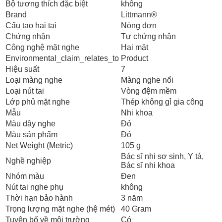
Bộ tương thích đặc biệt
không
Brand
Littmann®
Cấu tạo hai tai
Nòng đơn
Chứng nhận
Tự chứng nhận
Công nghệ mặt nghe
Hai mặt
Environmental_claim_relates_to
Product
Hiệu suất
7
Loại màng nghe
Màng nghe nổi
Loại nút tai
Vòng đệm mềm
Lớp phủ mặt nghe
Thép không gỉ gia công
Mẫu
Nhi khoa
Màu dây nghe
Đỏ
Màu sản phẩm
Đỏ
Net Weight (Metric)
105 g
Bác sĩ nhi sơ sinh
, Y tá
,
Nghề nghiệp
Bác sĩ nhi khoa
Nhóm màu
Đen
Nút tai nghe phụ
không
Thời hạn bảo hành
3 năm
Trọng lượng mặt nghe (hệ mét)
40 Gram
Tuyên bố về môi trường
Có