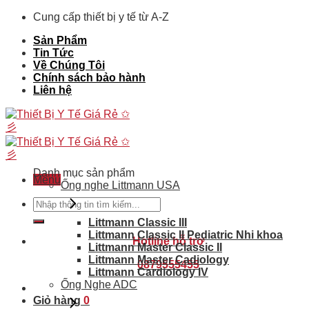
Skip
Cung cấp thiết bị y tế từ A-Z
to
Sản Phẩm
content
Tin Tức
Về Chúng Tôi
Chính sách bảo hành
Liên hệ
Danh mục sản phẩm
Menu
Ống nghe Littmann USA
Tìm
kiếm:
Littmann Classic III
Littmann Classic II Pediatric Nhi khoa
Hotline hỗ trợ
Littmann Master Classic II
Littmann Master Cadiology
0879555455
Littmann Cardiology IV
Ống Nghe ADC
Giỏ hàng
0