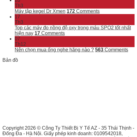
20
Th3
Máy tập kegel Dr Xmen
172
Comments
17
Th3
Top các máy đo nồng độ oxy trong máu SPO2 tốt nhất
hiện nay
17
Comments
07
Th12
Nên chọn mua ống nghe hãng nào ?
563
Comments
Bản đồ
Copyright 2026 ©
Công Ty Thiết Bị Y Tế AZ - 35 Thái Thịnh -
Đống Đa - Hà Nội. Giấy phép kinh doanh: 0109542018,