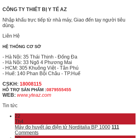
CÔNG TY THIẾT BỊ Y TẾ AZ
Nhập khẩu trực tiếp từ nhà máy, Giao đến tay người tiêu
dùng.
Liên Hệ
HỆ THỐNG CƠ SỞ
- Hà Nội: 35 Thái Thịnh - Đống Đa
- Hà Nội: 33 Ngõ 4 Phương Mai
- HCM: 305 Khuông Việt - Tân Phú
- Huế: 140 Phan Bội Châu - TP.Huế
CSKH:
18008115
HỖ TRỢ SẢN PHẨM :
0879555455
WEB:
www.yteaz.com
Tin tức
22
Th4
Máy đo huyết áp điện tử Norditalia BP 1000
111
Comments