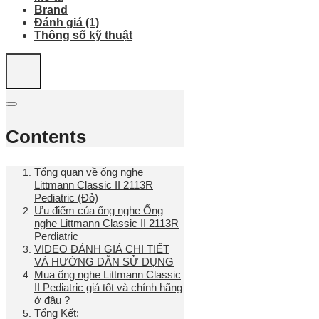
Brand
Đánh giá (1)
Thông số kỹ thuật
Contents
Tổng quan về ống nghe
Littmann Classic II 2113R
Pediatric (Đỏ)
Ưu điểm của ống nghe Ống
nghe Littmann Classic II 2113R
Perdiatric
VIDEO ĐÁNH GIÁ CHI TIẾT
VÀ HƯỚNG DẪN SỬ DỤNG
Mua ống nghe Littmann Classic
II Pediatric giá tốt và chính hãng
ở đâu ?
Tổng Kết: