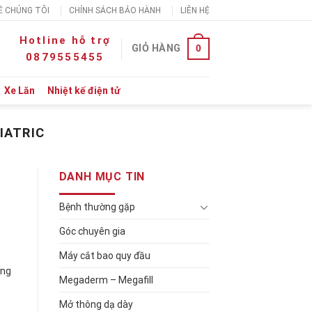
Ề CHÚNG TÔI
CHÍNH SÁCH BẢO HÀNH
LIÊN HỆ
Hotline hỗ trợ
0
GIỎ HÀNG
0879555455
Xe Lăn
Nhiệt kế điện tử
IATRIC
DANH MỤC TIN
Bệnh thường gặp
Góc chuyên gia
Máy cắt bao quy đầu
ông
Megaderm – Megafill
Mở thông dạ dày