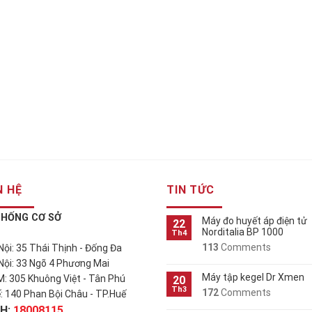
N HỆ
TIN TỨC
THỐNG CƠ SỞ
Máy đo huyết áp điện tử
22
Norditalia BP 1000
Th4
113
Comments
 Nội: 35 Thái Thịnh - Đống Đa
 Nội: 33 Ngõ 4 Phương Mai
Máy tập kegel Dr Xmen
M: 305 Khuông Việt - Tân Phú
20
Th3
172
Comments
ế: 140 Phan Bội Châu - TP.Huế
H:
18008115