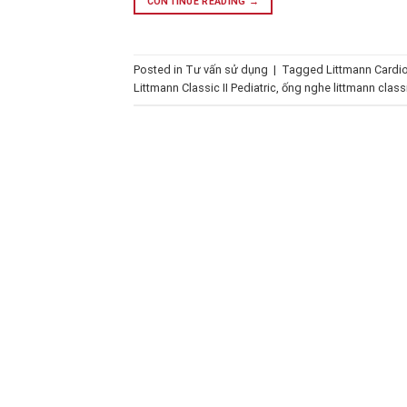
CONTINUE READING
→
Posted in
Tư vấn sử dụng
|
Tagged
Littmann Cardio
Littmann Classic II Pediatric
,
ống nghe littmann classic