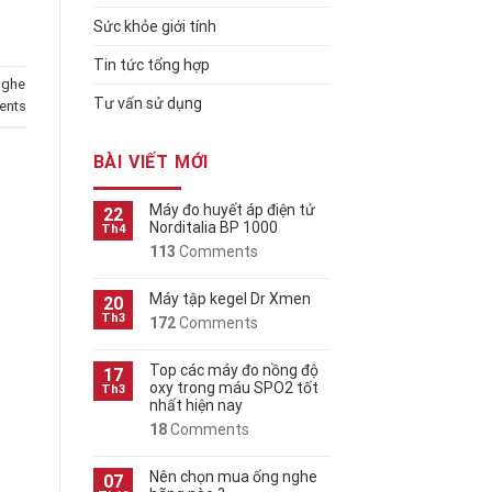
Sức khỏe giới tính
Tin tức tổng hợp
nghe
Tư vấn sử dụng
nts
BÀI VIẾT MỚI
Máy đo huyết áp điện tử
22
Norditalia BP 1000
Th4
113
Comments
Máy tập kegel Dr Xmen
20
Th3
172
Comments
Top các máy đo nồng độ
17
oxy trong máu SPO2 tốt
Th3
nhất hiện nay
18
Comments
Nên chọn mua ống nghe
07