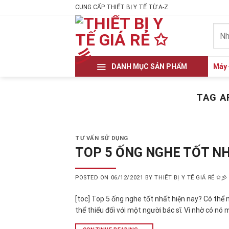
Skip
CUNG CẤP THIẾT BỊ Y TẾ TỪ A-Z
to
Tìm
content
kiếm
DANH MỤC SẢN PHẨM
Máy 
TAG A
TƯ VẤN SỬ DỤNG
TOP 5 ỐNG NGHE TỐT NH
POSTED ON
06/12/2021
BY
THIẾT BỊ Y TẾ GIÁ RẺ ✩彡
[toc] Top 5 ống nghe tốt nhất hiện nay? Có thể 
thể thiếu đối với một người bác sĩ. Vì nhờ có n