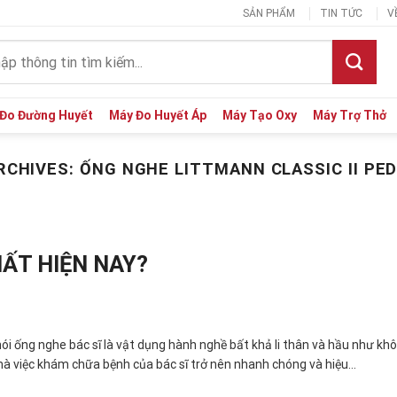
SẢN PHẨM
TIN TỨC
V
:
Đo Đường Huyết
Máy Đo Huyết Áp
Máy Tạo Oxy
Máy Trợ Thở
RCHIVES:
ỐNG NGHE LITTMANN CLASSIC II PED
ẤT HIỆN NAY?
nói ống nghe bác sĩ là vật dụng hành nghề bất khả li thân và hầu như kh
ó mà việc khám chữa bệnh của bác sĩ trở nên nhanh chóng và hiệu…