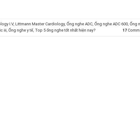
logy I.V
,
Littmann Master Cardiology
,
Ống nghe ADC
,
Ống nghe ADC 600
,
Ống 
 iii
,
Ống nghe y tế
,
Top 5 ống nghe tốt nhất hiện nay?
17
Comme