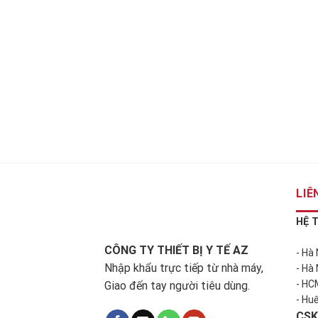
LIÊ
HỆ 
CÔNG TY THIẾT BỊ Y TẾ AZ
- Hà
Nhập khẩu trực tiếp từ nhà máy,
- Hà
- HC
Giao đến tay người tiêu dùng.
- Hu
CSK