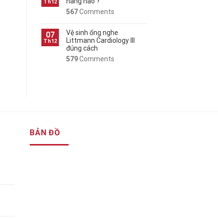
hãng nào ?
Th12
567
Comments
Vệ sinh ống nghe
07
Littmann Cardiology III
Th12
đúng cách
579
Comments
BẢN ĐỒ