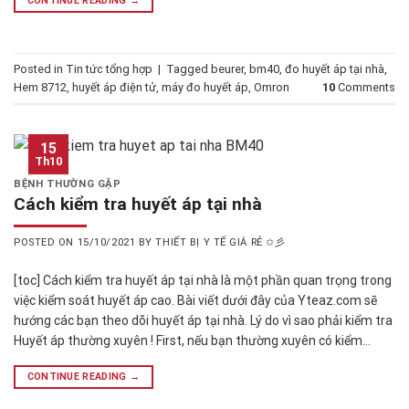
CONTINUE READING
→
Posted in
Tin tức tổng hợp
|
Tagged
beurer
,
bm40
,
đo huyết áp tại nhà
,
Hem 8712
,
huyết áp điện tử
,
máy đo huyết áp
,
Omron
10
Comments
15
Th10
BỆNH THƯỜNG GẶP
Cách kiểm tra huyết áp tại nhà
POSTED ON
15/10/2021
BY
THIẾT BỊ Y TẾ GIÁ RẺ ✩彡
[toc] Cách kiểm tra huyết áp tại nhà là một phần quan trọng trong
việc kiểm soát huyết áp cao. Bài viết dưới đây của Yteaz.com sẽ
hướng các bạn theo dõi huyết áp tại nhà. Lý do vì sao phải kiểm tra
Huyết áp thường xuyên ! First, nếu bạn thường xuyên có kiểm…
CONTINUE READING
→