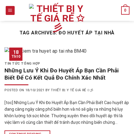
Skip
0
to
content
TAG ARCHIVES:
ĐO HUYẾT ÁP TẠI NHÀ
18
Th10
TIN TỨC TỔNG HỢP
Những Lưu Ý Khi Đo Huyết Áp Bạn Cần Phải
Biết Để Có Kết Quả Đo Chính Xác Nhất
POSTED ON
18/10/2021
BY
THIẾT BỊ Y TẾ GIÁ RẺ ✩彡
[toc] Những Lưu Ý Khi Đo Huyết Áp Bạn Cần Phải Biết Cao huyết áp
đang càng ngày càng phổ biến hơn và nó sẽ gây ra những hệ lụy
khôn lường tới sức khỏe. Thường xuyên theo dõi huyết áp thì là
việc làm vô cùng cần thiết để tránh được những biến chứng…