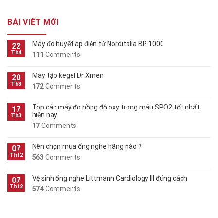
BÀI VIẾT MỚI
Máy đo huyết áp điện tử Norditalia BP 1000
22
Th4
111
Comments
Máy tập kegel Dr Xmen
20
Th3
172
Comments
Top các máy đo nồng độ oxy trong máu SPO2 tốt nhất
17
hiện nay
Th3
17
Comments
Nên chọn mua ống nghe hãng nào ?
07
Th12
563
Comments
Vệ sinh ống nghe Littmann Cardiology III đúng cách
07
Th12
574
Comments