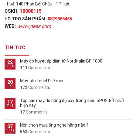
- Huế: 140 Phan Bội Châu - TP.Huế
CSKH:
18008115
HỖ TRỢ SẢN PHẨM :
0879555455
WEB:
www.yteaz.com
TIN TỨC
Máy đo huyết áp điện tử Norditalia BP 1000
22
Th4
111
Comments
Máy tập kegel Dr Xmen
20
Th3
172
Comments
Top các máy đo nồng độ oxy trong máu SPO2 tốt nhất
17
hiện nay
Th3
17
Comments
Nên chọn mua ống nghe hãng nào ?
07
Th12
563
Comments