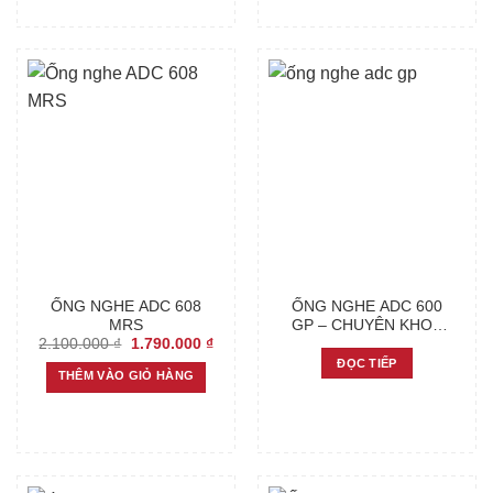
ỐNG NGHE ADC 608
ỐNG NGHE ADC 600
MRS
GP – CHUYÊN KHOA
Original
Current
2.100.000
₫
1.790.000
₫
NỘI TIM MẠCH
price
price
ĐỌC TIẾP
was:
is:
THÊM VÀO GIỎ HÀNG
2.100.000 ₫.
1.790.000 ₫.