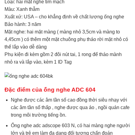
Loại: hai mặt nghe tim mạch
Màu: Xanh thẫm
Xuất xứ: USA – cho khẳng định về chất lượng ống nghe
Bảo hành: 3 năm
Mặt nghe: hai mặt màng ( màng nhỏ 3,5cm và màng to
4,45cm ) có thêm một mặt chuông phụ tháo rời mặt nhỏ có
thể lắp vào dễ dàng
Phụ kiện đi kèm gồm 2 đôi nút tai, 1 rong để tháo mành
nhỏ ra và lắp vào, kèm 1 ID Tag
Đặc điểm của ống nghe ADC 604
Nghe được các âm tần số cao đồng thời siêu nhạy với
các âm tần số thấp , nghe được qua áo , ngồi quán cafe
trong môi trường tiếng ồn.
Ống nghe adc adscope 603 N, có hai màng nghe người
lớn và trẻ em làm đa dạng đối tượng chẩn đoán