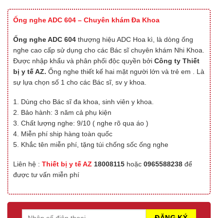
2.44
314
trên 5
Ống nghe ADC 604 – Chuyên khám Đa Khoa
dựa
trên
đánh
Ống nghe ADC 604
thượng hiệu ADC Hoa kì, là dòng ống
giá
nghe cao cấp sử dụng cho các Bác sĩ chuyên khám Nhi Khoa.
Được nhập khẩu và phân phối độc quyền bởi
Công ty Thiết
bị y tế AZ.
Ống nghe thiết kế hai mặt người lớn và trẻ em . Là
sự lựa chọn số 1 cho các Bác sĩ, sv y khoa.
1. Dùng cho Bác sĩ đa khoa, sinh viên y khoa.
2. Bảo hành: 3 năm cả phụ kiện
3. Chất lượng nghe: 9/10 ( nghe rõ qua áo )
4. Miễn phí ship hàng toàn quốc
5. Khắc tên miễn phí, tặng túi chống sốc ống nghe
Liên hệ :
Thiết bị y tế AZ
18008115
hoặc
0965588238
để
được tư vấn miễn phí