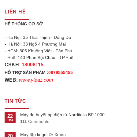
LIÊN HỆ
HỆ THỐNG CƠ SỞ
- Hà Nội: 35 Thái Thịnh - Đống Đa
- Hà Nội: 33 Ngõ 4 Phương Mai
- HCM: 305 Khuông Việt - Tân Phú
- Huế: 140 Phan Bội Châu - TP.Huế
CSKH:
18008115
HỖ TRỢ SẢN PHẨM :
0879555455
WEB:
www.yteaz.com
TIN TỨC
Máy đo huyết áp điện tử Norditalia BP 1000
22
Th4
111
Comments
Máy tập kegel Dr Xmen
20