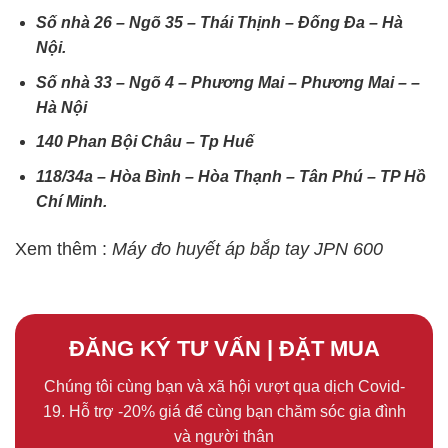
Số nhà 26 – Ngõ 35 – Thái Thịnh – Đống Đa – Hà
Nội.
Số nhà 33 – Ngõ 4 – Phương Mai – Phương Mai – –
Hà Nội
140 Phan Bội Châu – Tp Huế
118/34a – Hòa Bình – Hòa Thạnh – Tân Phú – TP Hồ
Chí Minh.
Xem thêm :
Máy đo huyết áp bắp tay JPN 600
ĐĂNG KÝ TƯ VẤN | ĐẶT MUA
Chúng tôi cùng bạn và xã hội vượt qua dịch Covid-
19. Hỗ trợ -20% giá để cùng bạn chăm sóc gia đình
và người thân