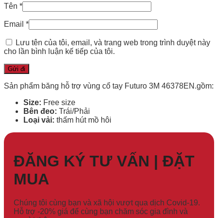
Tên
*
Email
*
Lưu tên của tôi, email, và trang web trong trình duyệt này
cho lần bình luận kế tiếp của tôi.
Sản phẩm băng hỗ trợ vùng cổ tay Futuro 3M
46378EN
.
gồm:
Size:
Free size
Bên đeo:
Trái/Phải
Loại vải:
thấm hút mồ hôi
ĐĂNG KÝ TƯ VẤN | ĐẶT
MUA
Chúng tôi cùng bạn và xã hội vượt qua dịch Covid-19.
Hỗ trợ -20% giá để cùng bạn chăm sóc gia đình và