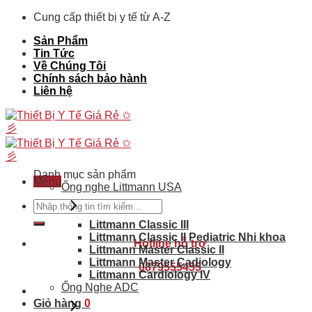
Skip
Cung cấp thiết bị y tế từ A-Z
to
Sản Phẩm
content
Tin Tức
Về Chúng Tôi
Chính sách bảo hành
Liên hệ
Danh mục sản phẩm
Menu
Ống nghe Littmann USA
Tìm
kiếm:
Littmann Classic III
Littmann Classic II Pediatric Nhi khoa
Hotline hỗ trợ
Littmann Master Classic II
Littmann Master Cadiology
0879555455
Littmann Cardiology IV
Ống Nghe ADC
Giỏ hàng
0