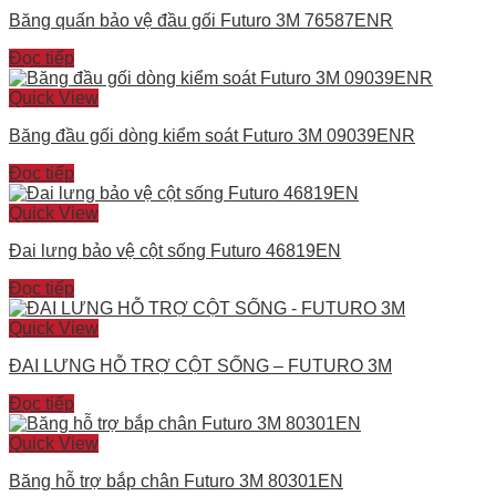
Băng quấn bảo vệ đầu gối Futuro 3M 76587ENR
Đọc tiếp
Quick View
Băng đầu gối dòng kiểm soát Futuro 3M 09039ENR
Đọc tiếp
Quick View
Đai lưng bảo vệ cột sống Futuro 46819EN
Đọc tiếp
Quick View
ĐAI LƯNG HỖ TRỢ CỘT SỐNG – FUTURO 3M
Đọc tiếp
Quick View
Băng hỗ trợ bắp chân Futuro 3M 80301EN