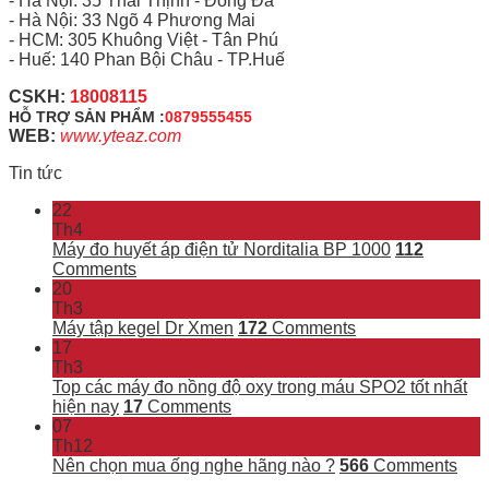
- Hà Nội: 35 Thái Thịnh - Đống Đa
- Hà Nội: 33 Ngõ 4 Phương Mai
- HCM: 305 Khuông Việt - Tân Phú
- Huế: 140 Phan Bội Châu - TP.Huế
CSKH:
18008115
HỖ TRỢ SẢN PHẨM :
0879555455
WEB:
www.yteaz.com
Tin tức
22
Th4
Máy đo huyết áp điện tử Norditalia BP 1000
112
Comments
20
Th3
Máy tập kegel Dr Xmen
172
Comments
17
Th3
Top các máy đo nồng độ oxy trong máu SPO2 tốt nhất
hiện nay
17
Comments
07
Th12
Nên chọn mua ống nghe hãng nào ?
566
Comments