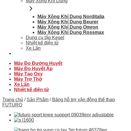
Máy Xông Khí Dung
Máy Xông Khí Dung Norditalia
Máy Xông Khí Dung Beurer
Máy Xông Khí Dung Omron
Máy Xông Khí Dung Rossmax
Dụng cụ tập Kegel
Nhiệt kế điện tử
Xe Lăn
Máy Đo Đường Huyết
Máy Đo Huyết Áp
Máy Tạo Oxy
Máy Trợ Thở
Xe Lăn
Nhiệt kế điện tử
Trang chủ
/
Sản Phẩm
/
Băng hỗ trợ vận động thể thao
FUTURO