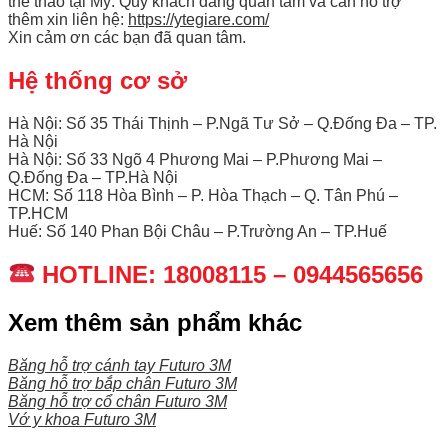
thể thao tại Mỹ. Quý khách đang quan tâm và cần hỗ trợ
thêm xin liên hệ:
https://ytegiare.com/
Xin cảm ơn các bạn đã quan tâm.
Hệ thống cơ sở
Hà Nội: Số 35 Thái Thịnh – P.Ngã Tư Sở – Q.Đống Đa – TP.
Hà Nội
Hà Nội: Số 33 Ngõ 4 Phương Mai – P.Phương Mai –
Q.Đống Đa – TP.Hà Nội
HCM: Số 118 Hòa Bình – P. Hòa Thạch – Q. Tân Phú –
TP.HCM
Huế: Số 140 Phan Bội Châu – P.Trường An – TP.Huế
HOTLINE: 18008115 – 0944565656
Xem thêm sản phẩm khác
Băng hỗ trợ cánh tay Futuro 3M
Băng hỗ trợ bắp chân Futuro 3M
Băng hỗ trợ cổ chân Futuro 3M
Vớ y khoa Futuro 3M