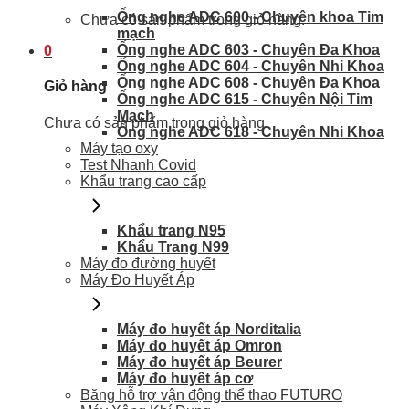
Ống nghe ADC 600 - Chuyên khoa Tim
Chưa có sản phẩm trong giỏ hàng.
mạch
Ống nghe ADC 603 - Chuyên Đa Khoa
0
Ống nghe ADC 604 - Chuyên Nhi Khoa
Ống nghe ADC 608 - Chuyên Đa Khoa
Giỏ hàng
Ống nghe ADC 615 - Chuyên Nội Tim
Mạch
Chưa có sản phẩm trong giỏ hàng.
Ống nghe ADC 618 - Chuyên Nhi Khoa
Máy tạo oxy
Test Nhanh Covid
Khẩu trang cao cấp
Khẩu trang N95
Khẩu Trang N99
Máy đo đường huyết
Máy Đo Huyết Áp
Máy đo huyết áp Norditalia
Máy đo huyết áp Omron
Máy đo huyết áp Beurer
Máy đo huyết áp cơ
Băng hỗ trợ vận động thể thao FUTURO