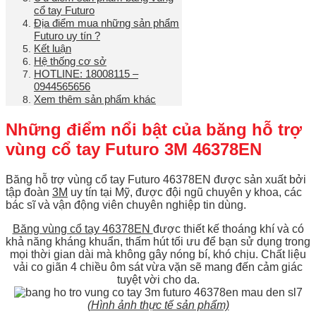
cổ tay Futuro
Địa điểm mua những sản phẩm
Futuro uy tín ?
Kết luận
Hệ thống cơ sở
HOTLINE: 18008115 –
0944565656
Xem thêm sản phẩm khác
Những điểm nổi bật của băng hỗ trợ
vùng cổ tay Futuro 3M 46378EN
Băng hỗ trợ vùng cổ tay Futuro 46378EN
được sản xuất bởi
tập đoàn
3M
uy tín tại Mỹ, được đội ngũ chuyên y khoa, các
bác sĩ và vận động viên chuyên nghiệp tin dùng.
Băng vùng cổ tay 46378EN
được thiết kế thoáng khí và có
khả năng kháng khuẩn, thấm hút tối ưu để bạn sử dụng trong
mọi thời gian dài mà không gây nóng bí, khó chịu. Chất liệu
vải co giãn 4 chiều ôm sát vừa vặn sẽ mang đến cảm giác
tuyệt vời cho da.
(Hình ảnh thực tế sản phẩm)