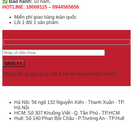
Bảo hành:
10 năm.
HOTLINE: 18008115 – 0944565656
Miễn phí giao hàng toàn quốc
Lỗi 1 đổi 1 sản phẩm
Chúng tôi sẽ gọi lại tư vấn & hỗ trợ nhanh nhất có thể !
Hà Nội: 56 ngõ 132 Nguyễn Xiển - Thanh Xuân - TP.
Hà Nội
HCM: Số 307 Khuông Việt - Q. Tân Phú - TP.HCM
Huế: Số 140 Phan Bội Châu - P.Trường An - TP.Huế