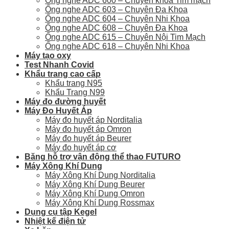
Ống nghe ADC 600 – Chuyên khoa Tim mạch
Ống nghe ADC 603 – Chuyên Đa Khoa
Ống nghe ADC 604 – Chuyên Nhi Khoa
Ống nghe ADC 608 – Chuyên Đa Khoa
Ống nghe ADC 615 – Chuyên Nội Tim Mạch
Ống nghe ADC 618 – Chuyên Nhi Khoa
Máy tạo oxy
Test Nhanh Covid
Khẩu trang cao cấp
Khẩu trang N95
Khẩu Trang N99
Máy đo đường huyết
Máy Đo Huyết Áp
Máy đo huyết áp Norditalia
Máy đo huyết áp Omron
Máy đo huyết áp Beurer
Máy đo huyết áp cơ
Băng hỗ trợ vận động thể thao FUTURO
Máy Xông Khí Dung
Máy Xông Khí Dung Norditalia
Máy Xông Khí Dung Beurer
Máy Xông Khí Dung Omron
Máy Xông Khí Dung Rossmax
Dụng cụ tập Kegel
Nhiệt kế điện tử