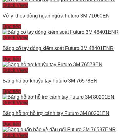
Quick View
Vớ y khoa dòng ngăn ngừa Futuro 3M 71060EN
Đọc tiếp
Quick View
Băng cổ tay dòng kiểm soát Futuro 3M 48401ENR
Đọc tiếp
Quick View
Băng hỗ trợ khuỷu tay Futuro 3M 76578EN
Đọc tiếp
Quick View
Băng hỗ trợ hỗ trợ cánh tay Futuro 3M 80201EN
Đọc tiếp
Quick View