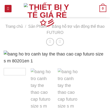
Skip
0
to
content
Trang chủ
/
Sản Phẩm
/
Băng hỗ trợ vận động thể thao
FUTURO