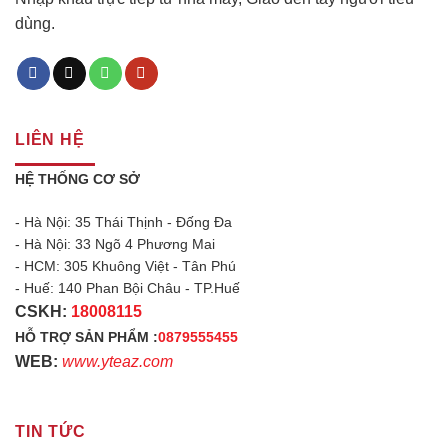
dùng.
LIÊN HỆ
HỆ THỐNG CƠ SỞ
- Hà Nội: 35 Thái Thịnh - Đống Đa
- Hà Nội: 33 Ngõ 4 Phương Mai
- HCM: 305 Khuông Việt - Tân Phú
- Huế: 140 Phan Bội Châu - TP.Huế
CSKH:
18008115
HỖ TRỢ SẢN PHẨM :
0879555455
WEB:
www.yteaz.com
TIN TỨC