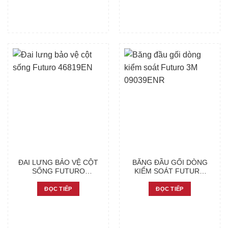
ĐAI LƯNG BẢO VỆ CỘT
BĂNG ĐẦU GỐI DÒNG
SỐNG FUTURO
KIỂM SOÁT FUTURO
46819EN
3M 09039ENR
ĐỌC TIẾP
ĐỌC TIẾP