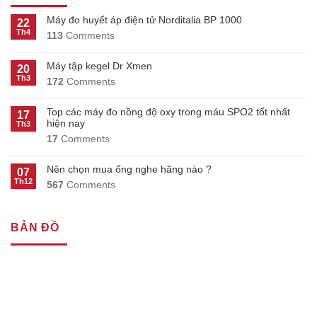
Máy đo huyết áp điện tử Norditalia BP 1000
22
Th4
113
Comments
Máy tập kegel Dr Xmen
20
Th3
172
Comments
Top các máy đo nồng độ oxy trong máu SPO2 tốt nhất
17
hiện nay
Th3
17
Comments
Nên chọn mua ống nghe hãng nào ?
07
Th12
567
Comments
BẢN ĐỒ