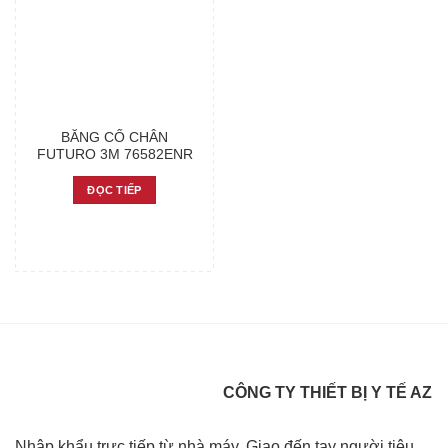
BĂNG CỔ CHÂN
FUTURO 3M 76582ENR
ĐỌC TIẾP
CÔNG TY THIẾT BỊ Y TẾ AZ
Nhập khẩu trực tiếp từ nhà máy, Giao đến tay người tiêu