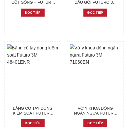
CỘT SỐNG – FUTURO
ĐẦU GỐI FUTURO 3M
3M
76587ENR
ĐỌC TIẾP
ĐỌC TIẾP
BĂNG CỔ TAY DÒNG
VỚ Y KHOA DÒNG
KIỂM SOÁT FUTURO
NGĂN NGỪA FUTURO
3M 48401ENR
3M 71060EN
ĐỌC TIẾP
ĐỌC TIẾP