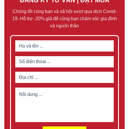
ĐĂNG KÝ TƯ VẤN | ĐẶT MUA
Chúng tôi cùng bạn và xã hội vượt qua dịch Covid-
19. Hỗ trợ -20% giá để cùng bạn chăm sóc gia đình
và người thân