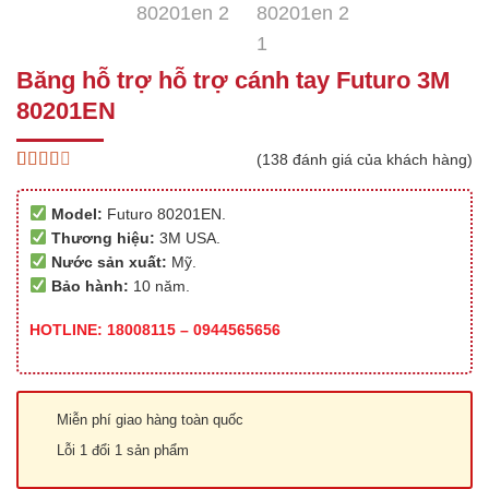
Băng hỗ trợ hỗ trợ cánh tay Futuro 3M
80201EN
(
138
đánh giá của khách hàng)
2.54
134
trên 5
Model:
Futuro 80201EN.
dựa
trên
Thương hiệu:
3M USA.
đánh
Nước sản xuất:
Mỹ.
giá
Bảo hành:
10 năm.
HOTLINE: 18008115 – 0944565656
Miễn phí giao hàng toàn quốc
Lỗi 1 đổi 1 sản phẩm