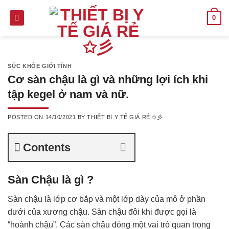
Skip
0
to
content
SỨC KHỎE GIỚI TÍNH
Cơ sàn chậu là gì và những lợi ích khi
tập kegel ở nam và nữ.
POSTED ON
14/10/2021
BY
THIẾT BỊ Y TẾ GIÁ RẺ ✩彡
Contents
Sàn Chậu là gì ?
Sàn chậu là lớp cơ bắp và một lớp dày của mô ở phần
dưới của xương chậu. Sàn chậu đôi khi được gọi là
“hoành chậu”. Các sàn chậu đóng một vai trò quan trọng