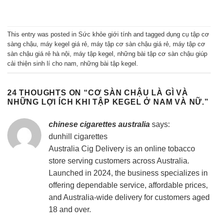
This entry was posted in
Sức khỏe giới tính
and tagged
dụng cụ tập cơ
sàng chậu
,
máy kegel giá rẻ
,
máy tập cơ sàn chậu giá rẻ
,
máy tập cơ
sàn chậu giá rẻ hà nội
,
máy tập kegel
,
những bài tập cơ sàn chậu giúp
cải thiện sinh lí cho nam
,
những bài tập kegel
.
24 THOUGHTS ON “
CƠ SÀN CHẬU LÀ GÌ VÀ
NHỮNG LỢI ÍCH KHI TẬP KEGEL Ở NAM VÀ NỮ.
”
chinese cigarettes australia
says:
dunhill cigarettes
Australia Cig Delivery is an online tobacco
store serving customers across Australia.
Launched in 2024, the business specializes in
offering dependable service, affordable prices,
and Australia-wide delivery for customers aged
18 and over.