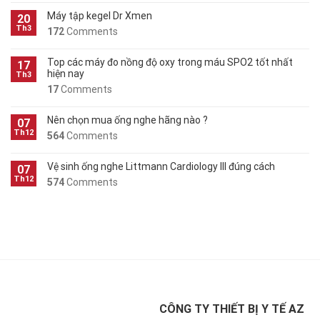
Máy tập kegel Dr Xmen
20
Th3
172
Comments
Top các máy đo nồng độ oxy trong máu SPO2 tốt nhất
17
hiện nay
Th3
17
Comments
Nên chọn mua ống nghe hãng nào ?
07
Th12
564
Comments
Vệ sinh ống nghe Littmann Cardiology III đúng cách
07
Th12
574
Comments
CÔNG TY THIẾT BỊ Y TẾ AZ