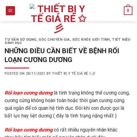
Skip
0
to
content
TƯ VẤN SỬ DỤNG
,
GÓC CHUYÊN GIA
,
SỨC KHỎE GIỚI TÍNH
,
TIẾT NIỆU
SINH DỤC
NHỮNG ĐIỀU CẦN BIẾT VỀ BỆNH RỐI
LOẠN CƯƠNG DƯƠNG
POSTED ON
28/11/2021
BY
THIẾT BỊ Y TẾ GIÁ RẺ ✩彡
Rối loạn cương dương
là tình trạng không thể cương cứng,
cương cứng không hoàn toàn hoặc thời gian cương cứng
quá ngắn để có quan hệ tình dục. Đôi khi con được gọi là
bất lực hay liệt dương ( đây là tình trạng nặng nhất )
Rối loạn cương dương
có rất nhiều nguyên nhân khác