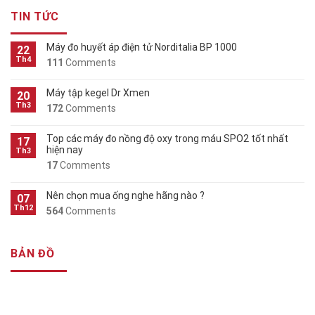
TIN TỨC
Máy đo huyết áp điện tử Norditalia BP 1000
22
Th4
111
Comments
Máy tập kegel Dr Xmen
20
Th3
172
Comments
Top các máy đo nồng độ oxy trong máu SPO2 tốt nhất
17
hiện nay
Th3
17
Comments
Nên chọn mua ống nghe hãng nào ?
07
Th12
564
Comments
BẢN ĐỒ