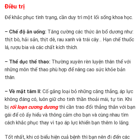
Điều trị
Để khắc phục tình trạng, cần duy trì một lối sống khoa học.
– Chế độ ăn uống:
Tăng cường các thức ăn bổ dương như:
thịt bò, hải sản, thịt dê, rau xanh và trái cây… Hạn chế thuốc
lá, rượu bia và các chất kích thích.
– Thể dục thể thao:
Thường xuyên rèn luyện thân thể với
những môn thể thao phù hợp để nâng cao sức khỏe bản
thân.
– Về mặt tâm lí:
Cố gắng loại bỏ những căng thẳng, áp lực
không đáng có, luôn giữ cho tinh thần thoải mái, tự tin. Khi
bị
rối loạn cương dương
thì cần trao đổi thẳng thắn với bạn
gái để cô ấy hiểu và thông cảm cho bạn và cùng nhau tìm
cách khắc phục thay vì tạo áp lực khiến bạn thêm lo lắng.
Tốt nhất, khi có biểu hiện cuả bệnh thì bạn nên đi đến các