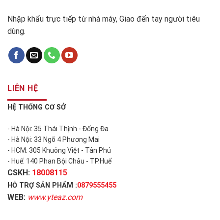
Nhập khẩu trực tiếp từ nhà máy, Giao đến tay người tiêu
dùng.
LIÊN HỆ
HỆ THỐNG CƠ SỞ
- Hà Nội: 35 Thái Thịnh - Đống Đa
- Hà Nội: 33 Ngõ 4 Phương Mai
- HCM: 305 Khuông Việt - Tân Phú
- Huế: 140 Phan Bội Châu - TP.Huế
CSKH:
18008115
HỖ TRỢ SẢN PHẨM :
0879555455
WEB:
www.yteaz.com