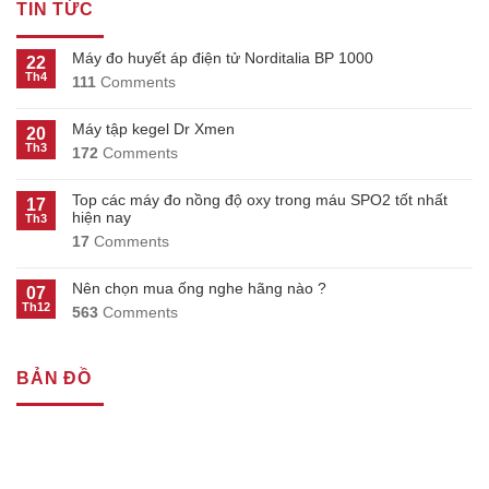
TIN TỨC
Máy đo huyết áp điện tử Norditalia BP 1000
22
Th4
111
Comments
Máy tập kegel Dr Xmen
20
Th3
172
Comments
Top các máy đo nồng độ oxy trong máu SPO2 tốt nhất
17
hiện nay
Th3
17
Comments
Nên chọn mua ống nghe hãng nào ?
07
Th12
563
Comments
BẢN ĐỒ