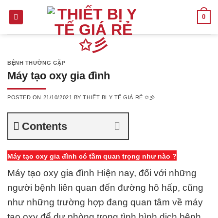
Skip
0
to
content
BỆNH THƯỜNG GẶP
Máy tạo oxy gia đình
POSTED ON
21/10/2021
BY
THIẾT BỊ Y TẾ GIÁ RẺ ✩彡
Contents
Máy tạo oxy gia đình có tầm quan trọng như nào ?
Máy tạo oxy gia đình Hiện nay, đối với những
người bệnh liên quan đến đường hô hấp, cũng
như những trường hợp đang quan tâm về máy
tạo oxy để dự phòng trong tình hình dịch bệnh.