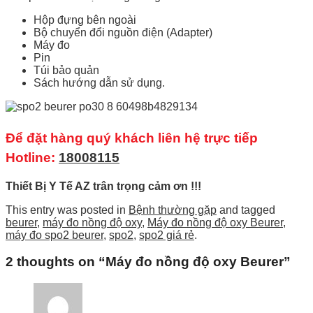
Hộp đựng bên ngoài
Bộ chuyển đổi nguồn điện (Adapter)
Máy đo
Pin
Túi bảo quản
Sách hướng dẫn sử dụng.
Để đặt hàng quý khách liên hệ trực tiếp
Hotline:
18008115
Thiết Bị Y Tế AZ trân trọng cảm ơn !!!
This entry was posted in
Bệnh thường gặp
and tagged
beurer
,
máy đo nồng độ oxy
,
Máy đo nồng độ oxy Beurer
,
máy đo spo2 beurer
,
spo2
,
spo2 giá rẻ
.
2 thoughts on “
Máy đo nồng độ oxy Beurer
”