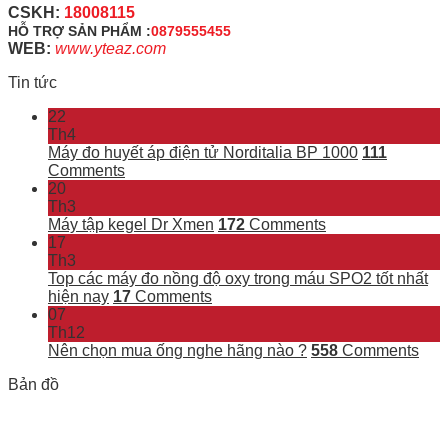
CSKH:
18008115
HỖ TRỢ SẢN PHẨM :
0879555455
WEB:
www.yteaz.com
Tin tức
22
Th4
Máy đo huyết áp điện tử Norditalia BP 1000
111
Comments
20
Th3
Máy tập kegel Dr Xmen
172
Comments
17
Th3
Top các máy đo nồng độ oxy trong máu SPO2 tốt nhất
hiện nay
17
Comments
07
Th12
Nên chọn mua ống nghe hãng nào ?
558
Comments
Bản đồ