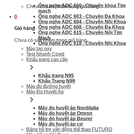
Ống nghe ADC 600 - Chuyên khoa Tim
Chưa có sản phẩm trong giỏ hàng.
mạch
Ống nghe ADC 603 - Chuyên Đa Khoa
0
Ống nghe ADC 604 - Chuyên Nhi Khoa
Ống nghe ADC 608 - Chuyên Đa Khoa
Giỏ hàng
Ống nghe ADC 615 - Chuyên Nội Tim
Mạch
Chưa có sản phẩm trong giỏ hàng.
Ống nghe ADC 618 - Chuyên Nhi Khoa
Máy tạo oxy
Test Nhanh Covid
Khẩu trang cao cấp
Khẩu trang N95
Khẩu Trang N99
Máy đo đường huyết
Máy Đo Huyết Áp
Máy đo huyết áp Norditalia
Máy đo huyết áp Omron
Máy đo huyết áp Beurer
Máy đo huyết áp cơ
Băng hỗ trợ vận động thể thao FUTURO