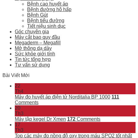
Bệnh cao huyết áp
Bệnh đường hô hấp
Bệnh Gút
Bệnh tiểu đường
Tiết niệu sinh dục
Góc chuyên gia
Máy cắt bao quy đầu
Megaderm – Megafill
Mở thông dạ dày
Sức khỏe giới tính
Tin tức tổng hợp
Tư vấn sử dụng
Bài Viết Mới
22
Th4
Máy đo huyết áp điện tử Norditalia BP 1000
111
Comments
20
Th3
Máy tập kegel Dr Xmen
172
Comments
17
Th3
Top các máy đo nồng độ oxy trong máu SPO2 tốt nhất