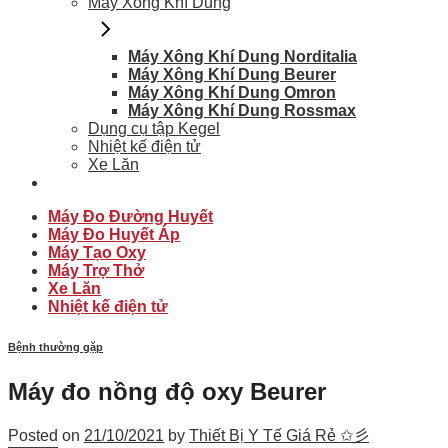
Máy Xông Khí Dung
Máy Xông Khí Dung Norditalia
Máy Xông Khí Dung Beurer
Máy Xông Khí Dung Omron
Máy Xông Khí Dung Rossmax
Dụng cụ tập Kegel
Nhiệt kế điện tử
Xe Lăn
Máy Đo Đường Huyết
Máy Đo Huyết Áp
Máy Tạo Oxy
Máy Trợ Thở
Xe Lăn
Nhiệt kế điện tử
Bệnh thường gặp
Máy đo nồng độ oxy Beurer
Posted on
21/10/2021
by
Thiết Bị Y Tế Giá Rẻ ✩彡