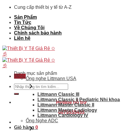
Skip
Cung cấp thiết bị y tế từ A-Z
to
Sản Phẩm
content
Tin Tức
Về Chúng Tôi
Chính sách bảo hành
Liên hệ
Danh mục sản phẩm
Menu
Ống nghe Littmann USA
Tìm
kiếm:
Littmann Classic III
Littmann Classic II Pediatric Nhi khoa
Hotline hỗ trợ
Littmann Master Classic II
Littmann Master Cadiology
0879555455
Littmann Cardiology IV
Ống Nghe ADC
Giỏ hàng
0