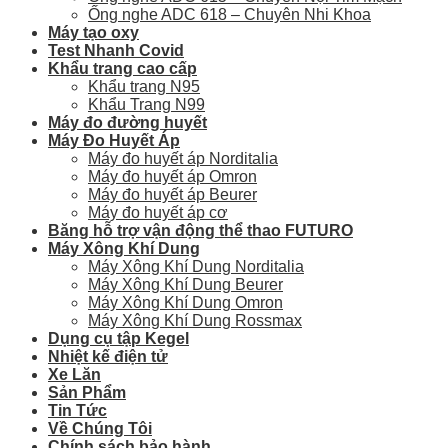
Ống nghe ADC 618 – Chuyên Nhi Khoa
Máy tạo oxy
Test Nhanh Covid
Khẩu trang cao cấp
Khẩu trang N95
Khẩu Trang N99
Máy đo đường huyết
Máy Đo Huyết Áp
Máy đo huyết áp Norditalia
Máy đo huyết áp Omron
Máy đo huyết áp Beurer
Máy đo huyết áp cơ
Băng hỗ trợ vận động thể thao FUTURO
Máy Xông Khí Dung
Máy Xông Khí Dung Norditalia
Máy Xông Khí Dung Beurer
Máy Xông Khí Dung Omron
Máy Xông Khí Dung Rossmax
Dụng cụ tập Kegel
Nhiệt kế điện tử
Xe Lăn
Sản Phẩm
Tin Tức
Về Chúng Tôi
Chính sách bảo hành