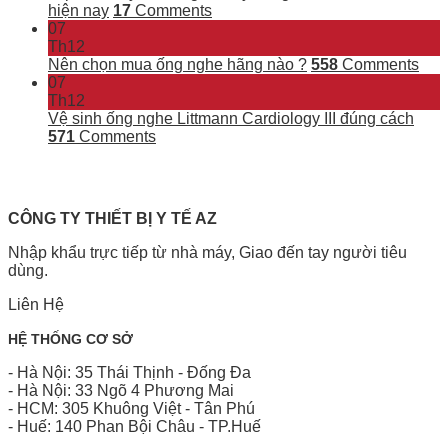
hiện nay
17
Comments
07
Th12
Nên chọn mua ống nghe hãng nào ?
558
Comments
07
Th12
Vệ sinh ống nghe Littmann Cardiology III đúng cách
571
Comments
CÔNG TY THIẾT BỊ Y TẾ AZ
Nhập khẩu trực tiếp từ nhà máy, Giao đến tay người tiêu
dùng.
Liên Hệ
HỆ THỐNG CƠ SỞ
- Hà Nội: 35 Thái Thịnh - Đống Đa
- Hà Nội: 33 Ngõ 4 Phương Mai
- HCM: 305 Khuông Việt - Tân Phú
- Huế: 140 Phan Bội Châu - TP.Huế