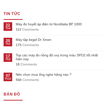
TIN TỨC
Máy đo huyết áp điện tử Norditalia BP 1000
22
Th4
113
Comments
Máy tập kegel Dr Xmen
20
Th3
175
Comments
Top các máy đo nồng độ oxy trong máu SPO2 tốt nhất
17
hiện nay
Th3
18
Comments
Nên chọn mua ống nghe hãng nào ?
07
Th12
568
Comments
BẢN ĐỒ