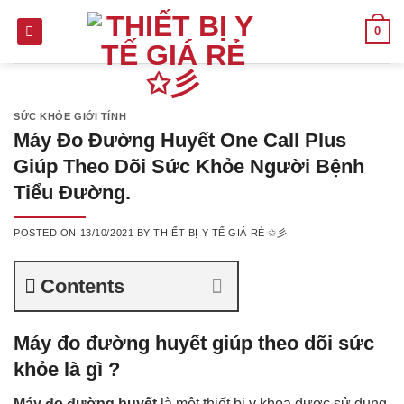
Skip
0
to
content
SỨC KHỎE GIỚI TÍNH
Máy Đo Đường Huyết One Call Plus
Giúp Theo Dõi Sức Khỏe Người Bệnh
Tiểu Đường.
POSTED ON
13/10/2021
BY
THIẾT BỊ Y TẾ GIÁ RẺ ✩彡
Contents
Máy đo đường huyết giúp theo dõi sức
khỏe là gì ?
Máy đo đường huyết
là một thiết bị y khoa được sử dụng