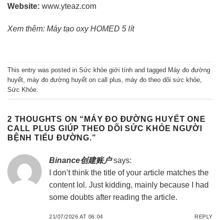
Website:
www.yteaz.com
Xem thêm: Máy tạo oxy HOMED 5 lít
This entry was posted in
Sức khỏe giới tính
and tagged
Máy đo đường
huyết
,
máy đo đường huyết on call plus
,
máy đo theo dõi sức khỏe
,
Sức Khỏe
.
2 THOUGHTS ON “
MÁY ĐO ĐƯỜNG HUYẾT ONE
CALL PLUS GIÚP THEO DÕI SỨC KHỎE NGƯỜI
BỆNH TIỂU ĐƯỜNG.
”
Binance创建账户
says:
I don’t think the title of your article matches the
content lol. Just kidding, mainly because I had
some doubts after reading the article.
21/07/2026 AT 06:04
REPLY