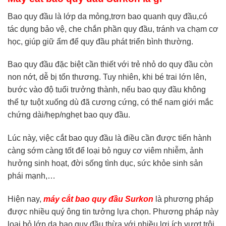
Bao quy đầu là lớp da mỏng,trơn bao quanh quy đầu,có
tác dụng bảo vệ, che chắn phần quy đầu, tránh va chạm cơ
học, giúp giữ ẩm để quy đầu phát triển bình thường.
Bao quy đầu đặc biệt cần thiết với trẻ nhỏ do quy đầu còn
non nớt, dễ bị tổn thương. Tuy nhiên, khi bé trai lớn lên,
bước vào độ tuổi trưởng thành, nếu bao quy đầu không
thể tự tuột xuống dù đã cương cứng, có thể nam giới mắc
chứng dài/hẹp/nghẹt bao quy đầu.
Lúc này, việc cắt bao quy đầu là điều cần được tiến hành
càng sớm càng tốt để loại bỏ nguy cơ viêm nhiễm, ảnh
hưởng sinh hoạt, đời sống tình dục, sức khỏe sinh sản
phái mạnh,…
Hiện nay,
máy cắt bao quy đầu Surkon
là phương pháp
được nhiều quý ông tin tưởng lựa chọn. Phương pháp này
loại bỏ lớp da bao quy đầu thừa với nhiều lợi ích vượt trội