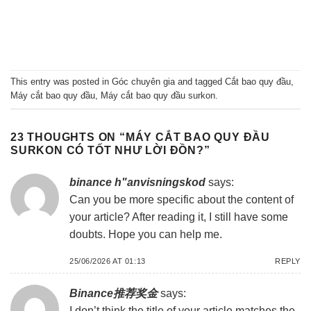
This entry was posted in
Góc chuyên gia
and tagged
Cắt bao quy đầu
,
Máy cắt bao quy đầu
,
Máy cắt bao quy đầu surkon
.
23 THOUGHTS ON “
MÁY CẮT BAO QUY ĐẦU
SURKON CÓ TỐT NHƯ LỜI ĐỒN?
”
binance h"anvisningskod
says:
Can you be more specific about the content of
your article? After reading it, I still have some
doubts. Hope you can help me.
25/06/2026 AT 01:13
REPLY
Binance推荐奖金
says:
I don’t think the title of your article matches the