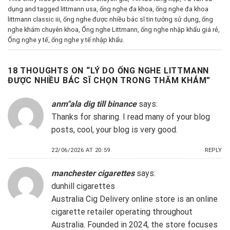
dụng
and tagged
littmann usa
,
ống nghe đa khoa
,
ống nghe đa khoa
littmann classic iii
,
ống nghe được nhiều bác sĩ tin tưởng sử dụng
,
ống
nghe khám chuyên khoa
,
Ống nghe Littmann
,
ống nghe nhập khẩu giá rẻ
,
Ống nghe y tế
,
ống nghe y tế nhập khẩu
.
18 THOUGHTS ON “
LÝ DO ỐNG NGHE LITTMANN
ĐƯỢC NHIỀU BÁC SĨ CHỌN TRONG THĂM KHÁM
”
anm"ala dig till binance
says:
Thanks for sharing. I read many of your blog
posts, cool, your blog is very good.
22/06/2026 AT 20:59
REPLY
manchester cigarettes
says:
dunhill cigarettes
Australia Cig Delivery online store is an online
cigarette retailer operating throughout
Australia. Founded in 2024, the store focuses