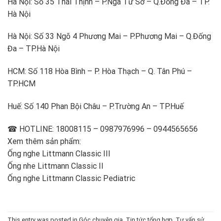
Hà Nội: Số 35 Thái Thịnh – P.Ngã Tư Sở – Q.Đống Đa – TP.
Hà Nội
Hà Nội: Số 33 Ngõ 4 Phương Mai – P.Phương Mai – Q.Đống
Đa – TP.Hà Nội
HCM: Số 118 Hòa Bình – P. Hòa Thạch – Q. Tân Phú –
TP.HCM
Huế: Số 140 Phan Bội Châu – P.Trường An – TP.Huế
☎ HOTLINE: 18008115 – 0987976996 – 0944565656
Xem thêm sản phẩm:
Ống nghe Littmann Classic III
Ống nhe Littmann Classic II
Ống nghe Littmann Classic Pediatric
This entry was posted in
Góc chuyên gia
,
Tin tức tổng hợp
,
Tư vấn sử