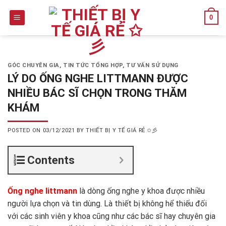
Skip
0
to
content
GÓC CHUYÊN GIA
,
TIN TỨC TỔNG HỢP
,
TƯ VẤN SỬ DỤNG
LÝ DO ỐNG NGHE LITTMANN ĐƯỢC
NHIỀU BÁC SĨ CHỌN TRONG THĂM
KHÁM
POSTED ON
03/12/2021
BY
THIẾT BỊ Y TẾ GIÁ RẺ ✩彡
Contents
Ống nghe littmann
là dòng ống nghe y khoa được nhiều
người lựa chọn và tin dùng. Là thiết bị không hể thiếu đối
với các sinh viên y khoa cũng như các bác sĩ hay chuyên gia