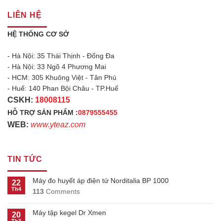
LIÊN HỆ
HỆ THỐNG CƠ SỞ
- Hà Nội: 35 Thái Thịnh - Đống Đa
- Hà Nội: 33 Ngõ 4 Phương Mai
- HCM: 305 Khuông Việt - Tân Phú
- Huế: 140 Phan Bội Châu - TP.Huế
CSKH:
18008115
HỖ TRỢ SẢN PHẨM :
0879555455
WEB:
www.yteaz.com
TIN TỨC
Máy đo huyết áp điện tử Norditalia BP 1000
22
Th4
113
Comments
Máy tập kegel Dr Xmen
20