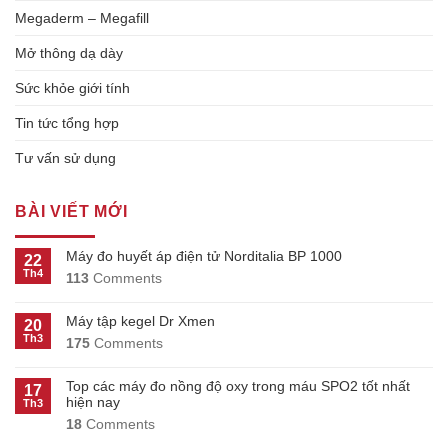
Megaderm – Megafill
Mở thông dạ dày
Sức khỏe giới tính
Tin tức tổng hợp
Tư vấn sử dụng
BÀI VIẾT MỚI
Máy đo huyết áp điện tử Norditalia BP 1000
22
Th4
113
Comments
Máy tập kegel Dr Xmen
20
Th3
175
Comments
Top các máy đo nồng độ oxy trong máu SPO2 tốt nhất
17
hiện nay
Th3
18
Comments