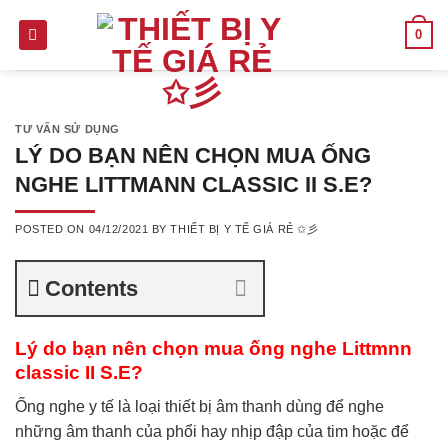
Skip
0
to
content
TƯ VẤN SỬ DỤNG
LÝ DO BẠN NÊN CHỌN MUA ỐNG
NGHE LITTMANN CLASSIC II S.E?
POSTED ON
04/12/2021
BY
THIẾT BỊ Y TẾ GIÁ RẺ ✩彡
Contents
Lý do bạn nên chọn mua ống nghe Littmnn
classic II S.E?
Ống nghe y tế là loại thiết bị âm thanh dùng để nghe
những âm thanh của phổi hay nhịp đập của tim hoặc để