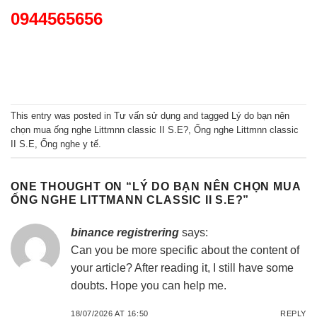
0944565656
This entry was posted in
Tư vấn sử dụng
and tagged
Lý do bạn nên
chọn mua ống nghe Littmnn classic II S.E?
,
Ống nghe Littmnn classic
II S.E
,
Ống nghe y tế
.
ONE THOUGHT ON “
LÝ DO BẠN NÊN CHỌN MUA
ỐNG NGHE LITTMANN CLASSIC II S.E?
”
binance registrering
says:
Can you be more specific about the content of
your article? After reading it, I still have some
doubts. Hope you can help me.
18/07/2026 AT 16:50
REPLY