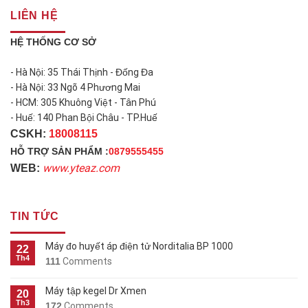
LIÊN HỆ
HỆ THỐNG CƠ SỞ
- Hà Nội: 35 Thái Thịnh - Đống Đa
- Hà Nội: 33 Ngõ 4 Phương Mai
- HCM: 305 Khuông Việt - Tân Phú
- Huế: 140 Phan Bội Châu - TP.Huế
CSKH:
18008115
HỖ TRỢ SẢN PHẨM :
0879555455
www.yteaz.com
WEB:
TIN TỨC
Máy đo huyết áp điện tử Norditalia BP 1000
22
Th4
111
Comments
Máy tập kegel Dr Xmen
20
Th3
172
Comments