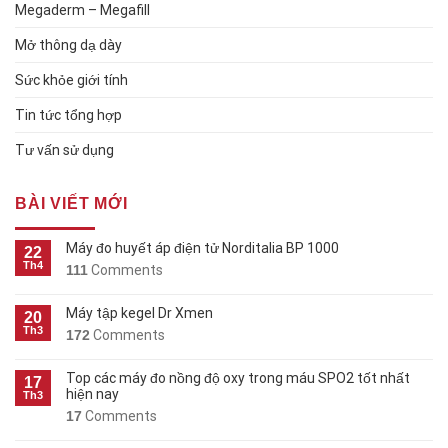
Megaderm – Megafill
Mở thông dạ dày
Sức khỏe giới tính
Tin tức tổng hợp
Tư vấn sử dụng
BÀI VIẾT MỚI
Máy đo huyết áp điện tử Norditalia BP 1000
22
Th4
111
Comments
Máy tập kegel Dr Xmen
20
Th3
172
Comments
Top các máy đo nồng độ oxy trong máu SPO2 tốt nhất
17
hiện nay
Th3
17
Comments