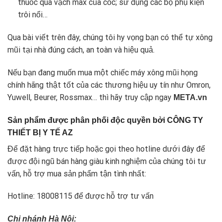
thuốc quá vạch max của cốc; sử dụng các bộ phụ kiện
trôi nổi…
Qua bài viết trên đây, chúng tôi hy vọng bạn có thể tự xông
mũi tại nhà đúng cách, an toàn và hiệu quả.
Nếu bạn đang muốn mua một chiếc
máy xông mũi họng
chính hãng
thật tốt của các thương hiệu uy tín như
Omron
,
Yuwell
,
Beurer
,
Rossmax
… thì hãy truy cập ngay
META.vn
Sản phẩm được phân phối độc quyền bởi CÔNG TY
THIẾT BỊ Y TẾ AZ
Để đặt hàng trực tiếp hoặc gọi theo hotline dưới đây để
được đội ngũ bán hàng giàu kinh nghiệm của chúng tôi tư
vấn, hỗ trợ mua sản phẩm tận tình nhất:
Hotline: 18008115 để được hỗ trợ tư vấn
Chi nhánh Hà Nội: