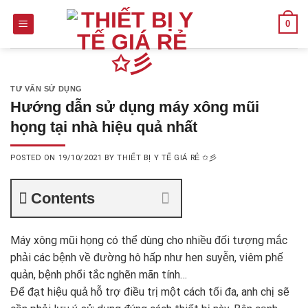
Skip
0
to
content
TƯ VẤN SỬ DỤNG
Hướng dẫn sử dụng máy xông mũi
họng tại nhà hiệu quả nhất
POSTED ON
19/10/2021
BY
THIẾT BỊ Y TẾ GIÁ RẺ ✩彡
Contents
Máy xông mũi họng
có thể dùng cho nhiều đối tượng mắc
phải các bệnh về đường hô hấp như hen suyễn, viêm phế
quản, bệnh phổi tắc nghẽn mãn tính…
Để đạt hiệu quả hỗ trợ điều trị một cách tối đa, anh chị sẽ