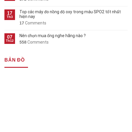
Top các máy đo nồng độ oxy trong máu SPO2 tốt nhất
17
hiện nay
Th3
17
Comments
Nên chọn mua ống nghe hãng nào ?
07
Th12
558
Comments
BẢN ĐỒ