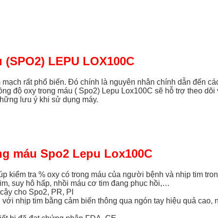
u (SPO2) LEPU LOX100C
m mạch rất phổ biến. Đó chính là nguyên nhân chính dẫn đến cá
nồng độ oxy trong máu ( Spo2) Lepu Lox100C sẽ hỗ trợ theo dõi 
hững lưu ý khi sử dụng máy.
ong máu Spo2 Lepu Lox100C
iểm tra % oxy có trong máu của người bệnh và nhịp tim trong t
tim, suy hô hấp, nhồi máu cơ tim đang phục hồi,…
 cậy cho Spo2, PR, PI
ng với nhịp tim bằng cảm biến thông qua ngón tay hiệu quả cao, 