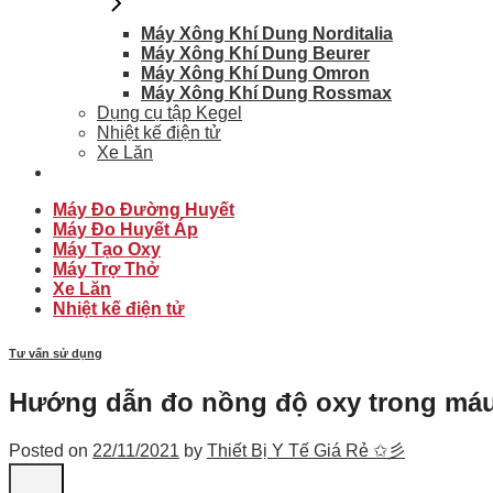
Máy Xông Khí Dung Norditalia
Máy Xông Khí Dung Beurer
Máy Xông Khí Dung Omron
Máy Xông Khí Dung Rossmax
Dụng cụ tập Kegel
Nhiệt kế điện tử
Xe Lăn
Máy Đo Đường Huyết
Máy Đo Huyết Áp
Máy Tạo Oxy
Máy Trợ Thở
Xe Lăn
Nhiệt kế điện tử
Tư vấn sử dụng
Hướng dẫn đo nồng độ oxy trong má
Posted on
22/11/2021
by
Thiết Bị Y Tế Giá Rẻ ✩彡