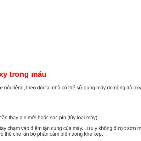
xy trong máu
ẹ nói riêng, theo dõi tại nhà có thể sử dụng máy đo nồng độ o
cần thay pin mới hoặc sạc pin (tùy loại máy)
n tay chạm vào điểm tận cùng của máy. Lưu ý không được sơn m
 thể che kín bộ phận cảm biến trong khe kẹp.