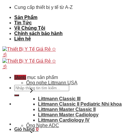
Skip
Cung cấp thiết bị y tế từ A-Z
to
Sản Phẩm
content
Tin Tức
Về Chúng Tôi
Chính sách bảo hành
Liên hệ
Menu
Danh mục sản phẩm
Ống nghe Littmann USA
Tìm
kiếm:
Littmann Classic III
Littmann Classic II Pediatric Nhi khoa
Littmann Master Classic II
Littmann Master Cadiology
Littmann Cardiology IV
Ống Nghe ADC
Giỏ hàng
0