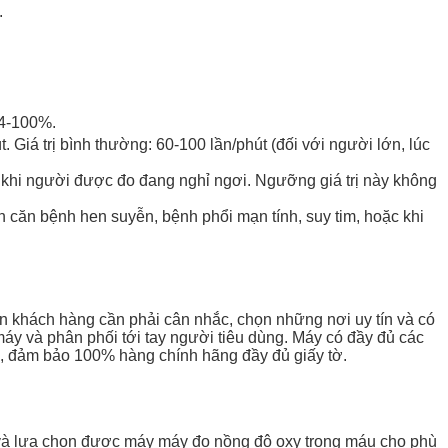
.
94-100%.
t. Giá trị bình thường: 60-100 lần/phút (đối với người lớn, lúc
út khi người được đo đang nghỉ ngơi. Ngưỡng giá trị này không
 căn bệnh hen suyễn, bệnh phổi mạn tính, suy tim, hoặc khi
 nên khách hàng cần phải cân nhắc, chọn những nơi uy tín và có
 máy và phân phối tới tay người tiêu dùng. Máy có đầy đủ các
h, đảm bảo 100% hàng chính hãng đầy đủ giấy tờ.
h và lựa chọn đươc máy máy đo nồng độ oxy trong máu cho phù