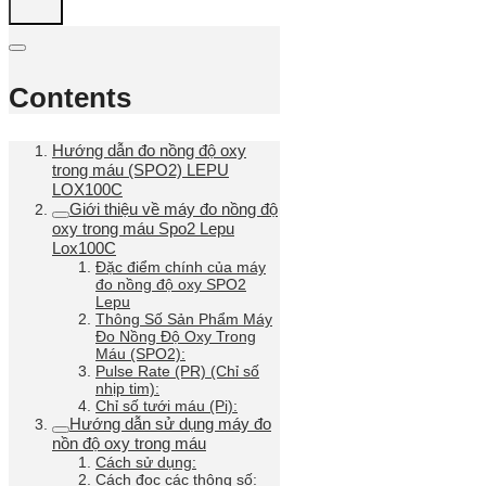
Contents
Hướng dẫn đo nồng độ oxy
trong máu (SPO2) LEPU
LOX100C
Giới thiệu về máy đo nồng độ
oxy trong máu Spo2 Lepu
Lox100C
Đặc điểm chính của máy
đo nồng độ oxy SPO2
Lepu
Thông Số Sản Phẩm Máy
Đo Nồng Độ Oxy Trong
Máu (SPO2):
Pulse Rate (PR) (Chỉ số
nhịp tim):
Chỉ số tưới máu (Pi):
Hướng dẫn sử dụng máy đo
nồn độ oxy trong máu
Cách sử dụng:
Cách đọc các thông số: