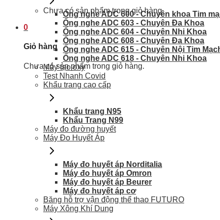
Chưa có sản phẩm trong giỏ hàng.
Ống nghe ADC 600 - Chuyên khoa Tim m
Ống nghe ADC 603 - Chuyên Đa Khoa
0
Ống nghe ADC 604 - Chuyên Nhi Khoa
Ống nghe ADC 608 - Chuyên Đa Khoa
Giỏ hàng
Ống nghe ADC 615 - Chuyên Nội Tim Mạc
Ống nghe ADC 618 - Chuyên Nhi Khoa
Chưa có sản phẩm trong giỏ hàng.
Máy tạo oxy
Test Nhanh Covid
Khẩu trang cao cấp
Khẩu trang N95
Khẩu Trang N99
Máy đo đường huyết
Máy Đo Huyết Áp
Máy đo huyết áp Norditalia
Máy đo huyết áp Omron
Máy đo huyết áp Beurer
Máy đo huyết áp cơ
Băng hỗ trợ vận động thể thao FUTURO
Máy Xông Khí Dung