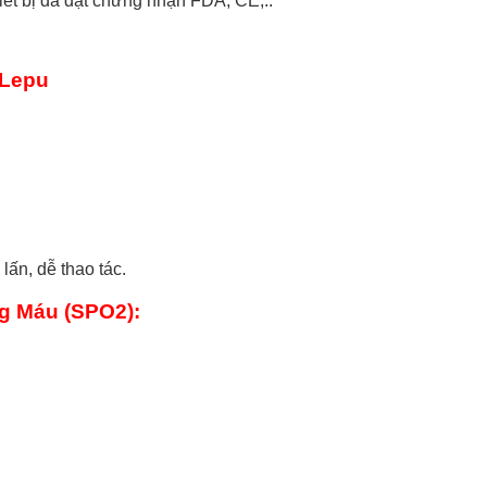
ết bị đã đạt chứng nhận FDA, CE,..
 Lepu
ấn, dễ thao tác.
g Máu (SPO2):