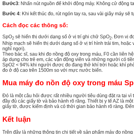
Bước3
: Nhấn nút nguồn để khởi động máy. Không cử động tay t
Bước 4
: Khi kết thúc đo, rút ngón tay ra, sau vài giây máy sẽ tự
Cách đọc các thông số
:
SpO
sẽ hiển thị dưới dạng số ở vị trí ghi chữ SpO
. Đơn vị đ
2
2
Nhịp mạch sẽ hiển thị dưới dạng số ở vị trí hình trái tim, hoặc 
nghỉ ngơi).
Theo bác sĩ, sau khi đo nồng độ oxy trong máu, F0 cần liên h
áp dụng cho trẻ em, các vận động viên và những người có tiền 
SpO2 < 94% khi người được đo đang thở khí trời hoặc khí phò
đo ở độ cao trên 1500m so với mực nước biển.
Mua máy đo nồn độ oxy trong máu S
Đó là một câu hỏi được rất nhiều người tiêu dùng đặt ra tại v
đầy đủ các giấy tờ và bảo hành rõ rãng. Thiết bị y tế AZ là m
giấy tờ, được kiểm định và có thời gian bảo hành rõ ràng. Đến
Kết luận
Trên đây là những thông tin chi tiết về sản phẩm máy đo nồ