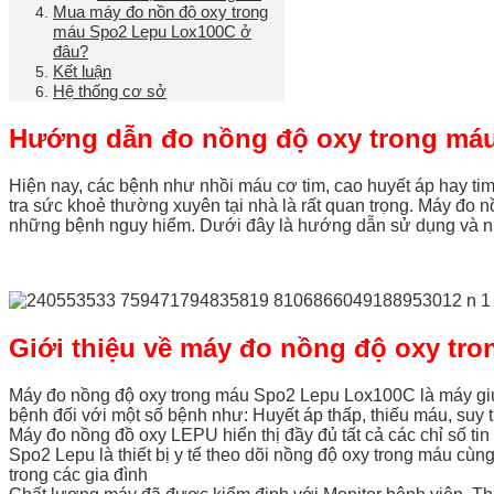
Mua máy đo nồn độ oxy trong
máu Spo2 Lepu Lox100C ở
đâu?
Kết luận
Hệ thống cơ sở
Hướng dẫn đo nồng độ oxy trong má
Hiện nay, các bệnh như nhồi máu cơ tim, cao huyết áp hay ti
tra sức khoẻ thường xuyên tại nhà là rất quan trọng. Máy đo 
những bệnh nguy hiểm. Dưới đây là hướng dẫn sử dụng và n
Giới thiệu về máy đo nồng độ oxy tr
Máy đo nồng độ oxy trong máu Spo2 Lepu Lox100C là máy giúp k
bệnh đối với một số bệnh như: Huyết áp thấp, thiếu máu, suy 
Máy đo nồng đồ oxy LEPU hiển thị đầy đủ tất cả các chỉ số tin
Spo2 Lepu là thiết bị y tế theo dõi nồng độ oxy trong máu cù
trong các gia đình