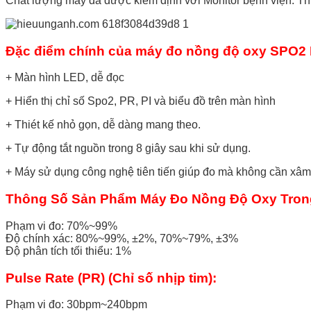
Chất lượng máy đã được kiểm định với Monitor bệnh viện. Thi
Đặc điểm chính của máy đo nồng độ oxy SPO2
+ Màn hình LED, dễ đọc
+ Hiển thị chỉ số Spo2, PR, PI và biểu đồ trên màn hình
+ Thiét kế nhỏ gọn, dễ dàng mang theo.
+ Tự động tắt nguồn trong 8 giây sau khi sử dụng.
+ Máy sử dụng công nghệ tiên tiến giúp đo mà không cần xâm l
Thông Số Sản Phẩm Máy Đo Nồng Độ Oxy Tron
Phạm vi đo: 70%~99%
Độ chính xác: 80%~99%, ±2%, 70%~79%, ±3%
Độ phân tích tối thiểu: 1%
Pulse Rate (PR) (Chỉ số nhịp tim):
Phạm vi đo: 30bpm~240bpm