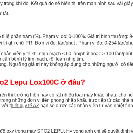
rong khi đo. Kết quả đo sẽ hiển thị trên màn hình sau vài giây
 tắt.
o tỉ lệ phần trăm (%). Phạm vi đo: 0-100%. Giá trị bình thường: 
vị trí ghi chữ PR. Đơn vị đo: lần/phút . Phạm vi đo: 0-254 lần/phú
ệ nhân viên y tế khi nhịp mạch < 60 lần/phút hoặc > 100 lần/ph
căn bệnh lý tim mạch, rối loạn nhịp tim.
ng. Ngưỡng giá trị này không áp dụng cho những người có tiền
po2 Lepu Lox100C ở đâu?
ì trên thị trường hiện nay có rất nhiều loại máy khác nhau, cho
ột trong những đơn vị tiên phong nhập khẩu trực tiếp từ các nhà
 với t
hiết bị y tế AZ
bạn sẽ được các nhân viên tư vẫn nhiệt tìn
ng độ oxy trong máy SPO2 LEPU. Hy vọng anh chị sẽ quyết địn