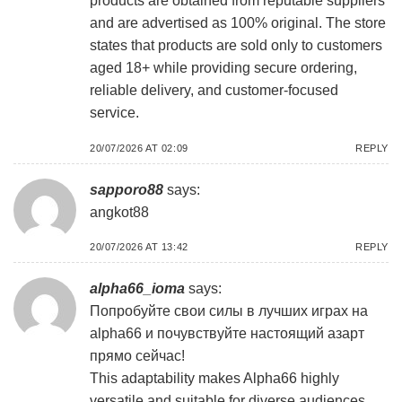
products are obtained from reputable suppliers
and are advertised as 100% original. The store
states that products are sold only to customers
aged 18+ while providing secure ordering,
reliable delivery, and customer-focused
service.
20/07/2026 AT 02:09
REPLY
sapporo88
says:
angkot88
20/07/2026 AT 13:42
REPLY
alpha66_ioma
says:
Попробуйте свои силы в лучших играх на
alpha66
и почувствуйте настоящий азарт
прямо сейчас!
This adaptability makes Alpha66 highly
versatile and suitable for diverse audiences,