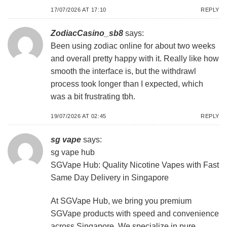
17/07/2026 AT 17:10
REPLY
ZodiacCasino_sb8
says:
Been using
zodiac online
for about two weeks
and overall pretty happy with it. Really like how
smooth the interface is, but the withdrawl
process took longer than I expected, which
was a bit frustrating tbh.
19/07/2026 AT 02:45
REPLY
sg vape
says:
sg vape hub
SGVape Hub: Quality Nicotine Vapes with Fast
Same Day Delivery in Singapore
At SGVape Hub, we bring you premium
SGVape products with speed and convenience
across Singapore. We specialize in pure