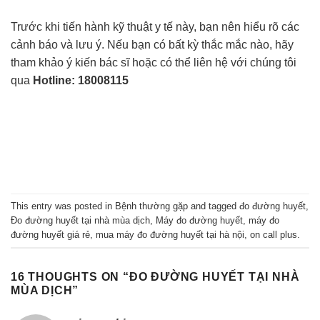
Trước khi tiến hành kỹ thuật y tế này, bạn nên hiểu rõ các
cảnh báo và lưu ý. Nếu bạn có bất kỳ thắc mắc nào, hãy
tham khảo ý kiến bác sĩ hoặc có thể liên hệ với chúng tôi
qua
Hotline: 18008115
This entry was posted in
Bệnh thường gặp
and tagged
đo đường huyết
,
Đo đường huyết tại nhà mùa dịch
,
Máy đo đường huyết
,
máy đo
đường huyết giá rẻ
,
mua máy đo đường huyết tại hà nội
,
on call plus
.
16 THOUGHTS ON “
ĐO ĐƯỜNG HUYẾT TẠI NHÀ
MÙA DỊCH
”