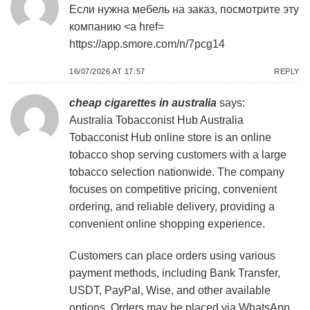
Если нужна мебель на заказ, посмотрите эту
компанию <a href=
https://app.smore.com/n/7pcg14
16/07/2026 AT 17:57
REPLY
cheap cigarettes in australia
says:
Australia Tobacconist Hub
Australia
Tobacconist Hub online store is an online
tobacco shop serving customers with a large
tobacco selection nationwide. The company
focuses on competitive pricing, convenient
ordering, and reliable delivery, providing a
convenient online shopping experience.
Customers can place orders using various
payment methods, including Bank Transfer,
USDT, PayPal, Wise, and other available
options. Orders may be placed via WhatsApp