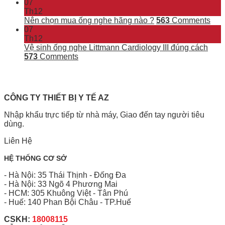
07
Th12
Nên chọn mua ống nghe hãng nào ?
563
Comments
07
Th12
Vệ sinh ống nghe Littmann Cardiology III đúng cách
573
Comments
CÔNG TY THIẾT BỊ Y TẾ AZ
Nhập khẩu trực tiếp từ nhà máy, Giao đến tay người tiêu
dùng.
Liên Hệ
HỆ THỐNG CƠ SỞ
- Hà Nội: 35 Thái Thịnh - Đống Đa
- Hà Nội: 33 Ngõ 4 Phương Mai
- HCM: 305 Khuông Việt - Tân Phú
- Huế: 140 Phan Bội Châu - TP.Huế
CSKH:
18008115