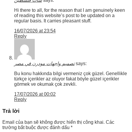
شات فلسطين
says:
Hi there to all, for the reason that I am genuinely keen
of reading this website’s post to be updated on a
regular basis. It carries pleasant stuff.
16/07/2026 at 23:54
Reply
تصميم واجهات مودرن في مصر
says:
Bu konu hakkında bilgi vermeniz çok güzel. Genellikle
türkçe içerikler az oluyor fakat böyle güzel içerikler
görmek ve okumak çok zevkli.
17/07/2026 at 00:02
Reply
Trả lời
Email của bạn sẽ không được hiển thị công khai.
Các
trường bắt buộc được đánh dấu
*