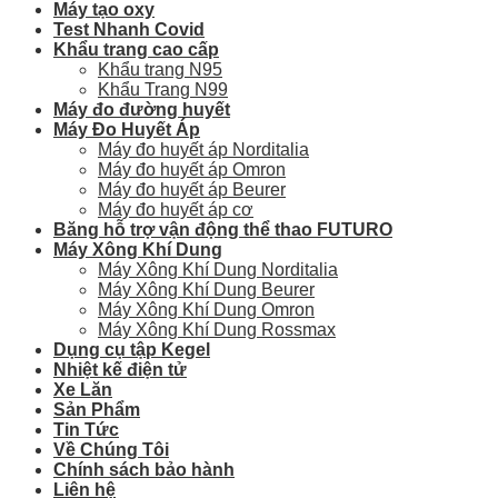
Máy tạo oxy
Test Nhanh Covid
Khẩu trang cao cấp
Khẩu trang N95
Khẩu Trang N99
Máy đo đường huyết
Máy Đo Huyết Áp
Máy đo huyết áp Norditalia
Máy đo huyết áp Omron
Máy đo huyết áp Beurer
Máy đo huyết áp cơ
Băng hỗ trợ vận động thể thao FUTURO
Máy Xông Khí Dung
Máy Xông Khí Dung Norditalia
Máy Xông Khí Dung Beurer
Máy Xông Khí Dung Omron
Máy Xông Khí Dung Rossmax
Dụng cụ tập Kegel
Nhiệt kế điện tử
Xe Lăn
Sản Phẩm
Tin Tức
Về Chúng Tôi
Chính sách bảo hành
Liên hệ