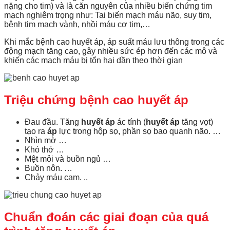
nặng cho tim) và là căn nguyên của nhiều biến chứng tim
mạch nghiêm trọng như: Tai biến mạch máu não, suy tim,
bệnh tim mạch vành, nhồi máu cơ tim,…
Khi mắc bệnh cao huyết áp, áp suất máu lưu thông trong các
động mạch tăng cao, gây nhiều sức ép hơn đến các mô và
khiến các mạch máu bị tổn hại dần theo thời gian
Triệu chứng bệnh cao huyết áp
Đau đầu. Tăng
huyết áp
ác tính (
huyết áp
tăng vọt)
tạo ra
áp
lực trong hộp sọ, phần sọ bao quanh não. …
Nhìn mờ …
Khó thở …
Mệt mỏi và buồn ngủ …
Buồn nôn. …
Chảy máu cam. ..
Chuẩn đoán các giai đoạn của quá