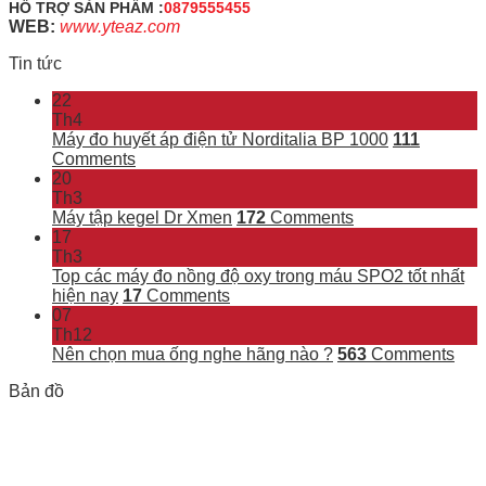
HỖ TRỢ SẢN PHẨM :
0879555455
WEB:
www.yteaz.com
Tin tức
22
Th4
Máy đo huyết áp điện tử Norditalia BP 1000
111
Comments
20
Th3
Máy tập kegel Dr Xmen
172
Comments
17
Th3
Top các máy đo nồng độ oxy trong máu SPO2 tốt nhất
hiện nay
17
Comments
07
Th12
Nên chọn mua ống nghe hãng nào ?
563
Comments
Bản đồ