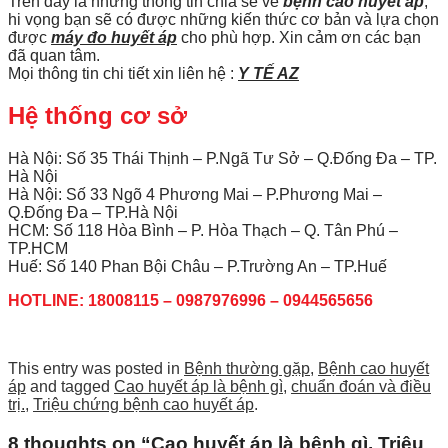
Trên đây là những thông tin chia sẻ về
bệnh cao huyết áp
,
hi vọng bạn sẽ có được những kiến thức cơ bản và lựa chọn
được
máy đo huyết áp
cho phù hợp. Xin cảm ơn các bạn
đã quan tâm.
Mọi thông tin chi tiết xin liên hệ :
Y TẾ AZ
Hệ thống cơ sở
Hà Nội: Số 35 Thái Thịnh – P.Ngã Tư Sở – Q.Đống Đa – TP.
Hà Nội
Hà Nội: Số 33 Ngõ 4 Phương Mai – P.Phương Mai –
Q.Đống Đa – TP.Hà Nội
HCM: Số 118 Hòa Bình – P. Hòa Thạch – Q. Tân Phú –
TP.HCM
Huế: Số 140 Phan Bội Châu – P.Trường An – TP.Huế
HOTLINE: 18008115 – 0987976996 – 0944565656
This entry was posted in
Bệnh thường gặp
,
Bệnh cao huyết
áp
and tagged
Cao huyết áp là bệnh gì
,
chuẩn đoán và điều
trị.
,
Triệu chứng bệnh cao huyết áp
.
8 thoughts on “
Cao huyết áp là bệnh gì, Triệu