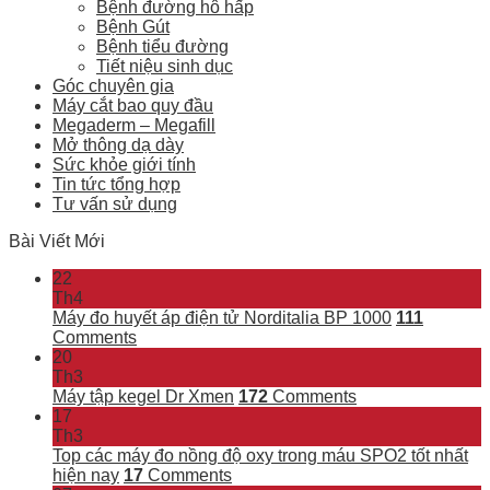
Bệnh đường hô hấp
Bệnh Gút
Bệnh tiểu đường
Tiết niệu sinh dục
Góc chuyên gia
Máy cắt bao quy đầu
Megaderm – Megafill
Mở thông dạ dày
Sức khỏe giới tính
Tin tức tổng hợp
Tư vấn sử dụng
Bài Viết Mới
22
Th4
Máy đo huyết áp điện tử Norditalia BP 1000
111
Comments
20
Th3
Máy tập kegel Dr Xmen
172
Comments
17
Th3
Top các máy đo nồng độ oxy trong máu SPO2 tốt nhất
hiện nay
17
Comments