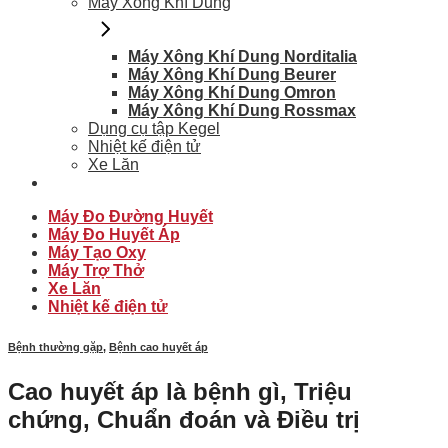
Máy Xông Khí Dung
Máy Xông Khí Dung Norditalia
Máy Xông Khí Dung Beurer
Máy Xông Khí Dung Omron
Máy Xông Khí Dung Rossmax
Dụng cụ tập Kegel
Nhiệt kế điện tử
Xe Lăn
Máy Đo Đường Huyết
Máy Đo Huyết Áp
Máy Tạo Oxy
Máy Trợ Thở
Xe Lăn
Nhiệt kế điện tử
Bệnh thường gặp
,
Bệnh cao huyết áp
Cao huyết áp là bệnh gì, Triệu
chứng, Chuẩn đoán và Điều trị