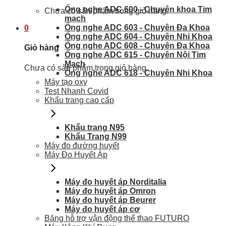
Ống nghe ADC 600 - Chuyên khoa Tim
Chưa có sản phẩm trong giỏ hàng.
mạch
Ống nghe ADC 603 - Chuyên Đa Khoa
0
Ống nghe ADC 604 - Chuyên Nhi Khoa
Ống nghe ADC 608 - Chuyên Đa Khoa
Giỏ hàng
Ống nghe ADC 615 - Chuyên Nội Tim
Mạch
Chưa có sản phẩm trong giỏ hàng.
Ống nghe ADC 618 - Chuyên Nhi Khoa
Máy tạo oxy
Test Nhanh Covid
Khẩu trang cao cấp
Khẩu trang N95
Khẩu Trang N99
Máy đo đường huyết
Máy Đo Huyết Áp
Máy đo huyết áp Norditalia
Máy đo huyết áp Omron
Máy đo huyết áp Beurer
Máy đo huyết áp cơ
Băng hỗ trợ vận động thể thao FUTURO