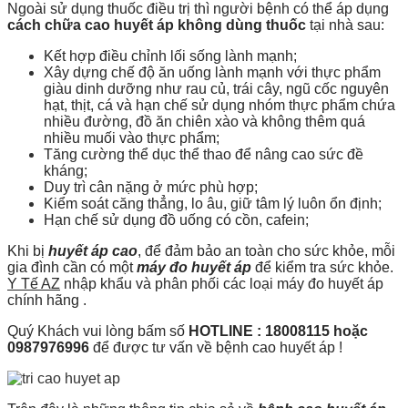
Ngoài sử dụng thuốc điều trị thì người bệnh có thể áp dụng
cách chữa cao huyết áp không dùng thuốc
tại nhà sau:
Kết hợp điều chỉnh lối sống lành mạnh;
Xây dựng chế độ ăn uống lành mạnh với thực phẩm
giàu dinh dưỡng như rau củ, trái cây, ngũ cốc nguyên
hạt, thịt, cá và hạn chế sử dụng nhóm thực phẩm chứa
nhiều đường, đồ ăn chiên xào và không thêm quá
nhiều muối vào thực phẩm;
Tăng cường thể dục thể thao để nâng cao sức đề
kháng;
Duy trì cân nặng ở mức phù hợp;
Kiểm soát căng thẳng, lo âu, giữ tâm lý luôn ổn định;
Hạn chế sử dụng đồ uống có cồn, cafein;
Khi bị
huyết áp cao
, để đảm bảo an toàn cho sức khỏe, mỗi
gia đình cần có một
máy đo huyết áp
để kiểm tra sức khỏe.
Y Tế AZ
nhập khẩu và phân phối các loại máy đo huyết áp
chính hãng .
Quý Khách vui lòng bấm số
HOTLINE : 18008115 hoặc
0987976996
để được tư vấn về bệnh cao huyết áp !