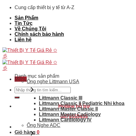
Skip
Cung cấp thiết bị y tế từ A-Z
to
Sản Phẩm
content
Tin Tức
Về Chúng Tôi
Chính sách bảo hành
Liên hệ
Danh mục sản phẩm
Menu
Ống nghe Littmann USA
Tìm
kiếm:
Littmann Classic III
Littmann Classic II Pediatric Nhi khoa
Hotline hỗ trợ
Littmann Master Classic II
Littmann Master Cadiology
0879555455
Littmann Cardiology IV
Ống Nghe ADC
Giỏ hàng
0