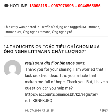
:
☎ HOTLINE
18008115 – 0987976996 – 0944565656
This entry was posted in
Tư vấn sử dụng
and tagged
3M Littmann
,
Littmann 3M
,
Ống nghe Littmann
,
Ống nghe y tế
.
14 THOUGHTS ON “
CÁC TIÊU CHÍ CHỌN MUA
ỐNG NGHE LITTMANN CHẤT LƯỢNG?
”
says:
registrera dig f"or binance
Thank you for your sharing. I am worried that I
lack creative ideas. It is your article that
makes me full of hope. Thank you. But, I have a
question, can you help me?
https://accounts.binance.bh/kz/register?
ref=K8NFKJBQ
01/07/2026 AT 21:55
REPLY