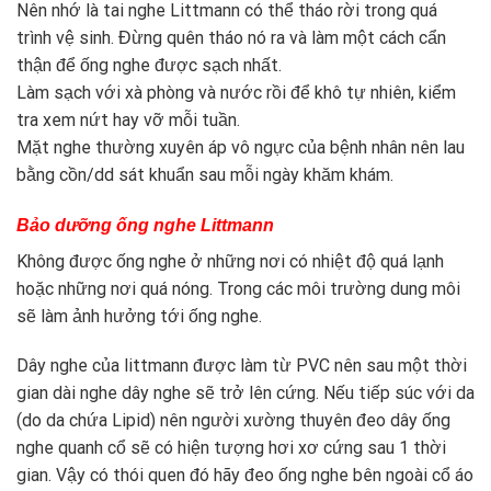
Nên nhớ là tai nghe Littmann có thể tháo rời trong quá
trình vệ sinh. Đừng quên tháo nó ra và làm một cách cẩn
thận để ống nghe được sạch nhất.
Làm sạch với xà phòng và nước rồi để khô tự nhiên, kiểm
tra xem nứt hay vỡ mỗi tuần.
Mặt nghe thường xuyên áp vô ngực của bệnh nhân nên lau
bằng cồn/dd sát khuẩn sau mỗi ngày khăm khám.
Bảo dưỡng ống nghe Littmann
Không được ống nghe ở những nơi có nhiệt độ quá lạnh
hoặc những nơi quá nóng. Trong các môi trường dung môi
sẽ làm ảnh hưởng tới ống nghe.
Dây nghe của littmann được làm từ PVC nên sau một thời
gian dài nghe dây nghe sẽ trở lên cứng. Nếu tiếp súc với da
(do da chứa Lipid) nên người xường thuyên đeo dây ống
nghe quanh cổ sẽ có hiện tượng hơi xơ cứng sau 1 thời
gian. Vậy có thói quen đó hãy đeo ống nghe bên ngoài cổ áo