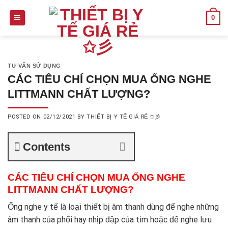
Skip
0
to
content
TƯ VẤN SỬ DỤNG
CÁC TIÊU CHÍ CHỌN MUA ỐNG NGHE
LITTMANN CHẤT LƯỢNG?
POSTED ON
02/12/2021
BY
THIẾT BỊ Y TẾ GIÁ RẺ ✩彡
Contents
CÁC TIÊU CHÍ CHỌN MUA ỐNG NGHE
LITTMANN CHẤT LƯỢNG?
Ống nghe y tế là loại thiết bị âm thanh dùng để nghe những
âm thanh của phổi hay nhịp đập của tim hoặc để nghe lưu