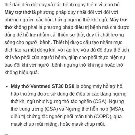
thể dẫn đến đột quỵ và các bệnh nguy hiểm về não bộ.
Máy trợ thở
là phương pháp duy nhất đối với đối với
những người mắc hội chứng ngưng thở khi ngủ.
Máy trợ
thở
không phải là phương pháp điều trị bệnh mà chỉ được
dùng để hỗ trợ nhằm cải thiện sự thở, duy trì chất lượng
sống cho người bệnh. Thiết bị được cấu tạo nhằm mục
đích tạo ra một dòng khí, với áp lực vừa đủ để đưa thể tích
khí vào phổi của người bệnh, giúp cho phổi thực hiện sự
trao đổi khí với người bệnh ngưng thở khi ngủ hoặc thở
không hiệu quả.
Máy thở Ventmed ST30 DS8
là dòng máy hỗ trợ hô
hấp thường được sử dụng để điều trị các dạng ngưng
thở khi ngủ như Ngưng thở tắc nghẽn (OSA), Ngưng
thở trung ương (CSA) và Ngưng thở hỗn hợp (MSA),
diều trị chứng tắc nghẽn phổi mãn tính (COPD), qua
mask chụp mũi miệng, hoặc mask chụp mũi.