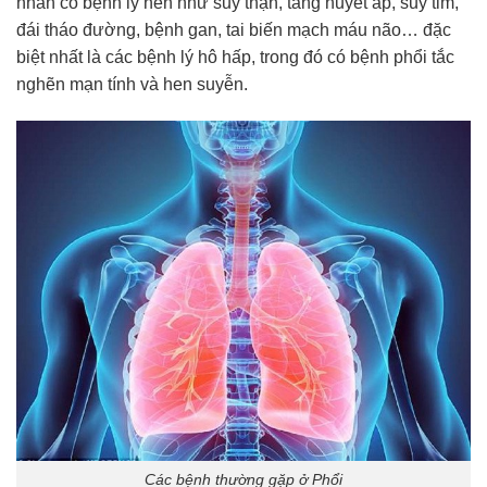
nhân có bệnh lý nền như suy thận, tăng huyết áp, suy tim,
đái tháo đường, bệnh gan, tai biến mạch máu não… đặc
biệt nhất là các bệnh lý hô hấp, trong đó có bệnh phổi tắc
nghẽn mạn tính và hen suyễn.
Các bệnh thường gặp ở Phổi