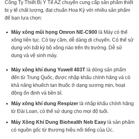
Công Ty Thiết Bị Y Tế AZ
chuyên cung cấp sản phẩm thiết
bị y tế chất lượng, đạt chuẩn Hoa Kỳ với nhiều sản phẩm
để bạn lựa chọn:
Máy xông mũi họng Omron NE-C900
là Máy có thể
xông liên tục. Có tay cầm, dễ dàng di chuyển. Có thể sử
dụng với bất kỳ bộ xông nào trên thị trường. Dễ sử
dụng và vệ sinh máy.
Máy xông khí dung Yuwell 403T
là dòng sản phẩm
đến từ Trung Quốc, được nhập khẩu chính hãng và có
khả năng khuếch tan thuốc ở dạng sương mịn, hoạt
động ổn định và bền bỉ.
Máy xông khí dung Respizer
là nhập khẩu chính hãng
từ Đài Loan, có thể sử dụng cho mọi độ tuổi.
Máy Xông Khí Dung Biohealth Neb Easy
là sản phẩm
có nguồn gốc từ thương hiệu nổi tiếng của Úc.