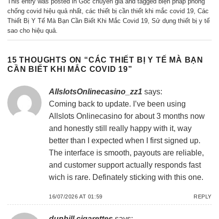
This entry was posted in
Góc chuyên gia
and tagged
biện pháp phòng
chống covid hiệu quả nhất
,
các thiết bị cần thiết khi mắc covid 19
,
Các
Thiết Bị Y Tế Mà Bạn Cần Biết Khi Mắc Covid 19
,
Sử dụng thiết bị y tế
sao cho hiệu quả
.
15 THOUGHTS ON “
CÁC THIẾT BỊ Y TẾ MÀ BẠN
CẦN BIẾT KHI MẮC COVID 19
”
AllslotsOnlinecasino_zz1
says:
Coming back to update. I’ve been using
Allslots Onlinecasino
for about 3 months now
and honestly still really happy with it, way
better than I expected when I first signed up.
The interface is smooth, payouts are reliable,
and customer support actually responds fast
wich is rare. Definately sticking with this one.
16/07/2026 AT 01:59
REPLY
dunhill cigarettes
says: