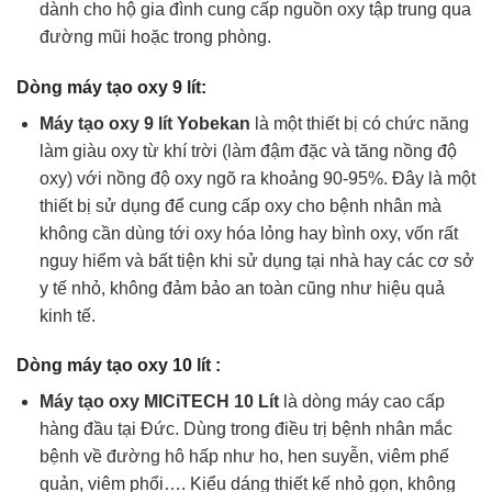
dành cho hộ gia đình cung cấp nguồn oxy tập trung qua
đường mũi hoặc trong phòng.
Dòng máy tạo oxy 9 lít:
Máy tạo oxy 9 lít Yobekan
là một thiết bị có chức năng
làm giàu oxy từ khí trời (làm đậm đặc và tăng nồng độ
oxy) với nồng độ oxy ngõ ra khoảng 90-95%. Đây là một
thiết bị sử dụng để cung cấp oxy cho bệnh nhân mà
không cần dùng tới oxy hóa lỏng hay bình oxy, vốn rất
nguy hiểm và bất tiện khi sử dụng tại nhà hay các cơ sở
y tế nhỏ, không đảm bảo an toàn cũng như hiệu quả
kinh tế.
Dòng máy tạo oxy 10 lít :
Máy tạo oxy MICiTECH 10 Lít
là dòng máy cao cấp
hàng đầu tại Đức. Dùng trong điều trị bệnh nhân mắc
bệnh về đường hô hấp như ho, hen suyễn, viêm phế
quản, viêm phổi…. Kiểu dáng thiết kế nhỏ gọn, không