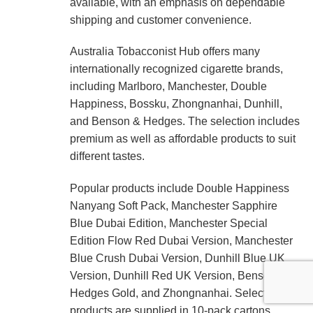
available, with an emphasis on dependable
shipping and customer convenience.
Australia Tobacconist Hub offers many
internationally recognized cigarette brands,
including Marlboro, Manchester, Double
Happiness, Bossku, Zhongnanhai, Dunhill,
and Benson & Hedges. The selection includes
premium as well as affordable products to suit
different tastes.
Popular products include Double Happiness
Nanyang Soft Pack, Manchester Sapphire
Blue Dubai Edition, Manchester Special
Edition Flow Red Dubai Version, Manchester
Blue Crush Dubai Version, Dunhill Blue UK
Version, Dunhill Red UK Version, Benson &
Hedges Gold, and Zhongnanhai. Selected
products are supplied in 10-pack cartons.