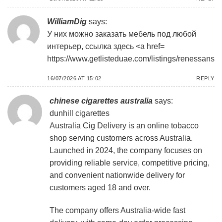
WilliamDig
says:
У них можно заказать мебель под любой
интерьер, ссылка здесь <a href=
https://www.getlisteduae.com/listings/renessans
16/07/2026 AT 15:02
REPLY
chinese cigarettes australia
says:
dunhill cigarettes
Australia Cig Delivery is an online tobacco
shop serving customers across Australia.
Launched in 2024, the company focuses on
providing reliable service, competitive pricing,
and convenient nationwide delivery for
customers aged 18 and over.
The company offers Australia-wide fast