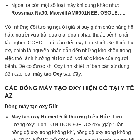
Ngoài ra còn một số loại máy khí dung khác như:
Rossmax Na90,
Maxwill AM0901NEB,
OSOLE…..
Với những đối tượng người già bị suy giảm chức năng hô
hấp, người vừa trải qua giai đoạn phẫu thuật, bệnh phổi
tắc nghẽn COPD,… rất cần đến oxy tinh khiết. Sự thiếu hụt
oxy chính là nguyên nhân dẫn đến những khó khăn trong
việc thở, ảnh hưởng rất lớn đối với sức khỏe của người
bệnh. Để có được khí Oxy tinh khiết thì bạn cần sử dụng
đến các loại
máy tạo Oxy
sau đây:
CÁC DÒNG MÁY TẠO OXY HIỆN CÓ TẠI Y TẾ
AZ
Dòng máy tạo oxy 5 lít:
Máy tạo oxy Homed 5 lít thương hiệu Đức:
Lưu
lượng oxy: luôn LỚN HƠN 93+- 3% oxy (gấp 5 lần
nồng độ oxy trong không khí, nồng độ oxy trong không