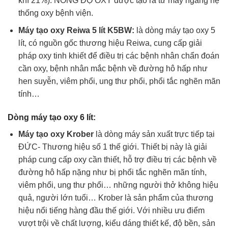
khí 21%). NỒNG ĐỘ OXY được tạo ra từ máy ngang hệ
thống oxy bệnh viện.
Máy tạo oxy Reiwa 5 lít K5BW:
là dòng máy tạo oxy 5
lít, có nguồn gốc thương hiệu Reiwa, cung cấp giải
pháp oxy tinh khiết để điều trị các bệnh nhân chẩn đoán
cần oxy, bệnh nhân mắc bệnh về đường hô hấp như
hen suyễn, viêm phổi, ung thư phổi, phổi tắc nghẽn mãn
tính…
Dòng máy tạo oxy 6 lít:
Máy tạo oxy Krober
là dòng máy sản xuất trực tiếp tại
ĐỨC- Thương hiệu số 1 thế giới. Thiết bị này là giải
pháp cung cấp oxy cần thiết, hỗ trợ điều trị các bệnh về
đường hô hấp nặng như bị phổi tắc nghẽn mãn tính,
viêm phổi, ung thư phổi… những người thở không hiệu
quả, người lớn tuổi… Krober là sản phẩm của thương
hiệu nổi tiếng hàng đầu thế giới. Với nhiều ưu điểm
vượt trội về chất lượng, kiểu dáng thiết kế, độ bền, sản