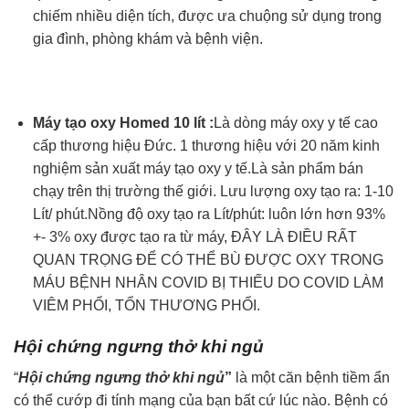
chiếm nhiều diện tích, được ưa chuộng sử dụng trong
gia đình, phòng khám và bệnh viện.
Máy tạo oxy Homed 10 lít
:
Là dòng máy oxy y tế cao
cấp thương hiệu Đức. 1 thương hiệu với 20 năm kinh
nghiệm sản xuất máy tạo oxy y tế.Là sản phẩm bán
chạy trên thị trường thế giới. Lưu lượng oxy tạo ra: 1-10
Lít/ phút.Nồng độ oxy tạo ra Lít/phút: luôn lớn hơn 93%
+- 3% oxy được tạo ra từ máy, ĐÂY LÀ ĐIỀU RẤT
QUAN TRỌNG ĐỂ CÓ THỂ BÙ ĐƯỢC OXY TRONG
MÁU BỆNH NHÂN COVID BỊ THIẾU DO COVID LÀM
VIÊM PHỔI, TỔN THƯƠNG PHỔI.
Hội chứng ngưng thở khi ngủ
“
Hội chứng ngưng thở khi ngủ
”
là một căn bệnh tiềm ẩn
có thể cướp đi tính mạng của bạn bất cứ lúc nào. Bệnh có