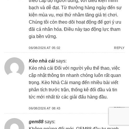
theo cấp độ người dùng, với điều kiện minh
bạch và dễ đạt. Từ thưởng hàng ngày đến sự
kiện mùa vụ, mọi thứ nhằm tăng giá trị chơi.
Chúng tôi còn theo dõi hoạt động để gợi ý ưu
đãi cá nhân hóa. Điều này tạo động lực tham
gia bền vững.
06/08/2026 AT 05:02
REPLY
Kèo nhà cái
says:
Kèo nhà cái
Đối với người yêu thể thao, việc
cập nhật thông tin nhanh chóng luôn rất quan
trọng. Kèo Nhà Cái mang đến nhiều bài viết
phân tích trước trận, thống kê đối đầu và tin
tức mới nhất từ các giải đấu hàng đầu.
06/08/2026 AT 08:43
REPLY
gem88
says:
Không ngừng đổi mới, GEM88 đầu tư mạnh