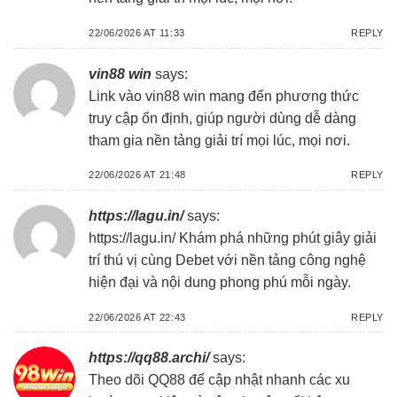
22/06/2026 AT 11:33
REPLY
vin88 win
says:
Link vào
vin88 win
mang đến phương thức
truy cập ổn định, giúp người dùng dễ dàng
tham gia nền tảng giải trí mọi lúc, mọi nơi.
22/06/2026 AT 21:48
REPLY
https://lagu.in/
says:
https://lagu.in/
Khám phá những phút giây giải
trí thú vị cùng Debet với nền tảng công nghệ
hiện đại và nội dung phong phú mỗi ngày.
22/06/2026 AT 22:43
REPLY
https://qq88.archi/
says:
Theo dõi QQ88 để cập nhật nhanh các xu