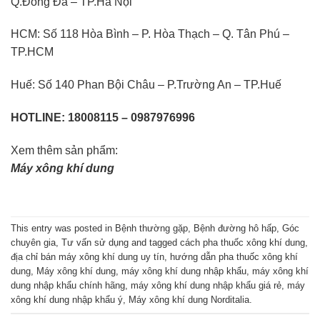
Q.Đống Đa – TP.Hà Nội
HCM: Số 118 Hòa Bình – P. Hòa Thạch – Q. Tân Phú –
TP.HCM
Huế: Số 140 Phan Bội Châu – P.Trường An – TP.Huế
HOTLINE: 18008115 – 0987976996
Xem thêm sản phẩm:
Máy xông khí dung
This entry was posted in
Bệnh thường gặp
,
Bệnh đường hô hấp
,
Góc
chuyên gia
,
Tư vấn sử dụng
and tagged
cách pha thuốc xông khí dung
,
địa chỉ bán máy xông khí dung uy tín
,
hướng dẫn pha thuốc xông khí
dung
,
Máy xông khí dung
,
máy xông khí dung nhập khẩu
,
máy xông khí
dung nhập khẩu chính hãng
,
máy xông khí dung nhập khẩu giá rẻ
,
máy
xông khí dung nhập khẩu ý
,
Máy xông khí dung Norditalia
.