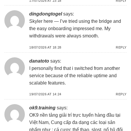
17/07/2026 AT 23:18
REPLY
dingdongtogel
says:
Skyler here — I’ve tried using the bridge and
the easy onboarding impressed me. My
withdrawals were always smooth.
18/07/2026 AT 18:28
REPLY
danatoto
says:
I personally find that i switched from another
service because of the reliable uptime and
scalable features.
19/07/2026 AT 14:24
REPLY
ok9.training
says:
OK9 nền tảng giải trí trực tuyến hàng đầu tại
Việt Nam, Cung cấp đa dạng các loại sản
phẩm như : cá cươc thể thao, slost, nổ hũ đổi