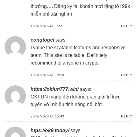
thưởng…. Đăng ký tài khoản mới tặng tới 99k
miễn phí trải nghịm
19/07/2026 AT 15:31
REPLY
congtogel
says:
I value the scalable features and responsive
team. This site is reliable. Definitely
recommend to anyone in crypto.
19/07/2026 AT 19:19
REPLY
https://okfun777.win/
says:
OKFUN
mang đến không gian giải trí trực
tuyến với nhiều tính năng nổi bật.
20/07/2026 AT 15:43
REPLY
htps://ok9.today/
says: