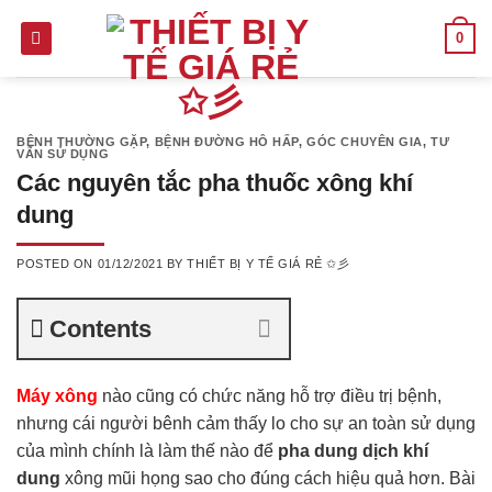
Skip
0
to
content
BỆNH THƯỜNG GẶP
,
BỆNH ĐƯỜNG HÔ HẤP
,
GÓC CHUYÊN GIA
,
TƯ
VẤN SỬ DỤNG
Các nguyên tắc pha thuốc xông khí
dung
POSTED ON
01/12/2021
BY
THIẾT BỊ Y TẾ GIÁ RẺ ✩彡
Contents
Máy xông
nào cũng có chức năng hỗ trợ điều trị bệnh,
nhưng cái người bênh cảm thấy lo cho sự an toàn sử dụng
của mình chính là làm thế nào để
pha dung dịch khí
dung
xông mũi họng sao cho đúng cách hiệu quả hơn. Bài