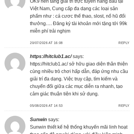
OK9 nền tảng giải trí trực tuyến hàng đầu tại
Việt Nam, Cung cấp đa dạng các loại sản
phẩm như : cá cươc thể thao, slost, nổ hũ đổi
thưởng…. Đăng ký tài khoản mới tặng tới 99k
miễn phí trải nghịm
20/07/2026 AT 16:08
REPLY
https://hitclub1.ac/
says:
https://hitclub1.ac/
sở hữu giao diện thân thiện
cùng nhiều trò chơi hấp dẫn, đáp ứng nhu cầu
giải trí đa dạng. Việc truy cập, tìm kiếm và
chuyển đổi giữa các mục diễn ra nhanh, tạo
cảm giác thuận tiện khi sử dụng.
05/08/2026 AT 14:53
REPLY
Sunwin
says:
Sunwin
thiết kế hệ thống khuyến mãi linh hoạt