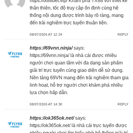
https://tx88bet.vip/
Khám phá TX88 với thiết kế
thân thiện, tốc độ truy cập ổn định cùng hệ
thống nội dung được trình bày rõ ràng, mang
đến trải nghiệm trực tuyến thuận tiện.
08/07/2026 AT 12:24
REPLY
https://69vnn.ninja/
says:
https://69vnn.ninja/
là nhà cái được nhiều
người chơi quan tâm với đa dạng sản phẩm
giải trí trực tuyến cùng giao diện dễ sử dụng.
Nền tảng 69VN mang đến trải nghiệm tham gia
linh hoạt, hỗ trợ người chơi khám phá nhiều
lựa chọn hấp dẫn.
08/07/2026 AT 14:30
REPLY
https://ok365ok.net/
says:
https://ok365ok.net/
là nhà cái trực tuyến được
nhiều người chơi tìm hiểu nhờ hệ thống giải trí