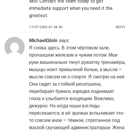
skill. Contact the team today to get
immediate support when you need it the
greatest.
17/07/2026 AT 04:49
REPLY
says:
MichaelGlolo
Я снова здесь. В этом чёртовом зале,
пропахшем железом и чужим потом. Мои
руки машинально тянут рукоятку тренажёра,
мышцы ноют привычной болью, а мысли —
мысли совсем не о спорте. Я смотрю на неё.
Она сидит за стойкой ресепшена,
перебирает бумаги, изредка поднимает
глаза и улыбается входящим. Вежливо,
дежурно. Но когда наши взгляды
пересекаются, в её зрачках вспыхивает что-
то совсем иное — тёмное, спрятанное под
маской скучающей администраторши. Жена