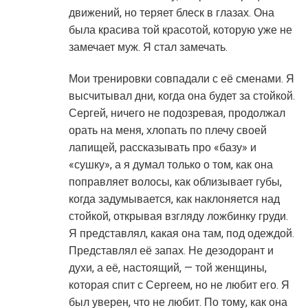
движений, но теряет блеск в глазах. Она
была красива той красотой, которую уже не
замечает муж. Я стал замечать.
Мои тренировки совпадали с её сменами. Я
высчитывал дни, когда она будет за стойкой.
Сергей, ничего не подозревая, продолжал
орать на меня, хлопать по плечу своей
лапищей, рассказывать про «базу» и
«сушку», а я думал только о том, как она
поправляет волосы, как облизывает губы,
когда задумывается, как наклоняется над
стойкой, открывая взгляду ложбинку груди.
Я представлял, какая она там, под одеждой.
Представлял её запах. Не дезодорант и
духи, а её, настоящий, — той женщины,
которая спит с Сергеем, но не любит его. Я
был уверен, что не любит. По тому, как она