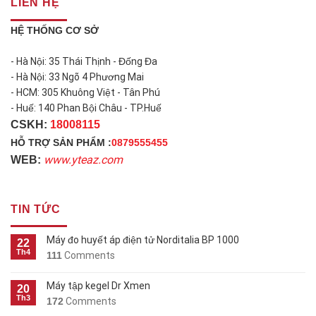
LIÊN HỆ
HỆ THỐNG CƠ SỞ
- Hà Nội: 35 Thái Thịnh - Đống Đa
- Hà Nội: 33 Ngõ 4 Phương Mai
- HCM: 305 Khuông Việt - Tân Phú
- Huế: 140 Phan Bội Châu - TP.Huế
CSKH:
18008115
HỖ TRỢ SẢN PHẨM :
0879555455
www.yteaz.com
WEB:
TIN TỨC
Máy đo huyết áp điện tử Norditalia BP 1000
22
Th4
111
Comments
Máy tập kegel Dr Xmen
20
Th3
172
Comments