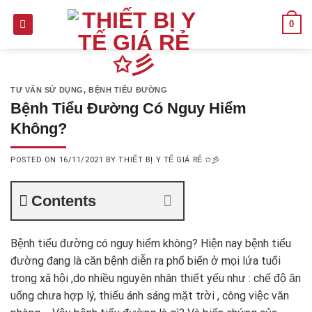
Skip
0
to
content
TƯ VẤN SỬ DỤNG
,
BỆNH TIỂU ĐƯỜNG
Bệnh Tiểu Đường Có Nguy Hiểm
Không?
POSTED ON
16/11/2021
BY
THIẾT BỊ Y TẾ GIÁ RẺ ✩彡
Contents
Bệnh tiểu đường có nguy hiểm không? Hiện nay bệnh tiểu
đường đang là căn bệnh diễn ra phổ biến ở mọi lứa tuổi
trong xã hội ,do nhiều nguyên nhân thiết yếu như : chế độ ăn
uống chưa hợp lý, thiếu ánh sáng mặt trời , công việc văn