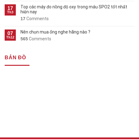
Top các máy đo nồng độ oxy trong máu SPO2 tốt nhất
17
hiện nay
Th3
17
Comments
Nên chọn mua ống nghe hãng nào ?
07
Th12
565
Comments
BẢN ĐỒ