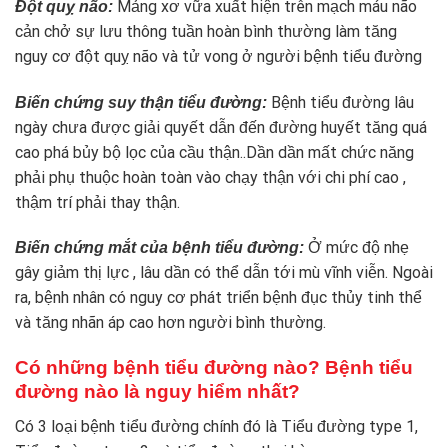
Mảng xơ vữa xuất hiện trên mạch máu não
Đột quỵ não:
cản chở sự lưu thông tuần hoàn bình thường làm tăng
nguy cơ đột quỵ não và tử vong ở người bệnh tiểu đường
Bệnh tiểu đường lâu
Biến chứng suy thận tiểu đường:
ngày chưa được giải quyết dẫn đến đường huyết tăng quá
cao phá bủy bộ lọc của cầu thận..Dần dần mất chức năng
phải phụ thuộc hoàn toàn vào chạy thận với chi phí cao ,
thậm trí phải thay thận.
Ở mức độ nhẹ
Biến chứng mắt của bệnh tiểu đường
:
gây giảm thị lực , lâu dần có thể dẫn tới mù vĩnh viễn. Ngoài
ra, bệnh nhân có nguy cơ phát triển bệnh đục thủy tinh thể
và tăng nhãn áp cao hơn người bình thường.
Có những bệnh tiểu đường nào? Bệnh tiểu
đường nào là nguy hiểm nhất?
Có 3 loại bệnh tiểu đường chính đó là Tiểu đường type 1,