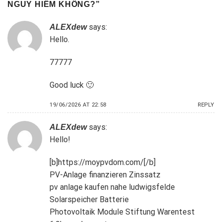
NGUY HIỂM KHÔNG?
”
says:
ALEXdew
Hello.
77777
Good luck 🙂
19/06/2026 AT 22:58
REPLY
says:
ALEXdew
Hello!
[b]https://moypvdom.com/[/b]
PV-Anlage finanzieren Zinssatz
pv anlage kaufen nahe ludwigsfelde
Solarspeicher Batterie
Photovoltaik Module Stiftung Warentest