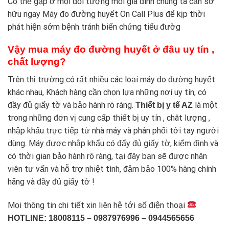
Có thể gặp ở mọi đối tượng mỗi gia đình chúng ta cần sở
hữu ngay
Máy đo đường huyết On Call Plus
để kịp thời
phát hiện sớm bệnh tránh biến chứng tiểu đườg
Vậy mua máy đo đường huyết ở đâu uy tín ,
chất lượng?
Trên thị trường có rất nhiều các loại máy đo đường huyết
khác nhau, Khách hàng cần chọn lựa những nơi uy tín, có
đầy đủ giấy tờ và bảo hành rõ ràng.
là một
Thiết bị y tế AZ
trong những đơn vị cung cấp thiết bị uy tín , chât lượng ,
nhập khẩu trực tiếp từ nhà máy và phân phối tới tay người
dùng. Máy được nhập khẩu có đẩy đủ giấy tờ, kiểm định và
có thời gian bảo hành rõ ràng, tại đây bạn sẽ được nhân
viên tư vấn và hỗ trợ nhiệt tình, đảm bảo 100% hàng chính
hãng và đầy đủ giấy tờ !
Mọi thông tin chi tiết xin liên hệ tới số điện thoại
HOTLINE: 18008115 – 0987976996 – 0944565656