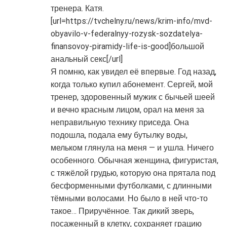
тренера. Катя.
[url=https://tvchelny.ru/news/krim-info/mvd-
obyavilo-v-federalnyy-rozysk-sozdatelya-
finansovoy-piramidy-life-is-good]большой
анальный секс[/url]
Я помню, как увидел её впервые. Год назад,
когда только купил абонемент. Сергей, мой
тренер, здоровенный мужик с бычьей шеей
и вечно красным лицом, орал на меня за
неправильную технику приседа. Она
подошла, подала ему бутылку воды,
мельком глянула на меня — и ушла. Ничего
особенного. Обычная женщина, фигуристая,
с тяжёлой грудью, которую она прятала под
бесформенными футболками, с длинными
тёмными волосами. Но было в ней что-то
такое… Приручённое. Так дикий зверь,
посаженный в клетку, сохраняет грацию