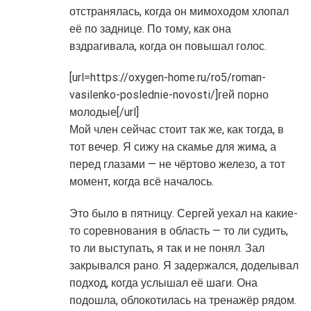
отстранялась, когда он мимоходом хлопал
её по заднице. По тому, как она
вздрагивала, когда он повышал голос.
[url=https://oxygen-home.ru/ro5/roman-
vasilenko-poslednie-novosti/]гей порно
молодые[/url]
Мой член сейчас стоит так же, как тогда, в
тот вечер. Я сижу на скамье для жима, а
перед глазами — не чёртово железо, а тот
момент, когда всё началось.
Это было в пятницу. Сергей уехал на какие-
то соревнования в область — то ли судить,
то ли выступать, я так и не понял. Зал
закрывался рано. Я задержался, доделывал
подход, когда услышал её шаги. Она
подошла, облокотилась на тренажёр рядом.