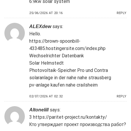
6.9kw solar system
25/06/2026 AT 20:16
REPLY
says:
ALEXdew
Hello.
https://brown-spoonbill-
433485.hostingersite.com/index.php
Wechselrichter Datenbank
Solar Helmstedt
Photovoltaik-Speicher Pro und Contra
solaranlage in der nahe nahe strausberg
pv-anlage kaufen nahe crailsheim
02/07/2026 AT 02:32
REPLY
says:
Altonelill
3
https://paritet-project.ru/kontakty/
Кто утверждает проект производства работ?