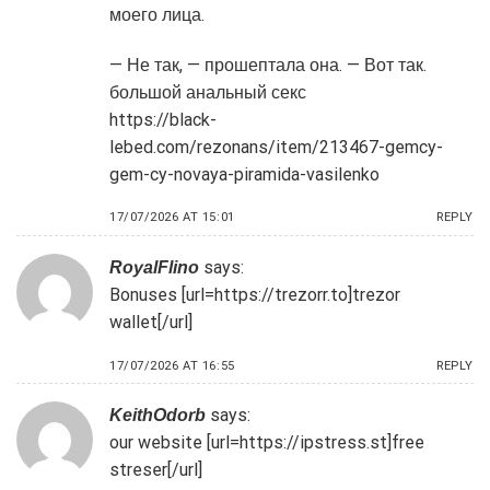
моего лица.
— Не так, — прошептала она. — Вот так.
большой анальный секс
https://black-
lebed.com/rezonans/item/213467-gemcy-
gem-cy-novaya-piramida-vasilenko
17/07/2026 AT 15:01
REPLY
says:
RoyalFlino
Bonuses [url=https://trezorr.to]trezor
wallet[/url]
17/07/2026 AT 16:55
REPLY
says:
KeithOdorb
our website [url=https://ipstress.st]free
streser[/url]