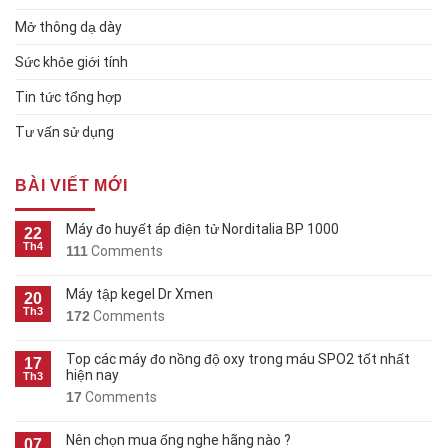
Mở thông dạ dày
Sức khỏe giới tính
Tin tức tổng hợp
Tư vấn sử dụng
BÀI VIẾT MỚI
Máy đo huyết áp điện tử Norditalia BP 1000
22
Th4
111
Comments
Máy tập kegel Dr Xmen
20
Th3
172
Comments
Top các máy đo nồng độ oxy trong máu SPO2 tốt nhất
17
hiện nay
Th3
17
Comments
Nên chọn mua ống nghe hãng nào ?
07