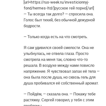
[url=https://rus-week.ru/investicionnyj-
fond/hermes-ltd/]русское гей порно[/url]
— Ты всегда так долго? — спросила она.
Голос был тихий, без обычной дежурной
бодрости.
— Только когда есть на что смотреть.
Я сам удивился своей смелости. Она не
улыбнулась, не отвела глаза. Просто
смотрела на меня так, словно что-то
решала. В воздухе между нами повисло
напряжение. Я чувствовал запах её тела —
она была после душа, но сквозь гель для
душа пробивался её собственный аромат.
— Пойдём, — сказала она. — Покажу тебе
растяжку. Сергей говорил, у тебя с этим
проблемы.