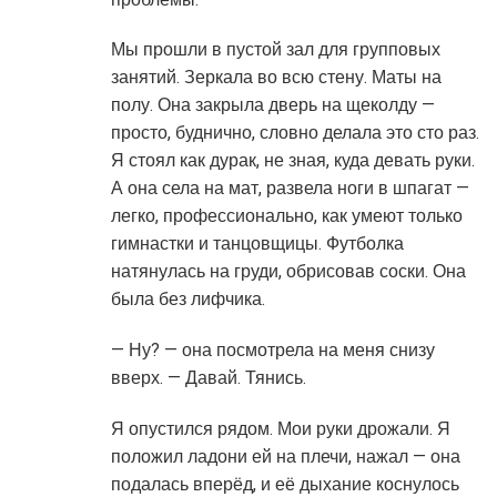
Мы прошли в пустой зал для групповых
занятий. Зеркала во всю стену. Маты на
полу. Она закрыла дверь на щеколду —
просто, буднично, словно делала это сто раз.
Я стоял как дурак, не зная, куда девать руки.
А она села на мат, развела ноги в шпагат —
легко, профессионально, как умеют только
гимнастки и танцовщицы. Футболка
натянулась на груди, обрисовав соски. Она
была без лифчика.
— Ну? — она посмотрела на меня снизу
вверх. — Давай. Тянись.
Я опустился рядом. Мои руки дрожали. Я
положил ладони ей на плечи, нажал — она
подалась вперёд, и её дыхание коснулось