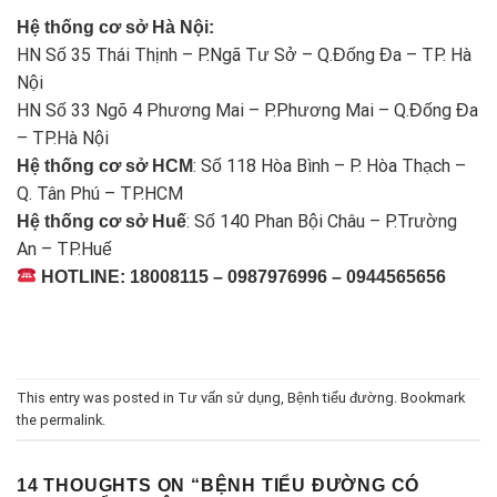
Hệ thống cơ sở Hà Nội:
HN Số 35 Thái Thịnh – P.Ngã Tư Sở – Q.Đống Đa – TP. Hà
Nội
HN Số 33 Ngõ 4 Phương Mai – P.Phương Mai – Q.Đống Đa
– TP.Hà Nội
: Số 118 Hòa Bình – P. Hòa Thạch –
Hệ thống cơ sở HCM
Q. Tân Phú – TP.HCM
: Số 140 Phan Bội Châu – P.Trường
Hệ thống cơ sở Huế
An – TP.Huế
HOTLINE: 18008115 – 0987976996 – 0944565656
This entry was posted in
Tư vấn sử dụng
,
Bệnh tiểu đường
. Bookmark
the
permalink
.
14 THOUGHTS ON “
BỆNH TIỂU ĐƯỜNG CÓ