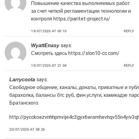
Повышение качества выполняемых работ
за счет четкой регламентации технологии и
контроля
https://paritet-project.ru/
19/07/2026 AT 00:10
REPLY
says:
WyattEnasy
Смотреть здесь
https://slon10-cc.com/
19/07/2026 AT 21:04
REPLY
says:
Larrycoota
Свободное общение, каналы, донаты, приватные и пуб
барахолка, балансы бтс руб, фин.услуги, камикадзе пар
Братанского.
http://pycckoezvnhhpmvije4c3gyx6wismhevhqv55n4yiv3qh
20/07/2026 AT 08:26