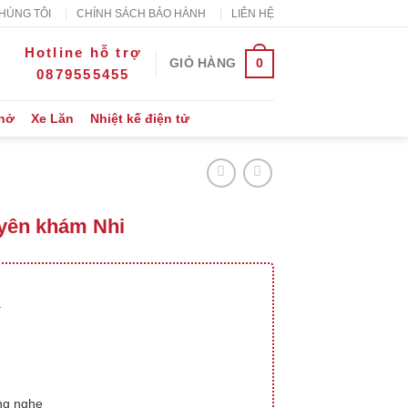
HÚNG TÔI
CHÍNH SÁCH BẢO HÀNH
LIÊN HỆ
Hotline hỗ trợ
0
GIỎ HÀNG
0879555455
Thở
Xe Lăn
Nhiệt kế điện tử
yên khám Nhi
.
ống nghe