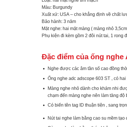
Loại: hai mặt nghe tim mạch
Màu: Burgundy
Xuất xứ: USA – cho khẳng định về chất l
Bảo hành: 3 năm
Mặt nghe: hai mặt màng ( màng nhỏ 3,5cm 
Phụ kiện đi kèm gồm 2 đôi nút tai, 1 rong 
Đặc điểm của ống nghe
Nghe được các âm tần số cao đồng thời 
Ống nghe adc adscope 603 ST , có hai
Màng nghe nhỏ dành cho khám nhi được
chạm đến màng nghe nên làm tăng độ bề
Có biển tên tag ID thuận tiện , sang trọn
Nút tai nghe làm bằng cao su mềm tạo 