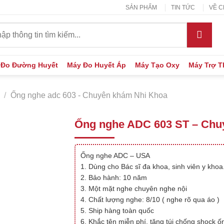
SẢN PHẨM
TIN TỨC
VỀ C
:
 Đo Đường Huyết
Máy Đo Huyết Áp
Máy Tạo Oxy
Máy Trợ 
/
Ống nghe adc 603 - Chuyên khám Nhi Khoa
Ống nghe ADC 603 ST – Chu
Ống nghe ADC – USA
1. Dùng cho Bác sĩ đa khoa, sinh viên y khoa
2. Bảo hành: 10 năm
3. Một mặt nghe chuyên nghe nội
4. Chất lượng nghe: 8/10 ( nghe rõ qua áo )
5. Ship hàng toàn quốc
6. Khắc tên miễn phí, tặng túi chống shock 