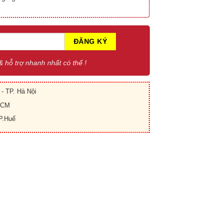
 & hỗ trợ nhanh nhất có thể !
- TP. Hà Nội
.HCM
P.Huế