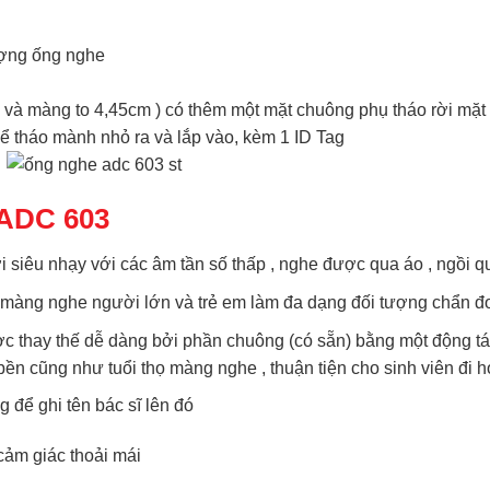
ượng ống nghe
và màng to 4,45cm ) có thêm một mặt chuông phụ tháo rời mặt 
để tháo mành nhỏ ra và lắp vào, kèm 1 ID Tag
 ADC 603
siêu nhạy với các âm tần số thấp , nghe được qua áo , ngồi qu
 màng nghe người lớn và trẻ em làm đa dạng đối tượng chẩn đ
 thay thế dễ dàng bởi phần chuông (có sẵn) bằng một động t
n cũng như tuổi thọ màng nghe , thuận tiện cho sinh viên đi 
g để ghi tên bác sĩ lên đó
cảm giác thoải mái