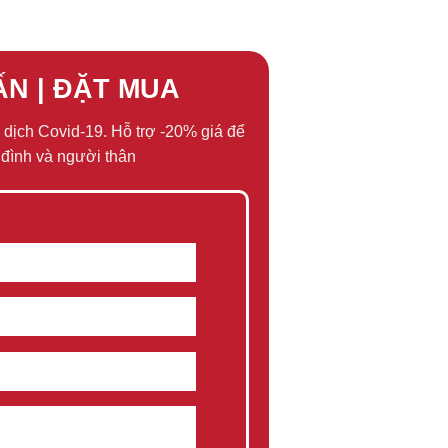
ẤN | ĐẶT MUA
 dịch Covid-19. Hỗ trợ -20% giá để
đình và người thân