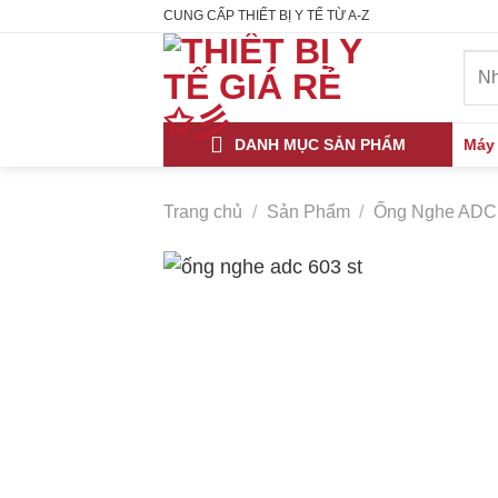
Skip
CUNG CẤP THIẾT BỊ Y TẾ TỪ A-Z
to
Tìm
content
kiếm
DANH MỤC SẢN PHẨM
Máy
Trang chủ
/
Sản Phẩm
/
Ống Nghe ADC