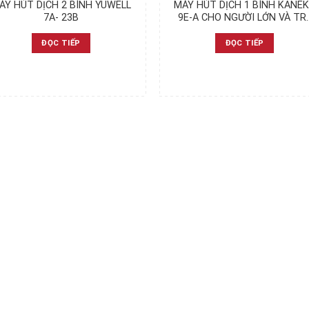
ÁY HÚT DỊCH 2 BÌNH YUWELL
MÁY HÚT DỊCH 1 BÌNH KANE
7A- 23B
9E-A CHO NGƯỜI LỚN VÀ TR
EM
ĐỌC TIẾP
ĐỌC TIẾP