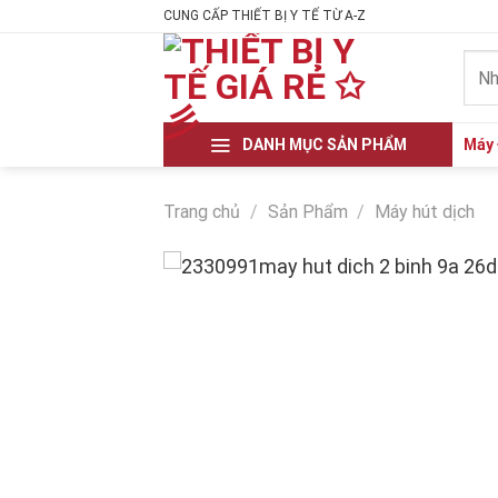
Skip
CUNG CẤP THIẾT BỊ Y TẾ TỪ A-Z
to
Tìm
content
kiếm
DANH MỤC SẢN PHẨM
Máy 
Trang chủ
/
Sản Phẩm
/
Máy hút dịch