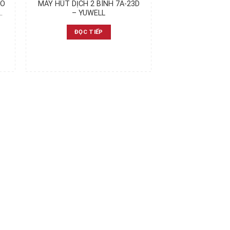
KO
MÁY HÚT DỊCH 2 BÌNH 7A-23D
Ẻ
– YUWELL
ĐỌC TIẾP