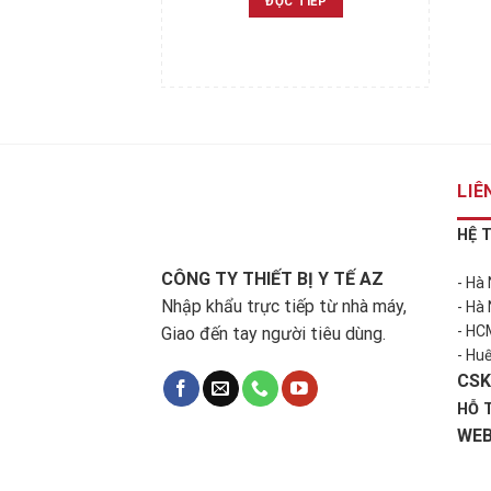
ĐỌC TIẾP
LIÊ
HỆ 
CÔNG TY THIẾT BỊ Y TẾ AZ
- Hà
Nhập khẩu trực tiếp từ nhà máy,
- Hà
- HC
Giao đến tay người tiêu dùng.
- Hu
CSK
HỖ 
WEB