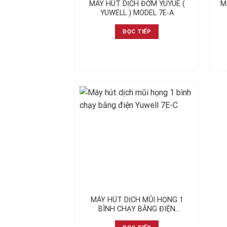
MÁY HÚT DỊCH ĐỜM YUYUE (
M
YUWELL ) MODEL 7E-A
ĐỌC TIẾP
MÁY HÚT DỊCH MŨI HỌNG 1
BÌNH CHẠY BẰNG ĐIỆN
YUWELL 7E-C