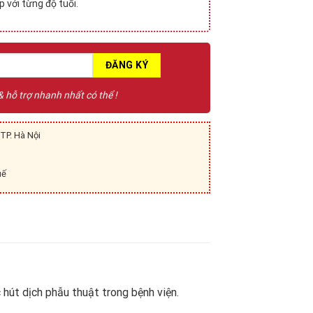
 với từng độ tuổi.
 & hỗ trợ nhanh nhất có thể !
TP. Hà Nội
uế
hút dịch phẫu thuật trong bệnh viện.