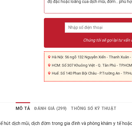
độ đặc hoặc loãng của dịch mũi, đờm… phù hợp
Chúng tôi sẽ gọi lại tư vấn
Hà Nội: 56 ngõ 132 Nguyễn Xiển - Thanh Xuân - 
HCM: Số 307 Khuông Việt - Q. Tân Phú - TP.HCM
Huế: Số 140 Phan Bội Châu - P.Trường An - TP.H
MÔ TẢ
ĐÁNH GIÁ (299)
THÔNG SỐ KỸ THUẬT
 hút dịch mũi, dịch đờm trong gia đình và phòng khám y tế hoặc 