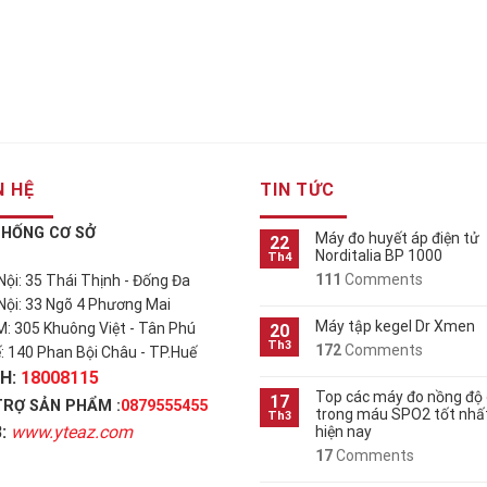
N HỆ
TIN TỨC
THỐNG CƠ SỞ
Máy đo huyết áp điện tử
22
Norditalia BP 1000
Th4
111
Comments
 Nội: 35 Thái Thịnh - Đống Đa
 Nội: 33 Ngõ 4 Phương Mai
Máy tập kegel Dr Xmen
M: 305 Khuông Việt - Tân Phú
20
Th3
172
Comments
ế: 140 Phan Bội Châu - TP.Huế
H:
18008115
Top các máy đo nồng độ
17
TRỢ SẢN PHẨM :
0879555455
trong máu SPO2 tốt nhấ
Th3
:
www.yteaz.com
hiện nay
17
Comments