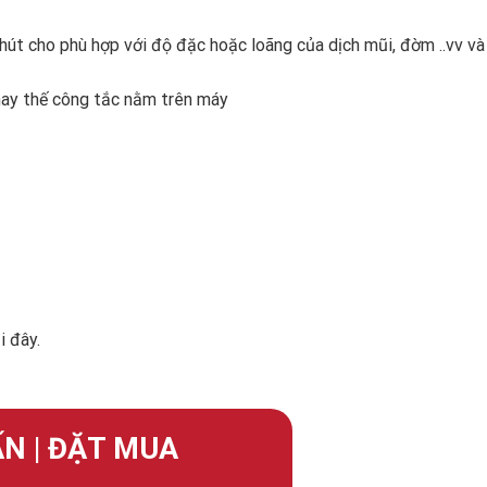
hút cho phù hợp với độ đặc hoặc loãng của dịch mũi, đờm ..vv và
hay thế công tắc nằm trên máy
i đây.
N | ĐẶT MUA