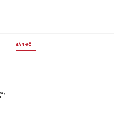
BẢN ĐỒ
 oxy
t