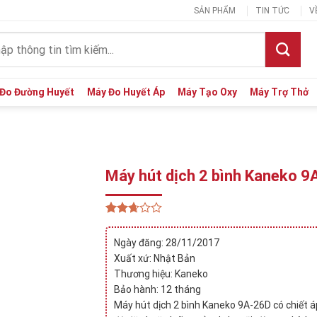
SẢN PHẨM
TIN TỨC
V
:
Đo Đường Huyết
Máy Đo Huyết Áp
Máy Tạo Oxy
Máy Trợ Thở
Máy hút dịch 2 bình Kaneko 9
2.65
155
trên 5
Ngày đăng: 28/11/2017
dựa
Xuất xứ: Nhật Bản
trên
đánh
Thương hiệu: Kaneko
giá
Bảo hành: 12 tháng
Máy hút dịch 2 bình Kaneko 9A-26D có chiết á