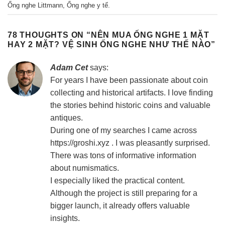
Ống nghe Littmann
,
Ống nghe y tế
.
78 THOUGHTS ON “
NÊN MUA ỐNG NGHE 1 MẶT
HAY 2 MẶT? VỆ SINH ỐNG NGHE NHƯ THẾ NÀO
”
Adam Cet
says:
For years I have been passionate about coin
collecting and historical artifacts. I love finding
the stories behind historic coins and valuable
antiques.
During one of my searches I came across
https://groshi.xyz
. I was pleasantly surprised.
There was tons of informative information
about numismatics.
I especially liked the practical content.
Although the project is still preparing for a
bigger launch, it already offers valuable
insights.