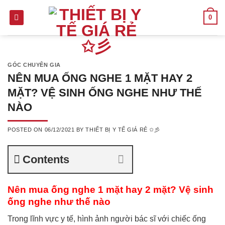
Skip
0
to
content
GÓC CHUYÊN GIA
NÊN MUA ỐNG NGHE 1 MẶT HAY 2
MẶT? VỆ SINH ỐNG NGHE NHƯ THẾ
NÀO
POSTED ON
06/12/2021
BY
THIẾT BỊ Y TẾ GIÁ RẺ ✩彡
Contents
Nên mua ống nghe 1 mặt hay 2 mặt? Vệ sinh
ống nghe như thế nào
Trong lĩnh vực y tế, hình ảnh người bác sĩ với chiếc ống