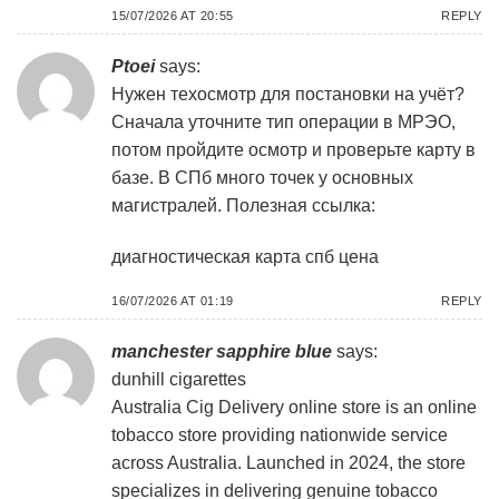
15/07/2026 AT 20:55
REPLY
Ptoei
says:
Нужен техосмотр для постановки на учёт?
Сначала уточните тип операции в МРЭО,
потом пройдите осмотр и проверьте карту в
базе. В СПб много точек у основных
магистралей. Полезная ссылка:
диагностическая карта спб цена
16/07/2026 AT 01:19
REPLY
manchester sapphire blue
says:
dunhill cigarettes
Australia Cig Delivery online store is an online
tobacco store providing nationwide service
across Australia. Launched in 2024, the store
specializes in delivering genuine tobacco