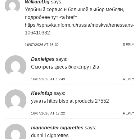
WilliamDig
says:
Удобный сервис и большой выбор мебели,
подробнее тут <a href=
https://spravkainform.ru/russia/moskva/renessans-
106410332
16/07/2026 AT 16:32
REPLY
Danielges
says:
Смотреть здесь
блекспрут 2fa
16/07/2026 AT 16:49
REPLY
Kevinfup
says:
узнать
https blsp at products 27552
16/07/2026 AT 17:22
REPLY
manchester cigarettes
says:
dunhill cigarettes