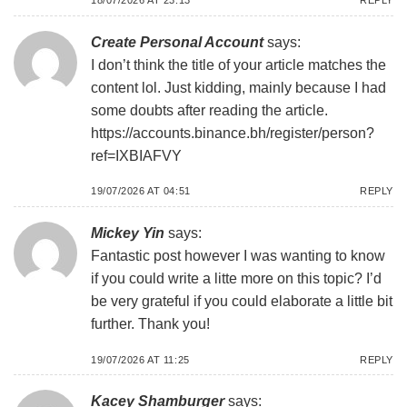
18/07/2026 AT 23:13
REPLY
Create Personal Account
says:
I don’t think the title of your article matches the
content lol. Just kidding, mainly because I had
some doubts after reading the article.
https://accounts.binance.bh/register/person?
ref=IXBIAFVY
19/07/2026 AT 04:51
REPLY
Mickey Yin
says:
Fantastic post however I was wanting to know
if you could write a litte more on this topic? I’d
be very grateful if you could elaborate a little bit
further. Thank you!
19/07/2026 AT 11:25
REPLY
Kacey Shamburger
says: