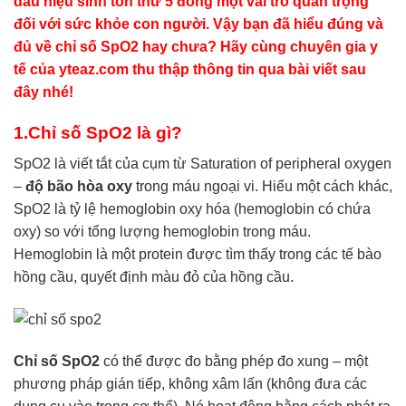
dấu hiệu sinh tồn thứ 5 đóng một vai trò quan trọng
đối với sức khỏe con người. Vậy bạn đã hiểu đúng và
đủ về chỉ số SpO2 hay chưa? Hãy cùng chuyên gia y
tế của yteaz.com thu thập thông tin qua bài viết sau
đây nhé!
1.Chỉ số SpO2 là gì?
SpO2 là viết tắt của cụm từ Saturation of peripheral oxygen
–
độ bão hòa oxy
trong máu ngoại vi. Hiểu một cách khác,
SpO2 là tỷ lệ hemoglobin oxy hóa (hemoglobin có chứa
oxy) so với tổng lượng hemoglobin trong máu.
Hemoglobin là một protein được tìm thấy trong các tế bào
hồng cầu, quyết định màu đỏ của hồng cầu.
Chỉ số SpO2
có thể được đo bằng phép đo xung – một
phương pháp gián tiếp, không xâm lấn (không đưa các