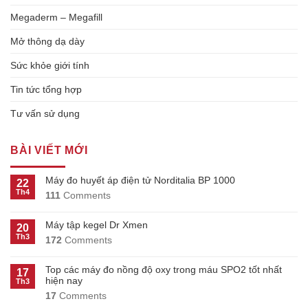
Megaderm – Megafill
Mở thông dạ dày
Sức khỏe giới tính
Tin tức tổng hợp
Tư vấn sử dụng
BÀI VIẾT MỚI
Máy đo huyết áp điện tử Norditalia BP 1000
22
Th4
111
Comments
Máy tập kegel Dr Xmen
20
Th3
172
Comments
Top các máy đo nồng độ oxy trong máu SPO2 tốt nhất
17
hiện nay
Th3
17
Comments