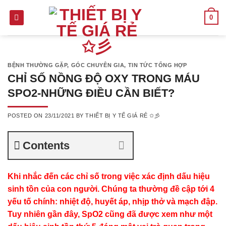
Skip
0
to
content
BỆNH THƯỜNG GẶP
,
GÓC CHUYÊN GIA
,
TIN TỨC TỔNG HỢP
CHỈ SỐ NỒNG ĐỘ OXY TRONG MÁU
SPO2-NHỮNG ĐIỀU CẦN BIẾT?
POSTED ON
23/11/2021
BY
THIẾT BỊ Y TẾ GIÁ RẺ ✩彡
Contents
Khi nhắc đến các chỉ số trong việc xác định dấu hiệu
sinh tồn của con người. Chúng ta thường đề cập tới 4
yếu tố chính: nhiệt độ, huyết áp, nhịp thở và mạch đập.
Tuy nhiên gần đây, SpO2 cũng đã được xem như một