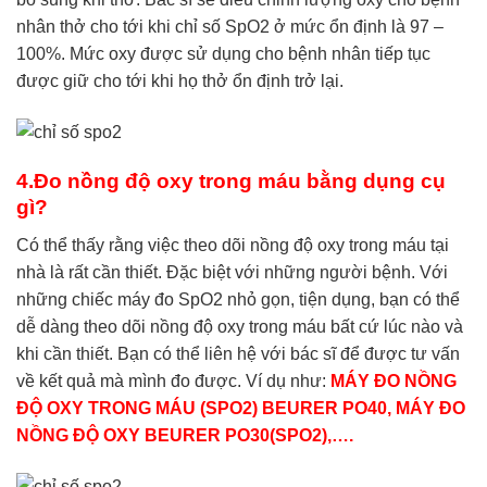
nhân thở cho tới khi chỉ số SpO2 ở mức ổn định là 97 –
100%. Mức oxy được sử dụng cho bệnh nhân tiếp tục
được giữ cho tới khi họ thở ổn định trở lại.
4.Đo nồng độ oxy trong máu bằng dụng cụ
gì?
Có thể thấy rằng việc theo dõi nồng độ oxy trong máu tại
nhà là rất cần thiết. Đặc biệt với những người bệnh. Với
những chiếc máy đo SpO2 nhỏ gọn, tiện dụng, bạn có thể
dễ dàng theo dõi nồng độ oxy trong máu bất cứ lúc nào và
khi cần thiết. Bạn có thể liên hệ với bác sĩ để được tư vấn
về kết quả mà mình đo được. Ví dụ như:
MÁY ĐO NỒNG
ĐỘ OXY TRONG MÁU (SPO2) BEURER PO40,
MÁY ĐO
NỒNG ĐỘ OXY BEURER PO30(SPO2),….