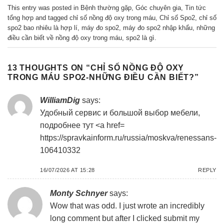
This entry was posted in
Bệnh thường gặp
,
Góc chuyên gia
,
Tin tức
tổng hợp
and tagged
chỉ số nồng độ oxy trong máu
,
Chỉ số Spo2
,
chỉ số
spo2 bao nhiêu là hợp lí
,
máy đo spo2
,
máy đo spo2 nhập khẩu
,
những
điều cần biết về nồng độ oxy trong máu
,
spo2 là gì
.
13 THOUGHTS ON “
CHỈ SỐ NỒNG ĐỘ OXY
TRONG MÁU SPO2-NHỮNG ĐIỀU CẦN BIẾT?
”
WilliamDig
says:
Удобный сервис и большой выбор мебели,
подробнее тут <a href=
https://spravkainform.ru/russia/moskva/renessans-
106410332
16/07/2026 AT 15:28
REPLY
Monty Schnyer
says:
Wow that was odd. I just wrote an incredibly
long comment but after I clicked submit my