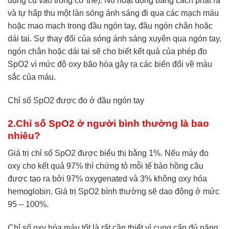
dụng cụ vào trong cơ thể). Nó hoạt động bằng cách phát ra
và tự hấp thu một làn sóng ánh sáng đi qua các mạch máu
hoặc mao mạch trong đầu ngón tay, đầu ngón chân hoặc
dái tai. Sự thay đổi của sóng ánh sáng xuyên qua ngón tay,
ngón chân hoặc dái tai sẽ cho biết kết quả của phép đo
SpO2 vì mức độ oxy bão hòa gây ra các biến đổi về màu
sắc của máu.
Chỉ số SpO2 được đo ở đầu ngón tay
2.Chỉ số SpO2 ở người bình thường là bao
nhiêu?
Giá trị chỉ số SpO2 được biểu thị bằng 1%. Nếu máy đo
oxy cho kết quả 97% thì chứng tỏ mỗi tế bào hồng cầu
được tạo ra bởi 97% oxygenated và 3% không oxy hóa
hemoglobin. Giá trị SpO2 bình thường sẽ dao động ở mức
95 – 100%.
Chỉ số oxy hóa máu tốt là rất cần thiết vì cung cấp đủ năng