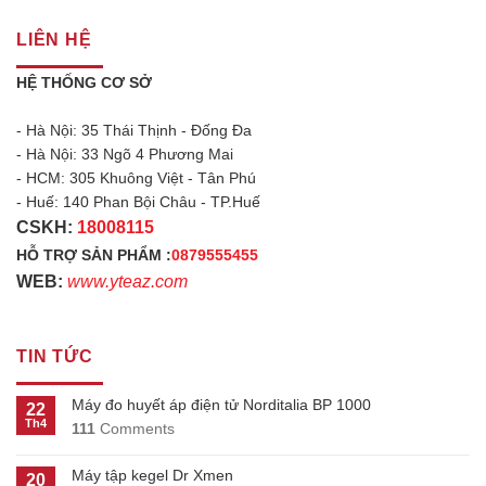
LIÊN HỆ
HỆ THỐNG CƠ SỞ
- Hà Nội: 35 Thái Thịnh - Đống Đa
- Hà Nội: 33 Ngõ 4 Phương Mai
- HCM: 305 Khuông Việt - Tân Phú
- Huế: 140 Phan Bội Châu - TP.Huế
CSKH:
18008115
HỖ TRỢ SẢN PHẨM :
0879555455
WEB:
www.yteaz.com
TIN TỨC
Máy đo huyết áp điện tử Norditalia BP 1000
22
Th4
111
Comments
Máy tập kegel Dr Xmen
20