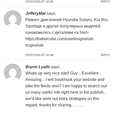
20/07/2026 AT 18:36
REPLY
JefferyMat
says:
Ремонт двигателей Hyundai Solaris, Kia Rio,
Sportage и других популярных моделей,
ознакомьтесь с деталями <a href=
https://babelcube.com/user/enginelab-
enginelab
20/07/2026 AT 19:08
REPLY
Bryon Lyalls
says:
Whats up very nice site!! Guy .. Excellent ..
Amazing .. I will bookmark your website and
take the feeds also? I am happy to search out
so many useful info right here in the publish,
we’d like work out extra strategies on this
regard, thanks for sharing. . . . . .