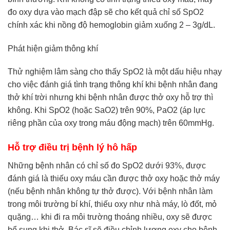
đo oxy dựa vào mạch đập sẽ cho kết quả chỉ số SpO2
chính xác khi nồng độ hemoglobin giảm xuống 2 – 3g/dL.
Phát hiện giảm thông khí
Thử nghiệm lâm sàng cho thấy SpO2 là một dấu hiệu nhạy
cho việc đánh giá tình trạng thông khí khi bệnh nhân đang
thở khí trời nhưng khi bệnh nhân được thở oxy hỗ trợ thì
không. Khi SpO2 (hoặc SaO2) trên 90%, PaO2 (áp lực
riêng phần của oxy trong máu động mạch) trên 60mmHg.
Hỗ trợ điều trị bệnh lý hô hấp
Những bệnh nhân có chỉ số đo SpO2 dưới 93%, được
đánh giá là thiếu oxy máu cần được thở oxy hoặc thở máy
(nếu bệnh nhân không tự thở được). Với bệnh nhân làm
trong môi trường bí khí, thiếu oxy như nhà máy, lò đốt, mỏ
quặng… khi đi ra môi trường thoáng nhiều, oxy sẽ được
bổ sung khi thở. Bác sĩ sẽ điều chỉnh lượng oxy cho bệnh