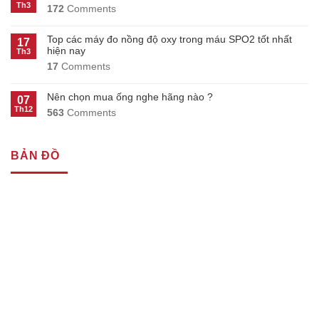
Th3
172
Comments
Top các máy đo nồng độ oxy trong máu SPO2 tốt nhất
17
hiện nay
Th3
17
Comments
Nên chọn mua ống nghe hãng nào ?
07
Th12
563
Comments
BẢN ĐỒ