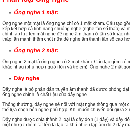
Ống nghe 1 mặt
:
Ống nghe một mặt là ống nghe chỉ có 1 mặt khám. Cấu tạo gồ
kép kết hợp cả tính năng chuông nghe (nghe tần số thấp) và
chỉnh áp lực lên mặt nghe để nghe âm thanh ở tần số khác nh
thấp; ấn mạnh thêm chút nữa để nghe âm thanh tần số cao hơ
Ống nghe 2 mặt
:
Ống nghe 2 mặt là ống nghe có 2 mặt khám. Cấu tạo gồm có m
khác nhau (phù hợp người lớn và trẻ em). Ống nghe 2 mặt g
Dây nghe
Dây nghe là bộ phận dẫn truyền âm thanh đã được phóng đại t
ống nghe chính là chất liệu của dây nghe
Thông thường, dây nghe sẽ nối với mặt nghe thông qua một ch
thể lựa chọn bên nghe phù hợp. Khi muốn chuyển đổi giữa 2 
Dây nghe được chia thành 2 loại là dây đơn (1 dây) và dây đôi
một nhược điểm rất lớn là tạo ra khá nhiều tạp âm do 2 dây m