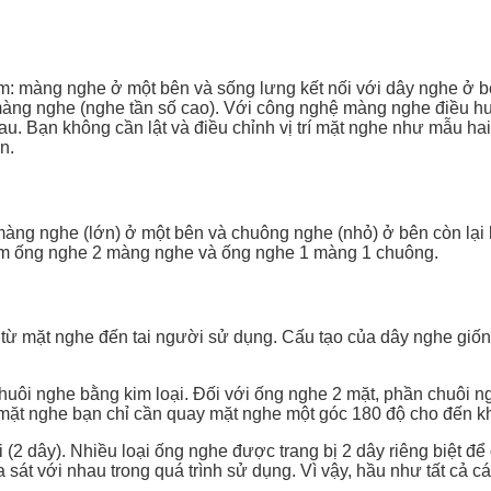
m: màng nghe ở một bên và sống lưng kết nối với dây nghe ở b
 màng nghe (nghe tần số cao). Với công nghệ màng nghe điều hư
au. Bạn không cần lật và điều chỉnh vị trí mặt nghe như mẫu h
n.
àng nghe (lớn) ở một bên và chuông nghe (nhỏ) ở bên còn lại
ồm ống nghe 2 màng nghe và ống nghe 1 màng 1 chuông.
ừ mặt nghe đến tai người sử dụng. Cấu tạo của dây nghe giống
uôi nghe bằng kim loại. Đối với ống nghe 2 mặt, phần chuôi n
mặt nghe bạn chỉ cần quay mặt nghe một góc 180 độ cho đến kh
 (2 dây). Nhiều loại ống nghe được trang bị 2 dây riêng biệt để 
a sát với nhau trong quá trình sử dụng. Vì vậy, hầu như tất cả