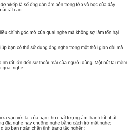
õi đơn/kép là số ống dẫn âm bên trong lớp vỏ bọc của dây
ài rất cao.
 điều chỉnh góc mở của quai nghe mà không sợ làm tổn hại
giúp bạn có thể sử dụng ống nghe trong một thời gian dài mà
ịnh rất lớn đến sự thoải mái của người dùng. Một nút tai mềm
a quai nghe.
ừa vặn với tai của bạn cho chất lượng âm thanh tốt nhất;
ụng đĩa nghe hay chuông nghe bằng cách trở mặt nghe;
 giúp bạn ngăn chặn tình trạng tắc nghẽn;