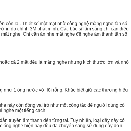
ên còn lại. Thiết kế một mặt nhờ công nghệ màng nghe tần số
ớng do chính 3M phát minh. Các bác sĩ lâm sàng chỉ cần điều
ai mặt nghe. Chỉ cần ấn nhẹ mặt nghe để nghe âm thanh tần số
 hoặc cả 2 mặt đều là màng nghe nhưng kích thước lớn và nhỏ
 như 1 ống nước với lõi rỗng. Khác biệt giữ các thương hiệu
ghe này còn đóng vai trò như một công tắc để người dùng có
i nghe một tiếng cạch
dẫn truyền âm thanh đến từng tai. Tuy nhiên, loại dây này có
 các ống nghe hiện nay đều đã chuyển sang sử dụng dây đơn.