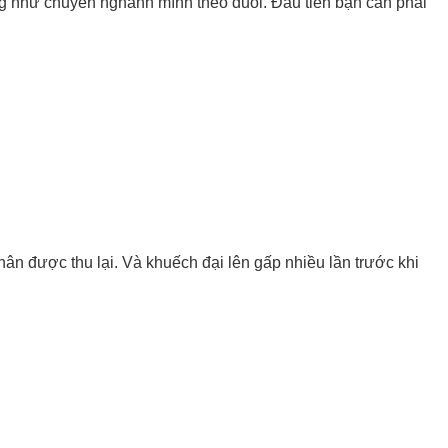
ũng như chuyên nghành mình theo đuổi. Đầu tiên bạn cần phải
ân được thu lại. Và khuếch đại lên gấp nhiều lần trước khi