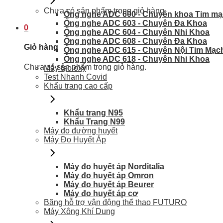
Chưa có sản phẩm trong giỏ hàng.
Ống nghe ADC 600 - Chuyên khoa Tim m
Ống nghe ADC 603 - Chuyên Đa Khoa
0
Ống nghe ADC 604 - Chuyên Nhi Khoa
Ống nghe ADC 608 - Chuyên Đa Khoa
Giỏ hàng
Ống nghe ADC 615 - Chuyên Nội Tim Mạc
Ống nghe ADC 618 - Chuyên Nhi Khoa
Chưa có sản phẩm trong giỏ hàng.
Máy tạo oxy
Test Nhanh Covid
Khẩu trang cao cấp
Khẩu trang N95
Khẩu Trang N99
Máy đo đường huyết
Máy Đo Huyết Áp
Máy đo huyết áp Norditalia
Máy đo huyết áp Omron
Máy đo huyết áp Beurer
Máy đo huyết áp cơ
Băng hỗ trợ vận động thể thao FUTURO
Máy Xông Khí Dung