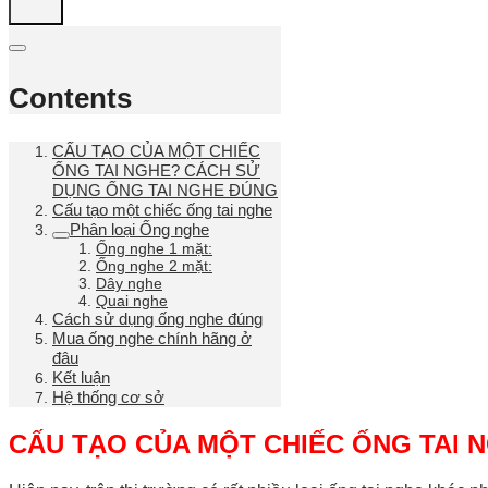
Contents
CẤU TẠO CỦA MỘT CHIẾC
ỐNG TAI NGHE? CÁCH SỬ
DỤNG ỐNG TAI NGHE ĐÚNG
Cấu tạo một chiếc ống tai nghe
Phân loại Ống nghe
Ống nghe 1 mặt:
Ống nghe 2 mặt:
Dây nghe
Quai nghe
Cách sử dụng ống nghe đúng
Mua ống nghe chính hãng ở
đâu
Kết luận
Hệ thống cơ sở
CẤU TẠO CỦA MỘT CHIẾC ỐNG TAI 