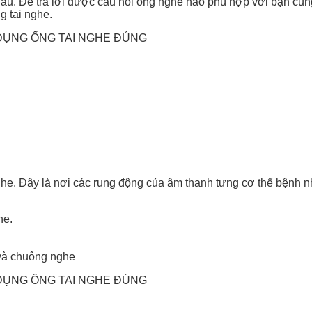
c nhau. Để trả lời được câu hỏi ống nghe nào phù hợp với bạn c
g tai nghe.
he. Đây là nơi các rung động của âm thanh tưng cơ thể bệnh nh
he.
 và chuông nghe