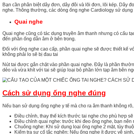
Bạn cần phân biệt dây đơn, dây đôi và lõi đơn, lõi kép. Dây đ
nghe. Thông thường, các dòng ống nghe Cardiology sử dụng dâ
Quai nghe
Quai nghe cũng có tác dụng truyền âm thanh nhưng có cấu tạo
đến phần ống dẫn âm ở bên trong.
Đối với ống nghe cao cấp, phần quai nghe sẽ được thiết kế với
không phải lo sẽ bị đau tai
Nút tai được gắn chặt vào phần quai nghe. Đây là phần thường
dẻo và vừa khít với tai sẽ giúp loại bỏ phần lớn tạp âm bên n
Cách sử dụng ống nghe đúng
Nếu bạn sử dụng ống nghe y tế mà cho ra âm thanh không rõ, 
Điều chỉnh, thay thế kích thước tai nghe cho phù hợp sẽ
Điều chỉnh quai nghe: trước khi đeo ống nghe, bạn nên 
Chuông nghe: Khi sử dụng loại ống nghe 2 mặt, tùy thu
Kiểm tra sự cố tắc nghẽn: Nếu ống nghe ít được vệ sinh,