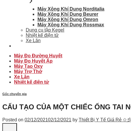
Máy Xông Khí Dung Norditalia
Máy Xông Khí Dung Beurer
Máy Xông Khí Dung Omron
Máy Xông Khí Dung Rossmax
Dụng cụ tập Kegel
Nhiệt kế điện tử
Xe Lăn
Máy Đo Đường Huyết
Máy Đo Huyết Áp
Máy Tạo Oxy
Máy Trợ Thở
Xe Lăn
Nhiệt kế điện tử
Góc chuyên gia
CẤU TẠO CỦA MỘT CHIẾC ỐNG TAI 
Posted on
02/12/2021
02/12/2021
by
Thiết Bị Y Tế Giá Rẻ ✩