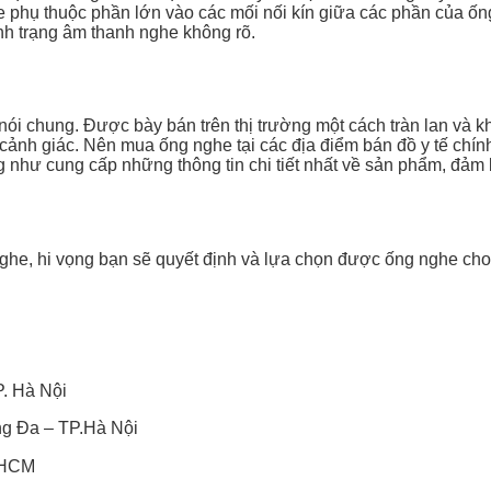
 phụ thuộc phần lớn vào các mối nối kín giữa các phần của ống
nh trạng âm thanh nghe không rõ.
ế nói chung. Được bày bán trên thị trường một cách tràn lan v
cảnh giác. Nên mua ống nghe tại các địa điểm bán đồ y tế chín
g như cung cấp những thông tin chi tiết nhất về sản phẩm, đảm
i nghe, hi vọng bạn sẽ quyết định và lựa chọn được ống nghe c
. Hà Nội
g Đa – TP.Hà Nội
P.HCM