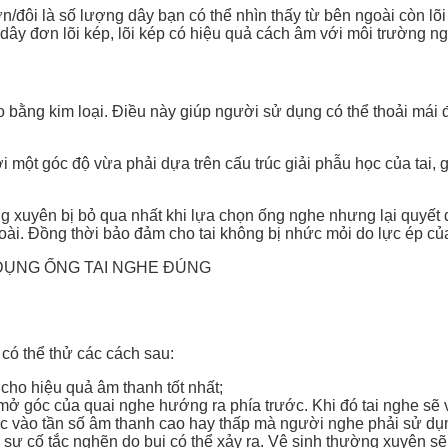
ơn/đôi là số lượng dây bạn có thể nhìn thấy từ bên ngoài còn l
y đơn lõi kép, lõi kép có hiệu quả cách âm với môi trường ngo
 bằng kim loại. Điều này giúp người sử dụng có thể thoải mái
 một góc độ vừa phải dựa trên cấu trúc giải phẫu học của tai, 
 xuyên bị bỏ qua nhất khi lựa chọn ống nghe nhưng lại quyết đ
goài. Đồng thời bảo đảm cho tai không bị nhức mỏi do lực ép củ
có thể thử các cách sau:
 cho hiệu quả âm thanh tốt nhất;
mở góc của quai nghe hướng ra phía trước. Khi đó tai nghe sẽ v
ộc vào tần số âm thanh cao hay thấp mà người nghe phải sử d
 sự cố tắc nghẽn do bụi có thể xảy ra. Vệ sinh thường xuyên sẽ